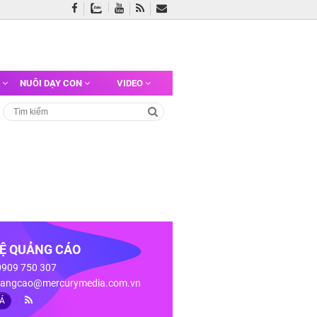
G
NUÔI DẠY CON
VIDEO
HỆ QUẢNG CÁO
 0909 750 307
angcao@mercurymedia.com.vn
IÁ