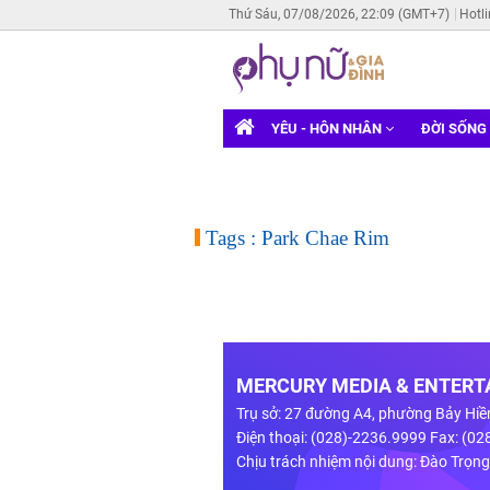
Thứ Sáu, 07/08/2026, 22:09 (GMT+7)
Hotl
YÊU - HÔN NHÂN
ĐỜI SỐNG
Tags : Park Chae Rim
MERCURY MEDIA & ENTERTA
Trụ sở: 27 đường A4, phường Bảy Hiề
Điện thoại: (028)-2236.9999 Fax: (0
Chịu trách nhiệm nội dung: Đào Trọn