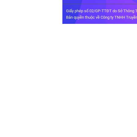
Giấy phép số 02/GP-TTĐT do Sở Thông T
Bản quyền thuộc về Công ty TNHH Truyền 