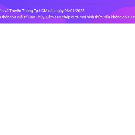
in và Truyền Thông Tp.HCM cấp ngày 06/01/2025
thông và giải trí Sao Thủy. Cấm sao chép dưới mọi hình thức nếu không có sự 