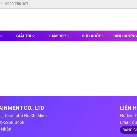
ine: 0909 750 307
GIẢI TRÍ
LÀM ĐẸP
SỨC KHỎE
DINH DƯỠN
INMENT CO., LTD
LIÊN 
n, thành phố Hồ Chí Minh
Hotline:
28)-6268.0458
Email:
qu
g Nhân
BẢNG G