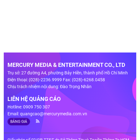
MERCURY MEDIA & ENTERTAINMENT CO., LTD
Trụ sở: 27 đường A4, phường Bảy Hiền, thành phố Hồ Chí Minh
Điện thoại: (028)-2236.9999 Fax: (028)-6268.0458
Chịu trách nhiệm nội dung: Đào Trọng Nhân
LIÊN HỆ QUẢNG CÁO
Hotline: 0909 750 307
Email:
quangcao@mercurymedia.com.vn
BẢNG GIÁ
Giấy phép số 02/GP-TTĐT do Sở Thông Tin và Truyền Thông Tp.HCM