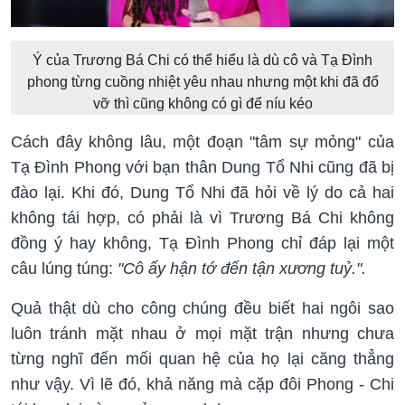
Ý của Trương Bá Chi có thể hiểu là dù cô và Tạ Đình
phong từng cuồng nhiệt yêu nhau nhưng một khi đã đổ
vỡ thì cũng không có gì để níu kéo
Cách đây không lâu, một đoạn "tâm sự mỏng" của
Tạ Đình Phong với bạn thân Dung Tổ Nhi cũng đã bị
đào lại. Khi đó, Dung Tổ Nhi đã hỏi về lý do cả hai
không tái hợp, có phải là vì Trương Bá Chi không
đồng ý hay không, Tạ Đình Phong chỉ đáp lại một
câu lúng túng:
"Cô ấy hận tớ đến tận xương tuỷ.".
Quả thật dù cho công chúng đều biết hai ngôi sao
luôn tránh mặt nhau ở mọi mặt trận nhưng chưa
từng nghĩ đến mối quan hệ của họ lại căng thẳng
như vậy. Vì lẽ đó, khả năng mà cặp đôi Phong - Chi