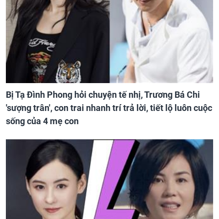
Bị Tạ Đình Phong hỏi chuyện tế nhị, Trương Bá Chi
'sượng trân', con trai nhanh trí trả lời, tiết lộ luôn cuộc
sống của 4 mẹ con