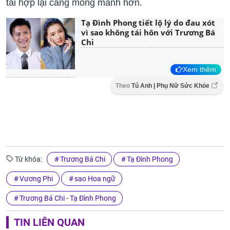
tái hợp lại càng mỏng manh hơn.
Tạ Đình Phong tiết lộ lý do đau xót
vì sao không tái hôn với Trương Bá
Chi
Xem thêm
Theo
Tú Anh | Phụ Nữ Sức Khỏe
Từ khóa:
Trương Bá Chi
Tạ Đình Phong
Vương Phi
sao Hoa ngữ
Trương Bá Chi - Tạ Đình Phong
TIN LIÊN QUAN