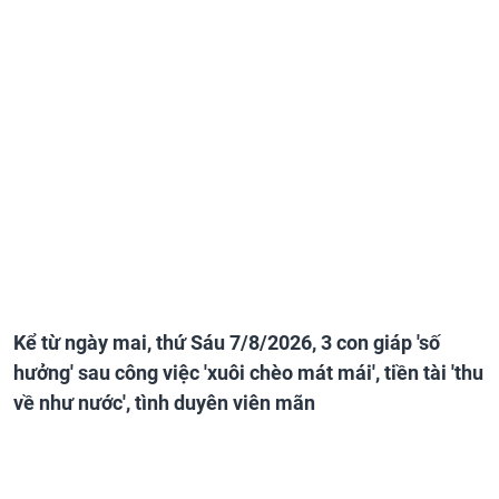
Kể từ ngày mai, thứ Sáu 7/8/2026, 3 con giáp 'số
hưởng' sau công việc 'xuôi chèo mát mái', tiền tài 'thu
về như nước', tình duyên viên mãn