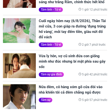
sáng như trăng Rằm, chính thức hết khổ
1 giờ 12 phút trước
Tâm linh - Tử vi
Cuối ngày hôm nay (6/8/2026), Thần Tài
mở cửa, 3 con giáp ra đường 'đụng trúng
hố vàng', mỏi tay đếm tiền, giàu nứt đố
đổ vách
2 giờ 7 phút trước
Tâm linh - Tử vi
Vừa ly hôn, vợ cũ sinh đứa con giống
mình như đúc nhưng bí mật phía sau gây
sốc
5 giờ 42 phút trước
Tâm sự gia đình
Nửa đêm, cô hàng xóm gõ cửa đòi vào
nhà khiến tôi cả đêm chẳng ngủ được
5 giờ 57 phút trước
Tâm sự