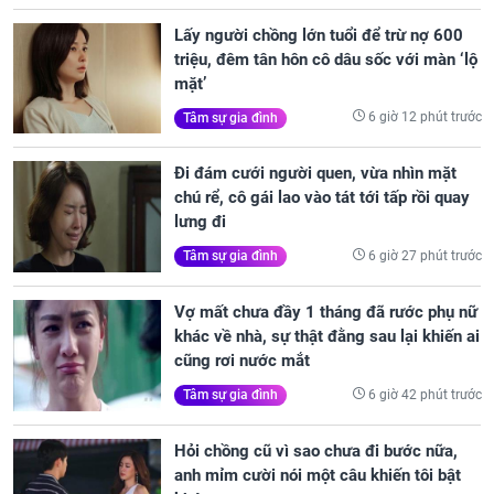
Lấy người chồng lớn tuổi để trừ nợ 600
triệu, đêm tân hôn cô dâu sốc với màn ‘lộ
mặt’
6 giờ 12 phút trước
Tâm sự gia đình
Đi đám cưới người quen, vừa nhìn mặt
chú rể, cô gái lao vào tát tới tấp rồi quay
lưng đi
6 giờ 27 phút trước
Tâm sự gia đình
Vợ mất chưa đầy 1 tháng đã rước phụ nữ
khác về nhà, sự thật đằng sau lại khiến ai
cũng rơi nước mắt
6 giờ 42 phút trước
Tâm sự gia đình
Hỏi chồng cũ vì sao chưa đi bước nữa,
anh mỉm cười nói một câu khiến tôi bật