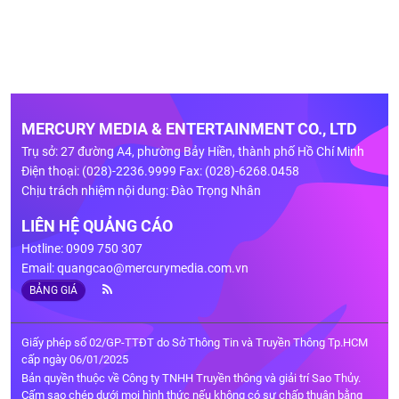
MERCURY MEDIA & ENTERTAINMENT CO., LTD
Trụ sở: 27 đường A4, phường Bảy Hiền, thành phố Hồ Chí Minh
Điện thoại: (028)-2236.9999 Fax: (028)-6268.0458
Chịu trách nhiệm nội dung: Đào Trọng Nhân
LIÊN HỆ QUẢNG CÁO
Hotline: 0909 750 307
Email:
quangcao@mercurymedia.com.vn
BẢNG GIÁ
Giấy phép số 02/GP-TTĐT do Sở Thông Tin và Truyền Thông Tp.HCM
cấp ngày 06/01/2025
Bản quyền thuộc về Công ty TNHH Truyền thông và giải trí Sao Thủy.
Cấm sao chép dưới mọi hình thức nếu không có sự chấp thuận bằng