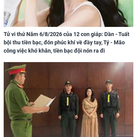
Tử vi thứ Năm 6/8/2026 của 12 con giáp: Dần - Tuất
bội thu tiền bạc, đón phúc khí về đầy tay, Tý - Mão
công việc khó khăn, tiền bạc đội nón ra đi