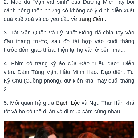
2. Mặc dù "Vạn vật sinh" của Dương Mịch lấy bối
cảnh nông thôn nhưng cô không có ý định diễn xuất
quá xuề xoà và có yêu cầu về
trang điểm
.
3. Tất Văn Quân và Lý Nhất Đồng đã chia tay vào
đầu tháng trước, sau đó tái hợp vào cuối tháng
trước đêm giao thừa, hiện tại họ vẫn ở bên nhau.
4. Phim cổ trang kỳ ảo của Đào “Tiêu dao”. Diễn
viên: Đàm Tùng Vận, Hầu Minh Hạo. Đạo diễn: Từ
Kỷ Chu (Cuồng phong), dự kiến khai máy cuối tháng
2.
5. Mối quan hệ giữa
Bạch Lộc
và Ngu Thư Hân khá
tốt và họ có thể đi ăn và đi mua sắm cùng nhau.