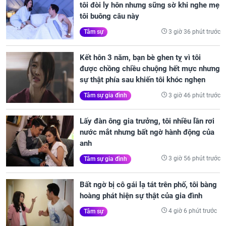
tôi đòi ly hôn nhưng sững sờ khi nghe mẹ
tôi buông câu này
3 giờ 36 phút trước
Tâm sự
Kết hôn 3 năm, bạn bè ghen tỵ vì tôi
được chồng chiều chuộng hết mực nhưng
sự thật phía sau khiến tôi khóc nghẹn
3 giờ 46 phút trước
Tâm sự gia đình
Lấy đàn ông gia trưởng, tôi nhiều lần rơi
nước mắt nhưng bất ngờ hành động của
anh
3 giờ 56 phút trước
Tâm sự gia đình
Bất ngờ bị cô gái lạ tát trên phố, tôi bàng
hoàng phát hiện sự thật của gia đình
4 giờ 6 phút trước
Tâm sự