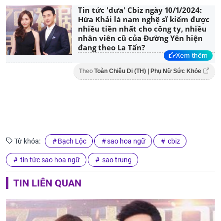
Tin tức 'dưa' Cbiz ngày 10/1/2024:
Hứa Khải là nam nghệ sĩ kiếm được
nhiều tiền nhất cho công ty, nhiều
nhân viên cũ của Đường Yên hiện
đang theo La Tấn?
Xem thêm
Theo
Toàn Chiêu Di (TH) | Phụ Nữ Sức Khỏe
Từ khóa:
Bạch Lộc
sao hoa ngữ
cbiz
tin tức sao hoa ngữ
sao trung
TIN LIÊN QUAN