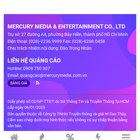
MERCURY MEDIA & ENTERTAINMENT CO., LTD
Trụ sở: 27 đường A4, phường Bảy Hiền, thành phố Hồ Chí Minh
Điện thoại: (028)-2236.9999 Fax: (028)-6268.0458
Chịu trách nhiệm nội dung: Đào Trọng Nhân
LIÊN HỆ QUẢNG CÁO
Hotline: 0909 750 307
Email:
quangcao@mercurymedia.com.vn
BẢNG GIÁ
Giấy phép số 02/GP-TTĐT do Sở Thông Tin và Truyền Thông Tp.HCM
cấp ngày 06/01/2025
Bản quyền thuộc về Công ty TNHH Truyền thông và giải trí Sao Thủy.
Cấm sao chép dưới mọi hình thức nếu không có sự chấp thuận bằng
văn bản.