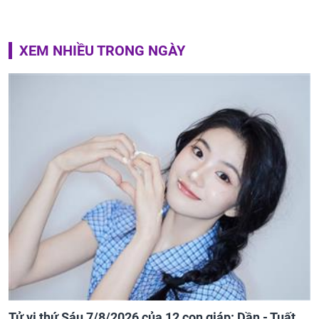
XEM NHIỀU TRONG NGÀY
Tử vi thứ Sáu 7/8/2026 của 12 con giáp: Dần - Tuất