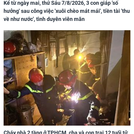
Kể từ ngày mai, thứ Sáu 7/8/2026, 3 con giáp 'số
hưởng' sau công việc 'xuôi chèo mát mái', tiền tài 'thu
về như nước', tình duyên viên mãn
Cháy nhà 2 tầng ở TPHCM, cha và con trai 12 tuổi tử