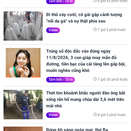
6 giờ 45 phút trước
Tâm linh - Tử vi
Đi thử váy cưới, cô gái gặp cảnh tượng
"nổi da gà" và sự thật phía sau
7 giờ 5 phút trước
Video
Trúng số độc đắc vào đúng ngày
11/8/2026, 3 con giáp may mắn đủ
đường, tiền bạc của cải tăng lên gấp bội,
muốn nghèo cũng khó
7 giờ 50 phút trước
Tâm linh - Tử vi
Thót tim khoảnh khắc người đàn ông bắt
sống rắn hổ mang chúa dài 3,6 mét trên
mái nhà
8 giờ 5 phút trước
Video
Đúng 6h sáng ngày mai, thứ Ba