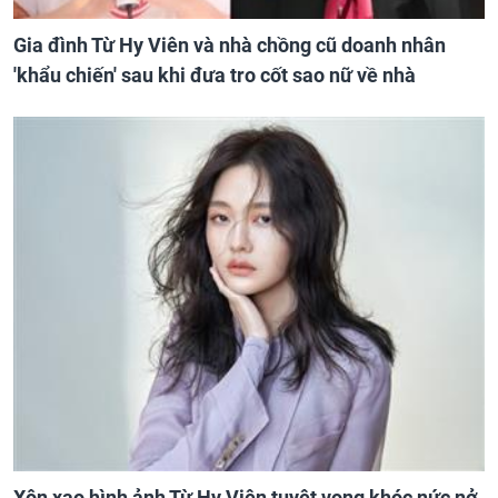
Gia đình Từ Hy Viên và nhà chồng cũ doanh nhân
'khẩu chiến' sau khi đưa tro cốt sao nữ về nhà
Xôn xao hình ảnh Từ Hy Viên tuyệt vọng khóc nức nở,