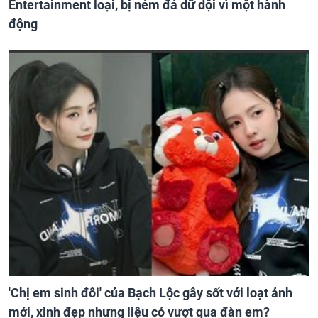
Entertainment loại, bị ném đá dữ dội vì một hành
động
'Chị em sinh đôi' của Bạch Lộc gây sốt với loạt ảnh
mới, xinh đẹp nhưng liệu có vượt qua đàn em?