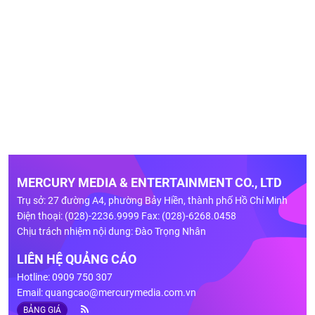
MERCURY MEDIA & ENTERTAINMENT CO., LTD
Trụ sở: 27 đường A4, phường Bảy Hiền, thành phố Hồ Chí Minh
Điện thoại: (028)-2236.9999 Fax: (028)-6268.0458
Chịu trách nhiệm nội dung: Đào Trọng Nhân
LIÊN HỆ QUẢNG CÁO
Hotline: 0909 750 307
Email:
quangcao@mercurymedia.com.vn
BẢNG GIÁ