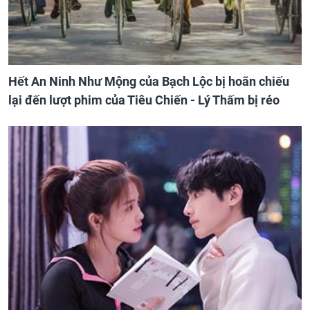
Hết An Ninh Như Mộng của Bạch Lộc bị hoãn chiếu
lại đến lượt phim của Tiêu Chiến - Lý Thấm bị réo