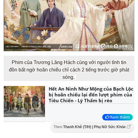
Phim của Trương Lăng Hách cùng với người tình tin
đồn bất ngờ hoãn chiếu chỉ cách 2 tiếng trước giờ phát
sóng.
Hết An Ninh Như Mộng của Bạch Lộc
bị hoãn chiếu lại đến lượt phim của
Tiêu Chiến - Lý Thấm bị réo
Xem thêm
Theo
Thanh Khê (T/H) | Phụ Nữ Sức Khỏe