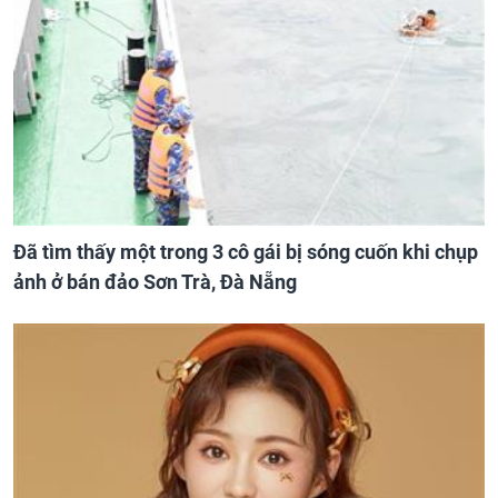
Đã tìm thấy một trong 3 cô gái bị sóng cuốn khi chụp
ảnh ở bán đảo Sơn Trà, Đà Nẵng