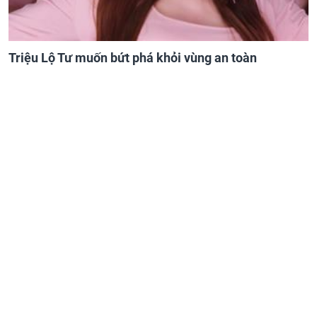
Triệu Lộ Tư muốn bứt phá khỏi vùng an toàn