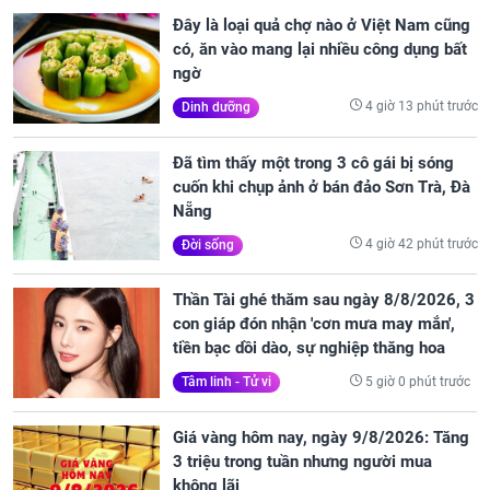
Đây là loại quả chợ nào ở Việt Nam cũng
có, ăn vào mang lại nhiều công dụng bất
ngờ
4 giờ 13 phút trước
Dinh dưỡng
Đã tìm thấy một trong 3 cô gái bị sóng
cuốn khi chụp ảnh ở bán đảo Sơn Trà, Đà
Nẵng
4 giờ 42 phút trước
Đời sống
Thần Tài ghé thăm sau ngày 8/8/2026, 3
con giáp đón nhận 'cơn mưa may mắn',
tiền bạc dồi dào, sự nghiệp thăng hoa
5 giờ 0 phút trước
Tâm linh - Tử vi
Giá vàng hôm nay, ngày 9/8/2026: Tăng
3 triệu trong tuần nhưng người mua
không lãi