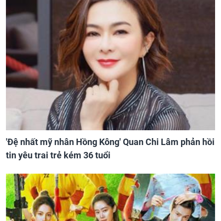
'Đệ nhất mỹ nhân Hồng Kông' Quan Chi Lâm phản hồi
tin yêu trai trẻ kém 36 tuổi