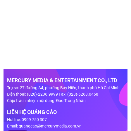
MERCURY MEDIA & ENTERTAINMENT CO., LTD
Trụ sở: 27 đường A4, phường Bảy Hiền, thành phố Hồ Chí Minh
Điện thoại: (028)-2236.9999 Fax: (028)-6268.0458
Chịu trách nhiệm nội dung: Đào Trọng Nhân
LIÊN HỆ QUẢNG CÁO
Hotline: 0909 750 307
Email:
quangcao@mercurymedia.com.vn