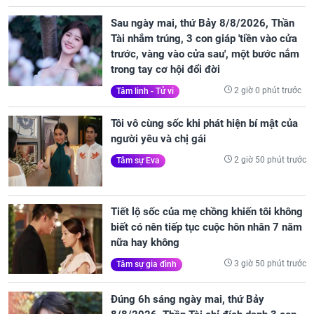
Sau ngày mai, thứ Bảy 8/8/2026, Thần
Tài nhắm trúng, 3 con giáp 'tiền vào cửa
trước, vàng vào cửa sau', một bước nắm
trong tay cơ hội đổi đời
2 giờ 0 phút trước
Tâm linh - Tử vi
Tôi vô cùng sốc khi phát hiện bí mật của
người yêu và chị gái
2 giờ 50 phút trước
Tâm sự Eva
Tiết lộ sốc của mẹ chồng khiến tôi không
biết có nên tiếp tục cuộc hôn nhân 7 năm
nữa hay không
3 giờ 50 phút trước
Tâm sự gia đình
Đúng 6h sáng ngày mai, thứ Bảy