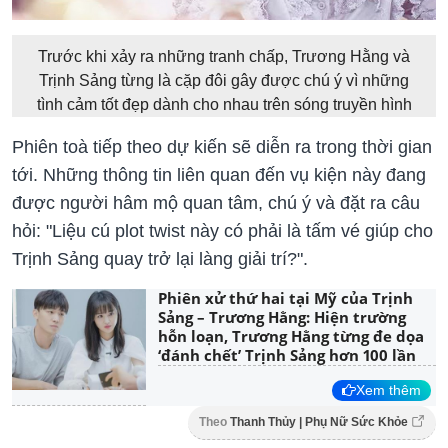
Trước khi xảy ra những tranh chấp, Trương Hằng và
Trịnh Sảng từng là cặp đôi gây được chú ý vì những
tình cảm tốt đẹp dành cho nhau trên sóng truyền hình
Phiên toà tiếp theo dự kiến sẽ diễn ra trong thời gian
tới. Những thông tin liên quan đến vụ kiện này đang
được người hâm mộ quan tâm, chú ý và đặt ra câu
hỏi: "Liệu cú plot twist này có phải là tấm vé giúp cho
Trịnh Sảng quay trở lại làng giải trí?".
Phiên xử thứ hai tại Mỹ của Trịnh
Sảng – Trương Hằng: Hiện trường
hỗn loạn, Trương Hằng từng đe dọa
‘đánh chết’ Trịnh Sảng hơn 100 lần
Xem thêm
Theo
Thanh Thủy | Phụ Nữ Sức Khỏe