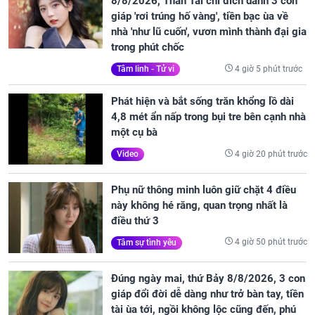
8/8/2026, Thần Tài chỉ đích danh 3 con
giáp 'rơi trúng hố vàng', tiền bạc ùa về
nhà 'như lũ cuốn', vươn mình thành đại gia
trong phút chốc
4 giờ 5 phút trước
Tâm linh - Tử vi
Phát hiện và bắt sống trăn khổng lồ dài
4,8 mét ẩn nấp trong bụi tre bên cạnh nhà
một cụ bà
4 giờ 20 phút trước
Video
Phụ nữ thông minh luôn giữ chặt 4 điều
này không hé răng, quan trọng nhất là
điều thứ 3
4 giờ 50 phút trước
Tâm sự tình yêu
Đúng ngày mai, thứ Bảy 8/8/2026, 3 con
giáp đổi đời dễ dàng như trở bàn tay, tiền
tài ùa tới, ngồi không lộc cũng đến, phú