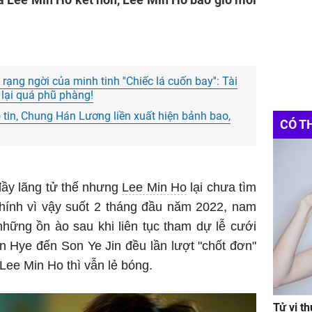
rạng ngời của minh tinh ''Chiếc lá cuốn bay'': Tài
 lại quá phũ phàng!
 tin, Chung Hán Lương liền xuất hiện bảnh bao,
CÓ T
đầy lãng tử thế nhưng
Lee Min Ho
lại chưa tìm
Chính vì vậy suốt 2 tháng đầu năm 2022, nam
 những ồn ào sau khi liên tục tham dự lễ cưới
n Hye đến Son Ye Jin đều lần lượt "chốt đơn"
- Lee Min Ho thì vẫn lẻ bóng.
Tử vi t