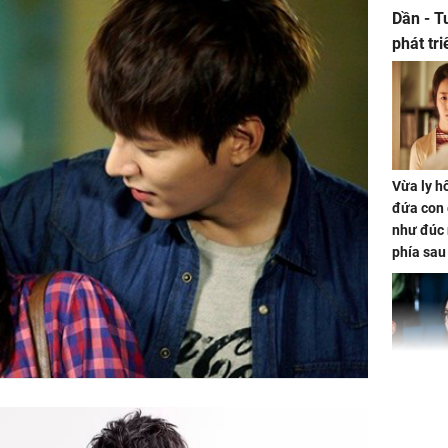
Dần - T
phát tr
ảm đạm
Vừa ly hô
đứa con 
như đúc 
phía sau
Nhan sắc
con gái 
4 lần ph