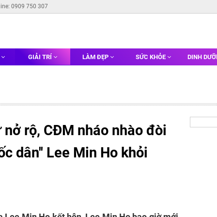
line: 0909 750 307
G
GIẢI TRÍ
LÀM ĐẸP
SỨC KHỎE
DINH DƯ
 nở rộ, CĐM nháo nhào đòi
ốc dân'' Lee Min Ho khỏi
a Lee Min Ho kết hôn, Lee Min Ho bao giờ mới