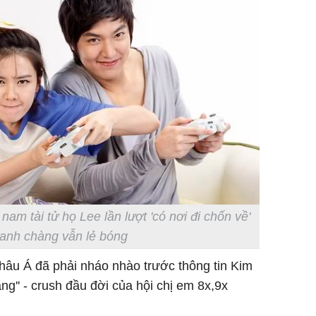
bất ngờ
Danh tín
nổi tiếng
phải khâ
am tài tử họ Lee lần lượt 'có nơi đi chốn về'
anh chàng vẫn lẻ bóng
âu Á đã phải nháo nhào trước thông tin Kim
g'' - crush đầu đời của hội chị em 8x,9x