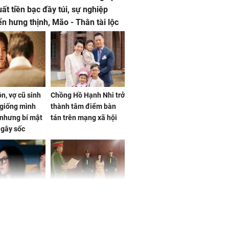
uất tiền bạc đầy túi, sự nghiệp
iển hưng thịnh, Mão - Thân tài lộc
, mọi sự khó thành công mỹ mãn
n, vợ cũ sinh
Chồng Hồ Hạnh Nhi trở
giống mình
thành tâm điểm bàn
nhưng bí mật
tán trên mạng xã hội
 gây sốc
 ở tuổi 20 của
NÓNG: Khởi tố ca sĩ
Vương Phi sau
Phương Diễm Huyền
ẫu thuật gây
và giám đốc công ty