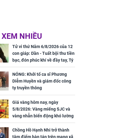
 XEM NHIỀU
Tử vi thứ Năm 6/8/2026 của 12
con giáp: Dần - Tuất bội thu tiền
bạc, đón phúc khí về đầy tay, Tý
- Mão công việc khó khăn, tiền
bạc đội nón ra đi
NÓNG: Khởi tố ca sĩ Phương
Diễm Huyền và giám đốc công
ty truyền thông
Giá vàng hôm nay, ngày
5/8/2026: Vàng miếng SJC và
vàng nhẫn biến động khó lường
Chồng Hồ Hạnh Nhi trở thành
tâm điểm bàn tán trên mạng xã