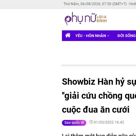
Thứ Năm, 06/08/2026, 07:50 (GMT+7)
Hot
YÊU - HÔN NHÂN
ĐỜI SỐN
Showbiz Hàn hỷ sự
''giải cứu chồng qu
cuộc đua ăn cưới
01/03/2022 16:42
Sao quốc tế
Lại thêm một bạn diễn nữa củ