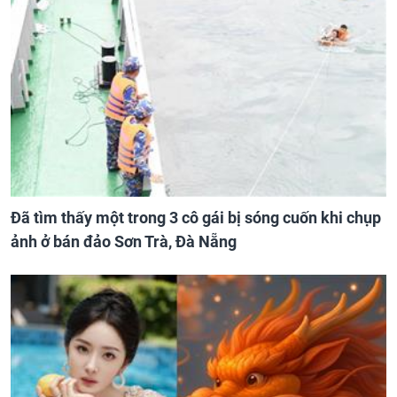
Đã tìm thấy một trong 3 cô gái bị sóng cuốn khi chụp
ảnh ở bán đảo Sơn Trà, Đà Nẵng