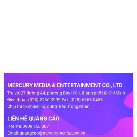
MERCURY MEDIA & ENTERTAINMENT CO., LTD
Trụ sở: 27 đường A4, phường Bảy Hiền, thành phố Hồ Chí Minh
Điện thoại: (028)-2236.9999 Fax: (028)-6268.0458
Chịu trách nhiệm nội dung: Đào Trọng Nhân
LIÊN HỆ QUẢNG CÁO
Hotline: 0909 750 307
Email:
quangcao@mercurymedia.com.vn