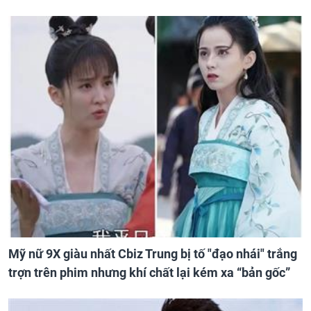
Mỹ nữ 9X giàu nhất Cbiz Trung bị tố "đạo nhái" trắng
trợn trên phim nhưng khí chất lại kém xa “bản gốc”