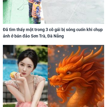
Đã tìm thấy một trong 3 cô gái bị sóng cuốn khi chụp
ảnh ở bán đảo Sơn Trà, Đà Nẵng