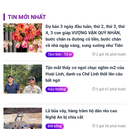
TIN MỚI NHẤT
Dự báo 3 ngày đầu tuần, thứ 2, thứ 3, thứ
4, 3 con giáp VƯỢNG VẬN QUÝ NHÂN,
bước chân ra đường có tiền, bước chân
về nhà ngập vàng, sung sướng như Tiên
2 giờ 38 phút trước
Tâm linh - Tử vi
Tận mắt thấy cơ ngơi chục nghìn m2 của
Hoài Linh, danh ca Chế Linh thốt lên câu
bất ngờ
5 giờ 47 phút trước
Hậu trường
Lũ bủa vây, hàng trăm hộ dân rẻo cao
Nghệ An bị chia cắt
5 giờ 58 phút trước
Đời sống