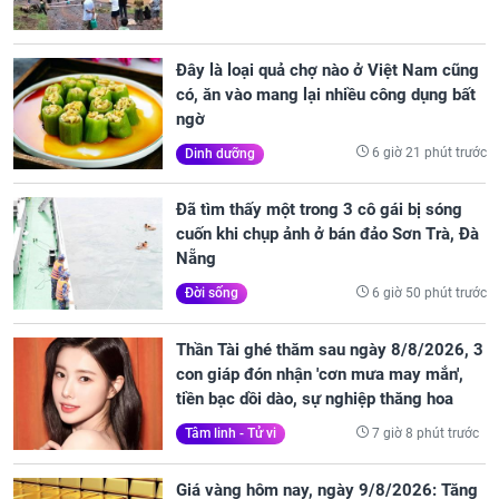
Đây là loại quả chợ nào ở Việt Nam cũng
có, ăn vào mang lại nhiều công dụng bất
ngờ
6 giờ 21 phút trước
Dinh dưỡng
Đã tìm thấy một trong 3 cô gái bị sóng
cuốn khi chụp ảnh ở bán đảo Sơn Trà, Đà
Nẵng
6 giờ 50 phút trước
Đời sống
Thần Tài ghé thăm sau ngày 8/8/2026, 3
con giáp đón nhận 'cơn mưa may mắn',
tiền bạc dồi dào, sự nghiệp thăng hoa
7 giờ 8 phút trước
Tâm linh - Tử vi
Giá vàng hôm nay, ngày 9/8/2026: Tăng