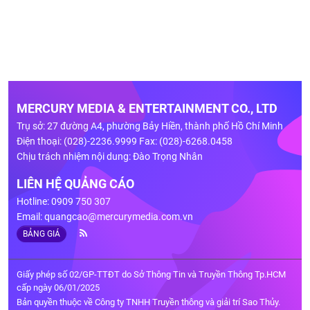
MERCURY MEDIA & ENTERTAINMENT CO., LTD
Trụ sở: 27 đường A4, phường Bảy Hiền, thành phố Hồ Chí Minh
Điện thoại: (028)-2236.9999 Fax: (028)-6268.0458
Chịu trách nhiệm nội dung: Đào Trọng Nhân
LIÊN HỆ QUẢNG CÁO
Hotline: 0909 750 307
Email:
quangcao@mercurymedia.com.vn
BẢNG GIÁ
Giấy phép số 02/GP-TTĐT do Sở Thông Tin và Truyền Thông Tp.HCM
cấp ngày 06/01/2025
Bản quyền thuộc về Công ty TNHH Truyền thông và giải trí Sao Thủy.