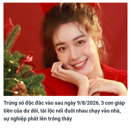
Trúng số độc đắc vào sau ngày 9/8/2026, 3 con giáp
tiền của dư dôi, tài lộc nối đuôi nhau chạy vào nhà,
sự nghiệp phất lên trông thấy