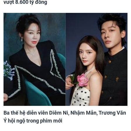
vượt 8.600 tỷ đồng
Ba thế hệ diễn viên Diêm Ni, Nhậm Mẫn, Trương Vãn
Ý hội ngộ trong phim mới