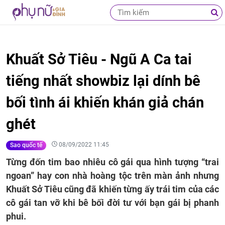
Khuất Sở Tiêu - Ngũ A Ca tai
tiếng nhất showbiz lại dính bê
bối tình ái khiến khán giả chán
ghét
08/09/2022 11:45
Sao quốc tế
Từng đốn tim bao nhiêu cô gái qua hình tượng “trai
ngoan” hay con nhà hoàng tộc trên màn ảnh nhưng
Khuất Sở Tiêu cũng đã khiến từng ấy trái tim của các
cô gái tan vỡ khi bê bối đời tư với bạn gái bị phanh
phui.