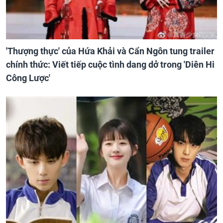
'Thượng thực' của Hứa Khải và Cẩn Ngôn tung trailer
chính thức: Viết tiếp cuộc tình dang dở trong 'Diên Hi
Công Lược'