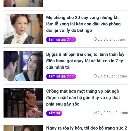
Mẹ chồng cho 20 cây vàng nhưng khi
làm lễ xong lại kéo con dâu vào phòng
đòi lại với lý do bất ngờ
2 giờ 0 phút trước
Tâm sự gia đình
Bị gia đình bạn trai chê, tôi bình thản lấy
điện thoại gọi ngay tài xế lái xe xịn 7 tỷ
của mình tới
2 giờ 10 phút trước
Tâm sự gia đình
Chồng mất hơn một tháng vợ bất ngờ
được 'nhận' căn hộ gần 4 tỷ và sự thật
phía sau gây sốc
2 giờ 20 phút trước
Tâm sự
Ngày ra tòa ly hôn, tôi đeo bộ trang sức 2