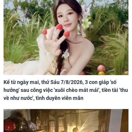
Kể từ ngày mai, thứ Sáu 7/8/2026, 3 con giáp 'số
hưởng' sau công việc 'xuôi chèo mát mái', tiền tài 'thu
về như nước', tình duyên viên mãn