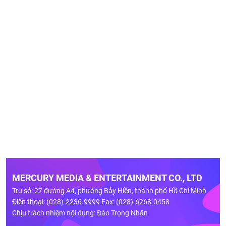
MERCURY MEDIA & ENTERTAINMENT CO., LTD
Trụ sở: 27 đường A4, phường Bảy Hiền, thành phố Hồ Chí Minh
Điện thoại: (028)-2236.9999 Fax: (028)-6268.0458
Chịu trách nhiệm nội dung: Đào Trọng Nhân