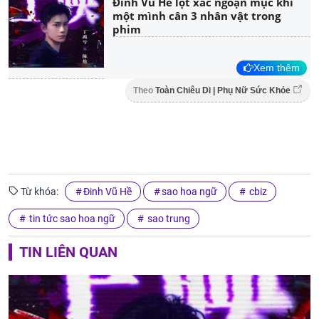
Đinh Vũ Hề lột xác ngoạn mục khi
một mình cân 3 nhân vật trong
phim
Xem thêm
Theo
Toàn Chiêu Di | Phụ Nữ Sức Khỏe
Từ khóa:
Đinh Vũ Hề
sao hoa ngữ
cbiz
tin tức sao hoa ngữ
sao trung
TIN LIÊN QUAN