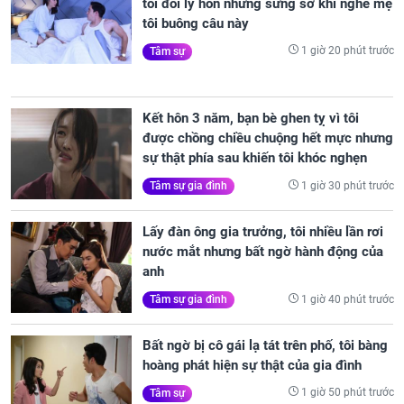
tôi đòi ly hôn nhưng sững sờ khi nghe mẹ
tôi buông câu này
1 giờ 20 phút trước
Tâm sự
Kết hôn 3 năm, bạn bè ghen tỵ vì tôi
được chồng chiều chuộng hết mực nhưng
sự thật phía sau khiến tôi khóc nghẹn
1 giờ 30 phút trước
Tâm sự gia đình
Lấy đàn ông gia trưởng, tôi nhiều lần rơi
nước mắt nhưng bất ngờ hành động của
anh
1 giờ 40 phút trước
Tâm sự gia đình
Bất ngờ bị cô gái lạ tát trên phố, tôi bàng
hoàng phát hiện sự thật của gia đình
1 giờ 50 phút trước
Tâm sự