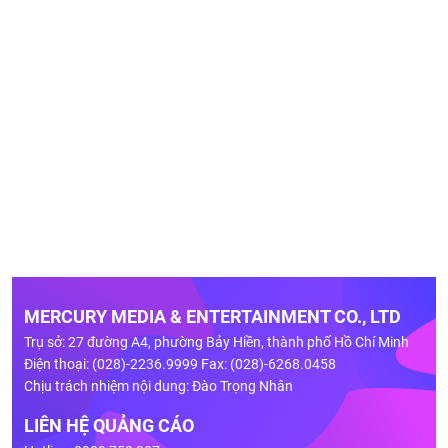
MERCURY MEDIA & ENTERTAINMENT CO., LTD
Trụ sở: 27 đường A4, phường Bảy Hiền, thành phố Hồ Chí Minh
Điện thoại: (028)-2236.9999 Fax: (028)-6268.0458
Chịu trách nhiệm nội dung: Đào Trọng Nhân
LIÊN HỆ QUẢNG CÁO