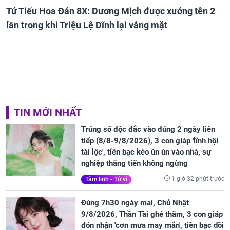
Tứ Tiểu Hoa Đán 8X: Dương Mịch được xướng tên 2
lần trong khi Triệu Lệ Dĩnh lại vắng mặt
TIN MỚI NHẤT
Trúng số độc đắc vào đúng 2 ngày liên
tiếp (8/8-9/8/2026), 3 con giáp 'lĩnh hội
tài lộc', tiền bạc kéo ùn ùn vào nhà, sự
nghiệp thăng tiến không ngừng
1 giờ 32 phút trước
Tâm linh - Tử vi
Đúng 7h30 ngày mai, Chủ Nhật
9/8/2026, Thần Tài ghé thăm, 3 con giáp
đón nhận 'cơn mưa may mắn', tiền bạc dồi