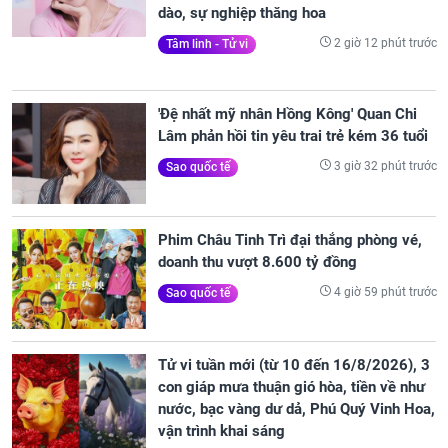
dào, sự nghiệp thăng hoa
2 giờ 12 phút trước
Tâm linh - Tử vi
'Đệ nhất mỹ nhân Hồng Kông' Quan Chi
Lâm phản hồi tin yêu trai trẻ kém 36 tuổi
3 giờ 32 phút trước
Sao quốc tế
Phim Châu Tinh Trì đại thắng phòng vé,
doanh thu vượt 8.600 tỷ đồng
4 giờ 59 phút trước
Sao quốc tế
Tử vi tuần mới (từ 10 đến 16/8/2026), 3
con giáp mưa thuận gió hòa, tiền về như
nước, bạc vàng dư dả, Phú Quý Vinh Hoa,
vận trình khai sáng