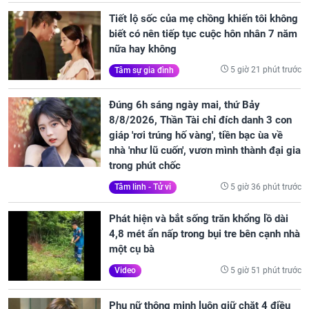
Tiết lộ sốc của mẹ chồng khiến tôi không
biết có nên tiếp tục cuộc hôn nhân 7 năm
nữa hay không
5 giờ 21 phút trước
Tâm sự gia đình
Đúng 6h sáng ngày mai, thứ Bảy
8/8/2026, Thần Tài chỉ đích danh 3 con
giáp 'rơi trúng hố vàng', tiền bạc ùa về
nhà 'như lũ cuốn', vươn mình thành đại gia
trong phút chốc
5 giờ 36 phút trước
Tâm linh - Tử vi
Phát hiện và bắt sống trăn khổng lồ dài
4,8 mét ẩn nấp trong bụi tre bên cạnh nhà
một cụ bà
5 giờ 51 phút trước
Video
Phụ nữ thông minh luôn giữ chặt 4 điều