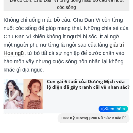
Để có con, Chu Đan Vi từng uống máu bồ câu và nuốt
cóc sống
Không chỉ uống máu bồ câu, Chu Đan Vi còn từng
nuốt cóc sống để giúp mang thai. Những chia sẻ của
Chu Đan Vi khiến không ít người bị sốc. Ít ai ngờ
một người phụ nữ từng là ngôi sao của làng
giải trí
Hoa ngữ
, từ bỏ tất cả sự nghiệp để bước chân vào
hào môn vậy nhưng cuộc sống hôn nhân lại không
khác gì địa ngục.
Con gái 6 tuổi của Dương Mịch vừa
lộ diện đã gây tranh cãi về nhan sắc?
Xem thêm
Theo
Kỳ Dương | Phụ Nữ Sức Khỏe