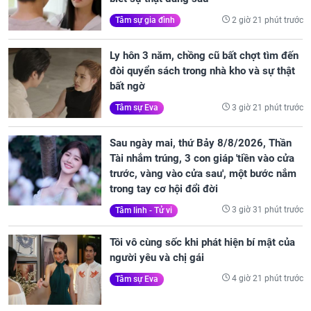
2 giờ 21 phút trước
Tâm sự gia đình
Ly hôn 3 năm, chồng cũ bất chợt tìm đến
đòi quyển sách trong nhà kho và sự thật
bất ngờ
3 giờ 21 phút trước
Tâm sự Eva
Sau ngày mai, thứ Bảy 8/8/2026, Thần
Tài nhắm trúng, 3 con giáp 'tiền vào cửa
trước, vàng vào cửa sau', một bước nắm
trong tay cơ hội đổi đời
3 giờ 31 phút trước
Tâm linh - Tử vi
Tôi vô cùng sốc khi phát hiện bí mật của
người yêu và chị gái
4 giờ 21 phút trước
Tâm sự Eva