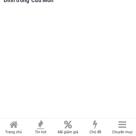
Đình trong 'Cửu Môn'
Trang chủ
Tin hot
Mã giảm giá
Chủ đề
Chuyên mục