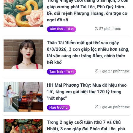
Trong 4 ngày cuối tháng 6 âm lịch, 3 con
giáp vượng phát Tài Lộc, Phú Quý trăm
bề, đổi mệnh Phượng Hoàng, ôm trọn cơ
ngơi đồ sộ
57 phút trước
Tâm linh - Tử vi
Thần Tài 'điểm mặt gọi tên' sau ngày
8/8/2026, 3 con giáp lộc nhiều hơn sông,
tài vận sáng như trăng Rằm, chính thức
hết khổ
1 giờ 27 phút trước
Tâm linh - Tử vi
HH Mai Phương Thúy: Mua đồ hiệu theo
"lô", tặng em gái biệt thự 120 tỷ trong
"nốt nhạc"
1 giờ 48 phút trước
Hậu trường
Trong 2 ngày cuối tuần (thứ 7 và Chủ
Nhật), 3 con giáp đại Phúc đại Lộc, phú