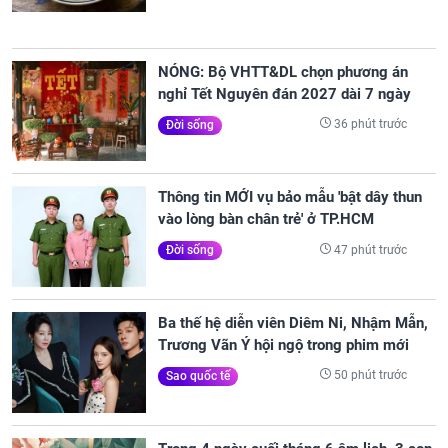
NÓNG: Bộ VHTT&DL chọn phương án
nghỉ Tết Nguyên đán 2027 dài 7 ngày
36 phút trước
Đời sống
Thông tin MỚI vụ bảo mẫu 'bật dây thun
vào lòng bàn chân trẻ' ở TP.HCM
47 phút trước
Đời sống
Ba thế hệ diễn viên Diêm Ni, Nhậm Mẫn,
Trương Vãn Ý hội ngộ trong phim mới
50 phút trước
Sao quốc tế