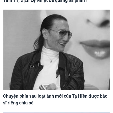
Tinh Trì, Địch Lệ Nhiệt Ba quảng bá phim?
Chuyện phía sau loạt ảnh mới của Tạ Hiền được bác
sĩ riêng chia sẻ