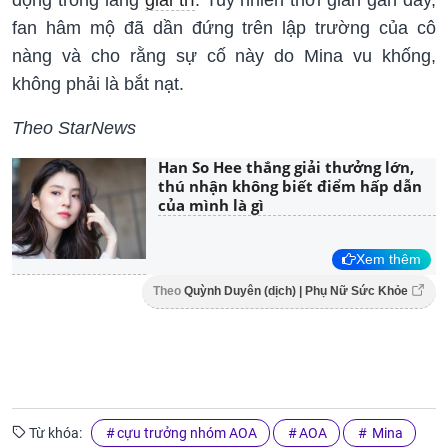
động trong làng
giải trí
. Tuy nhiên thời gian gần đây,
fan hâm mộ đã dần đứng trên lập trường của cô
nàng và cho rằng sự cố này do Mina vu khống,
không phải là bắt nạt.
Theo StarNews
Han So Hee thắng giải thưởng lớn,
thú nhận không biết điểm hấp dẫn
của mình là gì
Xem thêm
Theo
Quỳnh Duyên (dịch) | Phụ Nữ Sức Khỏe
Từ khóa:
cựu trưởng nhóm AOA
AOA
Mina