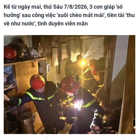
Kể từ ngày mai, thứ Sáu 7/8/2026, 3 con giáp 'số
hưởng' sau công việc 'xuôi chèo mát mái', tiền tài 'thu
về như nước', tình duyên viên mãn