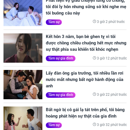
Phát hiện vợ giấu chuyện từng có chồng,
tôi đòi ly hôn nhưng sững sờ khi nghe mẹ
tôi buông câu này
3 giờ 2 phút trước
Tâm sự
Kết hôn 3 năm, bạn bè ghen tỵ vì tôi
được chồng chiều chuộng hết mực nhưng
sự thật phía sau khiến tôi khóc nghẹn
3 giờ 12 phút trước
Tâm sự gia đình
Lấy đàn ông gia trưởng, tôi nhiều lần rơi
nước mắt nhưng bất ngờ hành động của
anh
3 giờ 22 phút trước
Tâm sự gia đình
Bất ngờ bị cô gái lạ tát trên phố, tôi bàng
hoàng phát hiện sự thật của gia đình
3 giờ 32 phút trước
Tâm sự