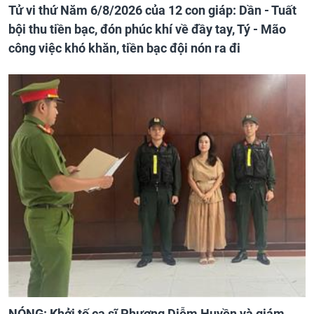
Tử vi thứ Năm 6/8/2026 của 12 con giáp: Dần - Tuất
bội thu tiền bạc, đón phúc khí về đầy tay, Tý - Mão
công việc khó khăn, tiền bạc đội nón ra đi
NÓNG: Khởi tố ca sĩ Phương Diễm Huyền và giám