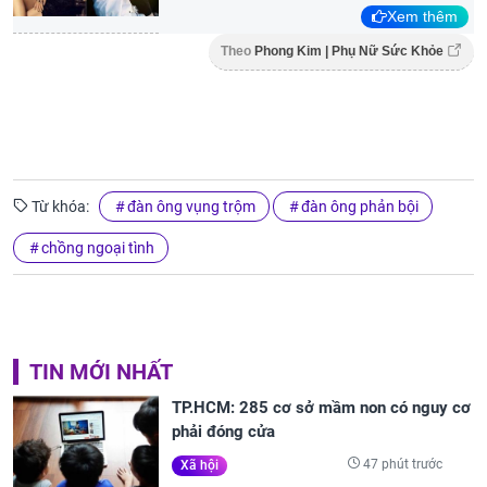
Xem thêm
Theo
Phong Kim | Phụ Nữ Sức Khỏe
Từ khóa:
đàn ông vụng trộm
đàn ông phản bội
chồng ngoại tình
TIN MỚI NHẤT
TP.HCM: 285 cơ sở mầm non có nguy cơ
phải đóng cửa
47 phút trước
Xã hội