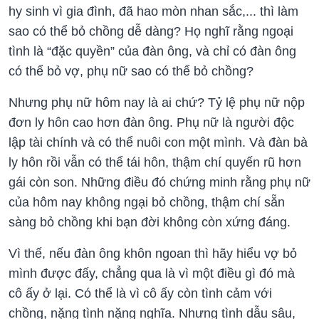
hy sinh vì gia đình, đã hao mòn nhan sắc,... thì làm
sao có thể bỏ chồng dễ dàng? Họ nghĩ rằng ngoại
tình là “đặc quyền” của đàn ông, và chỉ có đàn ông
có thể bỏ vợ, phụ nữ sao có thể bỏ chồng?
Nhưng phụ nữ hôm nay là ai chứ? Tỷ lệ phụ nữ nộp
đơn ly hôn cao hơn đàn ông. Phụ nữ là người độc
lập tài chính và có thể nuôi con một mình. Và đàn bà
ly hôn rồi vẫn có thể tái hôn, thậm chí quyến rũ hơn
gái còn son. Những điều đó chứng minh rằng phụ nữ
của hôm nay không ngại bỏ chồng, thậm chí sẵn
sàng bỏ chồng khi bạn đời không còn xứng đáng.
Vì thế, nếu đàn ông khôn ngoan thì hãy hiểu vợ bỏ
mình được đấy, chẳng qua là vì một điều gì đó mà
cô ấy ở lại. Có thể là vì cô ấy còn tình cảm với
chồng, nặng tình nặng nghĩa. Nhưng tình dẫu sâu,