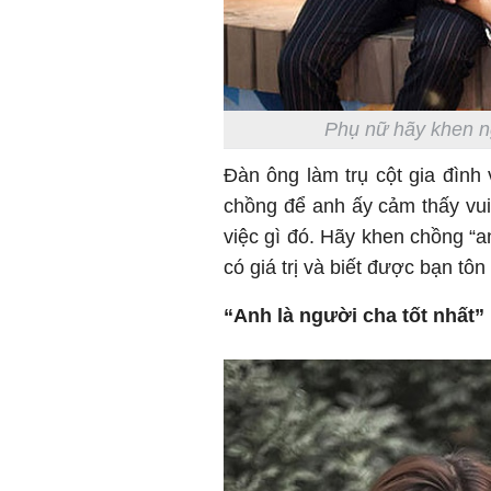
Phụ nữ hãy khen ng
Đàn ông làm trụ cột gia đình 
chồng để anh ấy cảm thấy vu
việc gì đó. Hãy khen chồng “a
có giá trị và biết được bạn tô
“Anh là người cha tốt nhất”