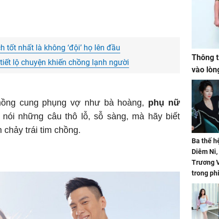
 tốt nhất là không ‘đội’ họ lên đầu
Thông t
tiết lộ chuyện khiến chồng lạnh người
vào lòn
chồng cung phụng vợ như bà hoàng,
phụ nữ
nói những câu thô lỗ, sỗ sàng, mà hãy biết
 chảy trái tim chồng.
Ba thế h
Diêm Ni
Trương V
trong ph