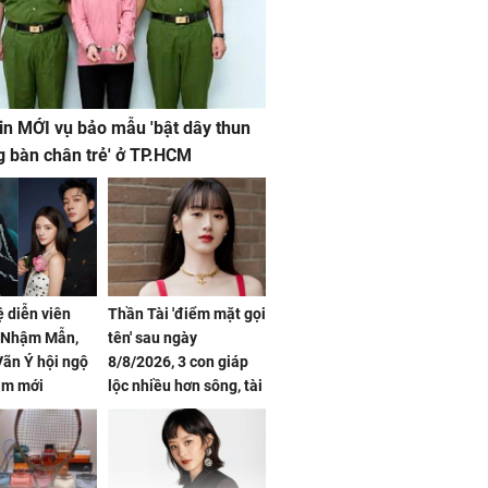
in MỚI vụ bảo mẫu 'bật dây thun
g bàn chân trẻ' ở TP.HCM
ệ diễn viên
Thần Tài 'điểm mặt gọi
, Nhậm Mẫn,
tên' sau ngày
ãn Ý hội ngộ
8/8/2026, 3 con giáp
im mới
lộc nhiều hơn sông, tài
vận sáng như trăng
Rằm, chính thức hết
khổ