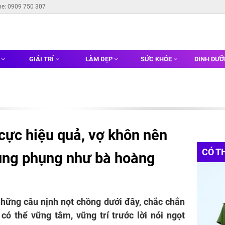
ne: 0909 750 307
G
GIẢI TRÍ
LÀM ĐẸP
SỨC KHỎE
DINH DƯ
cực hiệu quả, vợ khôn nên
CÓ T
ung phụng như bà hoàng
hững câu nịnh nọt chồng dưới đây, chắc chắn
ó thể vững tâm, vững trí trước lời nói ngọt