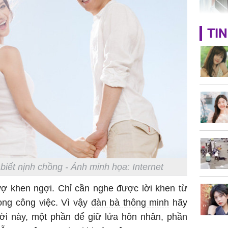
HH Mai 
TIN
Mua đồ hi
tặng em 
120 tỷ tr
Danh tín
hành hu
nữ ở giữ
TP.HCM
iết nịnh chồng - Ảnh minh họa: Internet
vợ khen ngợi. Chỉ cần nghe được lời khen từ
ong công việc. Vì vậy
đàn bà thông minh
hãy
lời này, một phần để giữ lửa hôn nhân, phần