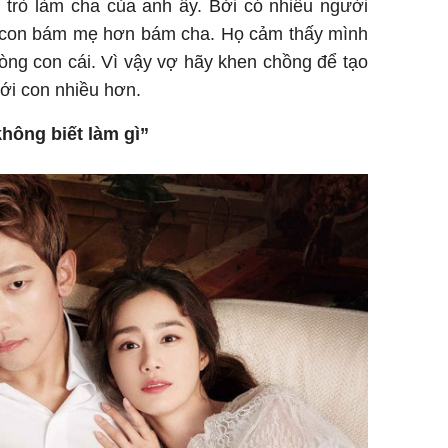
trò làm cha của anh ấy. Bởi có nhiều người
 con bám mẹ hơn bám cha. Họ cảm thấy mình
 lòng con cái. Vì vậy vợ hãy khen chồng để tạo
với con nhiều hơn.
hông biết làm gì”