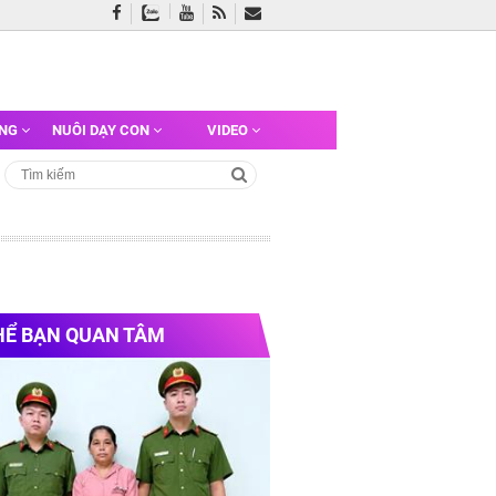
ỠNG
NUÔI DẠY CON
VIDEO
HỂ BẠN QUAN TÂM