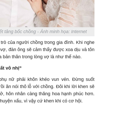
t tâng bốc chồng - Ảnh minh họa: Internet
trò của người chồng trong gia đình. Khi nghe
 vợ, đàn ông sẽ cảm thấy được xoa dịu và tôn
ủa bản thân trong lòng vợ là như thế nào.
ất vô nhị”
 phụ nữ phải khôn khéo vun vén. Đừng suốt
i ăn nói thô lỗ với chồng. Đôi khi lời khen sẽ
hở, hôn nhân càng thăng hoa hạnh phúc hơn.
uyện xấu, vì vậy cứ khen khi có cơ hội.