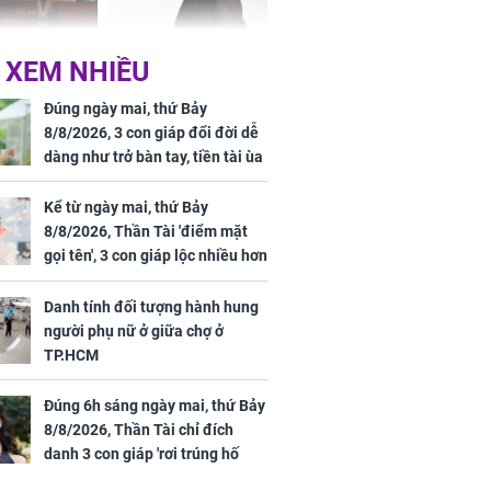
Phương Thúy:
Triệu Lệ Dĩnh liên tiếp
 XEM NHIỀU
ệu theo "lô",
được Kim Ưng ưu ái,
gái biệt thự
đãi ngộ đặc biệt gây
Đúng ngày mai, thứ Bảy
ong "nốt nhạc"
chú ý
8/8/2026, 3 con giáp đổi đời dễ
dàng như trở bàn tay, tiền tài ùa
tới, ngồi không lộc cũng đến,
phú quý theo tới già
Kể từ ngày mai, thứ Bảy
8/8/2026, Thần Tài 'điểm mặt
h đối tượng
gọi tên', 3 con giáp lộc nhiều hơn
ng người phụ
sông, tài vận sáng như trăng
a chợ ở
Rằm, chính thức hết khổ
Danh tính đối tượng hành hung
người phụ nữ ở giữa chợ ở
TP.HCM
Đúng 6h sáng ngày mai, thứ Bảy
8/8/2026, Thần Tài chỉ đích
danh 3 con giáp 'rơi trúng hố
vàng', tiền bạc ùa về nhà 'như lũ