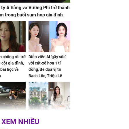
 Lý Á Bằng và Vương Phi trở thành
m trong buổi sum họp gia đình
 chồng rồi trở
Diễn viên AI 'gây sốc'
 cột gia đình,
với cát-xê hơn 1 tỉ
a bài học về
đồng, đe dọa vị trí
n
Bạch Lộc, Triệu Lệ
Dĩnh
 Nữ công nhân
Đỗ Mỹ Linh hé lộ góc
 XEM NHIỀU
trên đường đi
bếp chill của nhà mới -