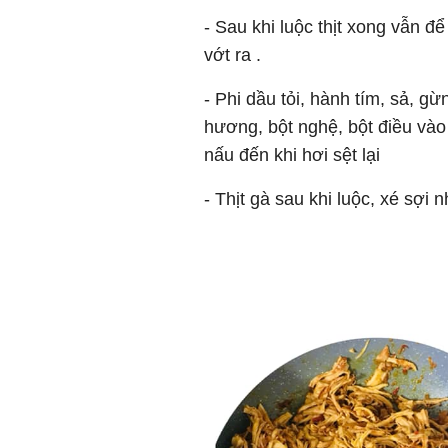
- Sau khi luộc thịt xong vẫn đ
vớt ra .
- Phi dầu tỏi, hành tím, sả, g
hương, bột nghệ, bột điều vào
nấu đến khi hơi sệt lại
- Thịt gà sau khi luộc, xé sợ