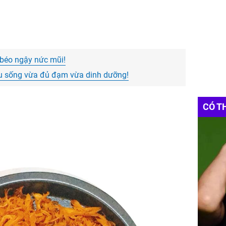
béo ngậy nức mũi!
au sống vừa đủ đạm vừa dinh dưỡng!
CÓ T