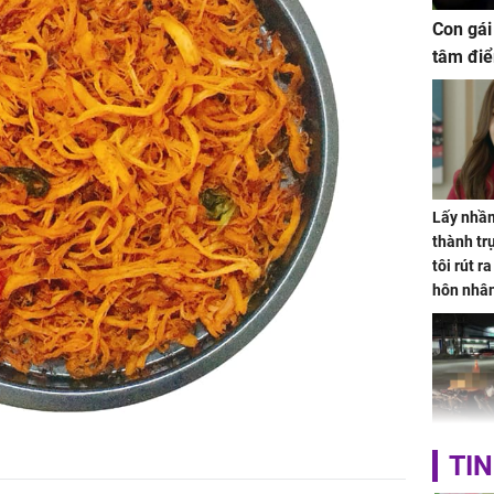
Con gái
tâm điể
Lấy nhầm
thành trụ
tôi rút r
hôn nhâ
TP.HCM:
TIN
tử vong 