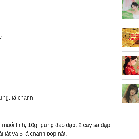
làm về t
nghiệp 
c
Sau 00h
8/8/2026
giàu san
đổi đời 
dung có 
ngày càn
gừng, lá chanh
sung túc
gr muối tinh, 10gr gừng đập dập, 2 cây sả đập
i lát và 5 lá chanh bóp nát.