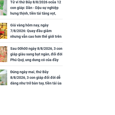
rong khu công
cạnh biệt thự bầu Hiển
Tử vi thứ Bảy 8/8/2026 ocủa 12
Sóng Thần
con giáp: Dần - Dậu sự nghiệp
hưng thịnh, tiền tài tăng vọt,
Mão - Thân công việc bất trắc,
tiền mất tật mang
Giá vàng hôm nay, ngày
7/8/2026: Quay đầu giảm
nhưng vẫn cao hơn thế giới trên
7 triệu đồng
Sau 00h00 ngày 8/8/2026, 3 con
00 ngày
giáp giàu sang bạt ngàn, đổi đời
, 3 con giáp
Phú Quý, ung dung có của đầy
g bạt ngàn,
nhà, ngày càng hưng thịnh sung
Phú Quý, ung
túc
của đầy nhà,
Đúng ngày mai, thứ Bảy
g hưng thịnh
8/8/2026, 3 con giáp đổi đời dễ
dàng như trở bàn tay, tiền tài ùa
tới, ngồi không lộc cũng đến,
phú quý theo tới già