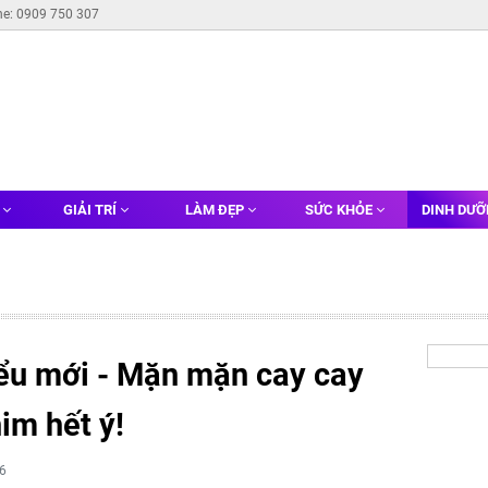
ne: 0909 750 307
G
GIẢI TRÍ
LÀM ĐẸP
SỨC KHỎE
DINH DƯ
iểu mới - Mặn mặn cay cay
im hết ý!
6