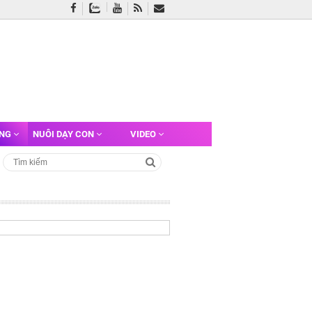
ỠNG
NUÔI DẠY CON
VIDEO