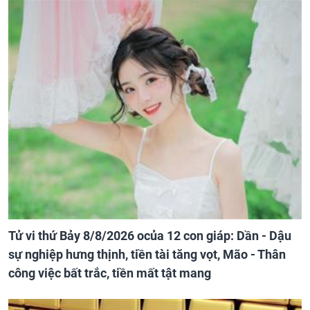
Tử vi thứ Bảy 8/8/2026 ocủa 12 con giáp: Dần - Dậu
sự nghiệp hưng thịnh, tiền tài tăng vọt, Mão - Thân
công việc bất trắc, tiền mất tật mang