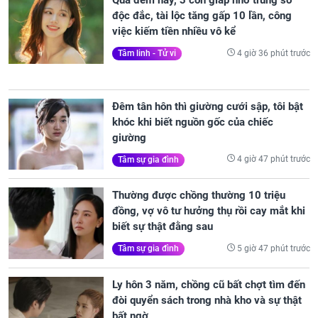
Qua đêm nay, 3 con giáp nhờ trúng số
độc đắc, tài lộc tăng gấp 10 lần, công
việc kiếm tiền nhiều vô kể
4 giờ 36 phút trước
Tâm linh - Tử vi
Đêm tân hôn thì giường cưới sập, tôi bật
khóc khi biết nguồn gốc của chiếc
giường
4 giờ 47 phút trước
Tâm sự gia đình
Thường được chồng thường 10 triệu
đồng, vợ vô tư hưởng thụ rồi cay mắt khi
biết sự thật đằng sau
5 giờ 47 phút trước
Tâm sự gia đình
Ly hôn 3 năm, chồng cũ bất chợt tìm đến
đòi quyển sách trong nhà kho và sự thật
bất ngờ