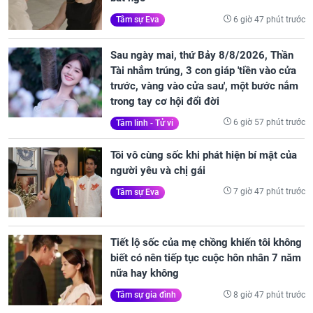
6 giờ 47 phút trước
Tâm sự Eva
Sau ngày mai, thứ Bảy 8/8/2026, Thần
Tài nhắm trúng, 3 con giáp 'tiền vào cửa
trước, vàng vào cửa sau', một bước nắm
trong tay cơ hội đổi đời
6 giờ 57 phút trước
Tâm linh - Tử vi
Tôi vô cùng sốc khi phát hiện bí mật của
người yêu và chị gái
7 giờ 47 phút trước
Tâm sự Eva
Tiết lộ sốc của mẹ chồng khiến tôi không
biết có nên tiếp tục cuộc hôn nhân 7 năm
nữa hay không
8 giờ 47 phút trước
Tâm sự gia đình