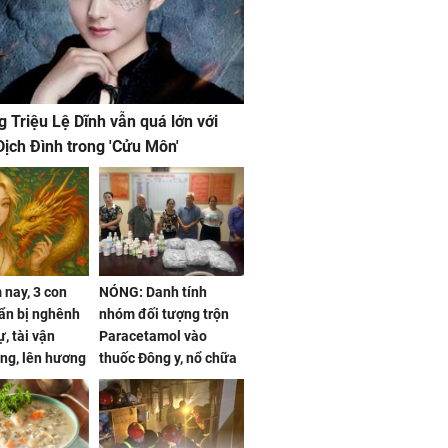
g Triệu Lệ Dĩnh vẫn quá lớn với
ịch Đình trong 'Cửu Môn'
nay, 3 con
NÓNG: Danh tính
ẩn bị nghênh
nhóm đối tượng trộn
, tài vận
Paracetamol vào
ng, lên hương
thuốc Đông y, nổ chữa
g hóa Phượng,
bách bệnh
 may mắn về