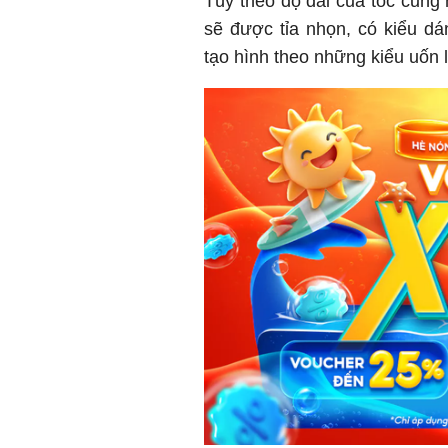
Tùy theo độ dài của tóc cũng
sẽ được tỉa nhọn, có kiểu d
tạo hình theo những kiểu uốn 