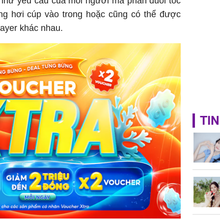
 như yêu cầu của mỗi người mà phần đuôi tóc
áng hơi cúp vào trong hoặc cũng có thể được
layer khác nhau.
TIN