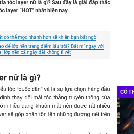
ỉa tóc layer nữ là gì? Sau đây là giải đáp thắc
óc layer “HOT” nhất hiện nay.
mặt có thể mọc nhanh hơn sẽ khiến bạn bất ngờ
o để lớp nền trang điểm lâu trôi? Bật mí ngay với
 lớp nền cả ngày dài không tì vết
yer nữ là gì?
ểu tóc “quốc dân” và là sự lựa chọn hàng đầu
CÓ T
ịnh thay đổi mái tóc thẳng truyền thống của
với nhiều dạng khuôn mặt nên được rất nhiều
yer sẽ góp phần tôn lên những đường nét trên