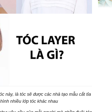
Giá trị s
cách sử
của loại
Chân du
viên Hoa
ứng ngượ
nghèo
c này, là tóc sẽ được các nhà tạo mẫu cắt tỉa
o hình nhiều lớp tóc khác nhau