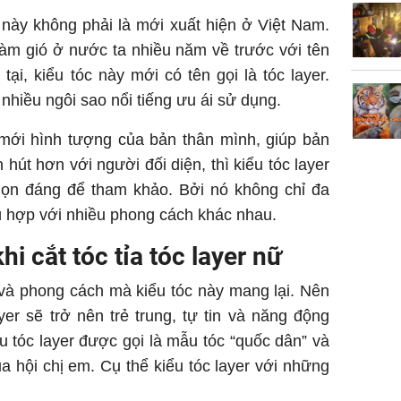
er này không phải là mới xuất hiện ở Việt Nam.
àm gió ở nước ta nhiều năm về trước với tên
tại, kiểu tóc này mới có tên gọi là tóc layer.
 nhiều ngôi sao nổi tiếng ưu ái sử dụng.
mới hình tượng của bản thân mình, giúp bản
hút hơn với người đối diện, thì kiểu tóc layer
họn đáng để tham khảo. Bởi nó không chỉ đa
 hợp với nhiều phong cách khác nhau.
i cắt tóc tỉa tóc layer nữ
và phong cách mà kiểu tóc này mang lại. Nên
er sẽ trở nên trẻ trung, tự tin và năng động
u tóc layer được gọi là mẫu tóc “quốc dân” và
a hội chị em. Cụ thể kiểu tóc layer với những