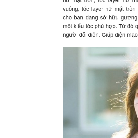
nữ mặt tròn, tóc layer nữ mặ
vuông, tóc layer nữ mặt tròn 
cho bạn đang sở hữu gương 
một kiểu tóc phù hợp. Từ đó q
người đối diện. Giúp diện mạo