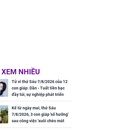
 XEM NHIỀU
Tử vi thứ Sáu 7/8/2026 của 12
con giáp: Dần - Tuất tiền bạc
đầy túi, sự nghiệp phát triển
hưng thịnh, Mão - Thân tài lộc
ảm đạm, mọi sự khó thành công
Kể từ ngày mai, thứ Sáu
mỹ mãn
7/8/2026, 3 con giáp 'số hưởng'
sau công việc 'xuôi chèo mát
mái', tiền tài 'thu về như nước',