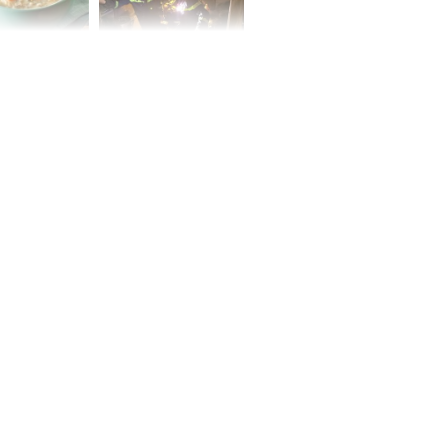
ức khỏe và
Cháy nhà 2 tầng ở
 dụng đúng
TPHCM, cha và con
 hạt bình dân
trai 12 tuổi tử vong
thương tâm
ng nam diễn
 ngữ gây phản
c khi than