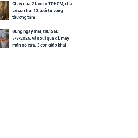
tình duyên viên mãn
Cháy nhà 2 tầng ở TPHCM, cha
và con trai 12 tuổi tử vong
thương tâm
Đúng ngày mai, thứ Sáu
7/8/2026, vận xui qua đi, may
mắn gõ cửa, 3 con giáp khai
thông vận mệnh, tiền nhiều vô
kể, phước lộc đầy nhà, trúng số
độc đắc