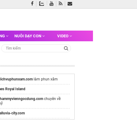
ỠNG
NUÔI DẠY CON
VIDEO
dichvuphunxam.com
làm phun xăm
es Royal Island
thammyvienngocdung.com
chuyên về
mỹ
/alluvia-city.com
e chính thức
Vinhomes Hải Vân Bay
Chủ