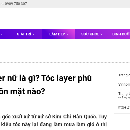
ine: 0909 750 307
G
GIẢI TRÍ
LÀM ĐẸP
SỨC KHỎE
DINH DƯ
er nữ là gì? Tóc layer phù
Trang
Vinhom
ôn mặt nào?
Trang
thẩm 
https:/
ồn gốc xuất xứ từ xứ sở Kim Chi Hàn Quốc. Tuy
Websit
Đầu Tư
kiểu tóc này lại đang làm mưa làm gió ở thị