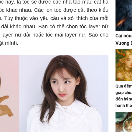
c này, là tóc sẽ được các nhà tạo mẫu cắt tỉa
 tóc khác nhau. Các lọn tóc được cắt theo kiểu
. Tùy thuộc vào yêu cầu và sở thích của mỗi
dài khác nhau. Bạn có thể chọn tóc layer nữ
c layer nữ dài hoặc tóc mái layer nữ. Sao cho
Cái bón
ặt mình.
Vương D
Qua đêm 
giáp chu
đón hỷ sự
hanh thô
hóa Rồn
gom hết
nhà