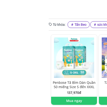
Từ khóa:
Tấn Beo
sức kh
Penbose Tã Bỉm Dán Quần
T
50 miếng Size S đến XXXL
137,970đ
Mua ngay