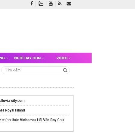
ỠNG
NUÔI DẠY CON
VIDEO
/alluvia-city.com
es Royal Island
e chính thức
Vinhomes Hải Vân Bay
Chủ