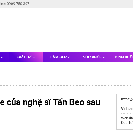
line: 0909 750 307
G
GIẢI TRÍ
LÀM ĐẸP
SỨC KHỎE
DINH DƯ
e của nghệ sĩ Tấn Beo sau
https:/
Vinhom
Websit
Đầu Tư