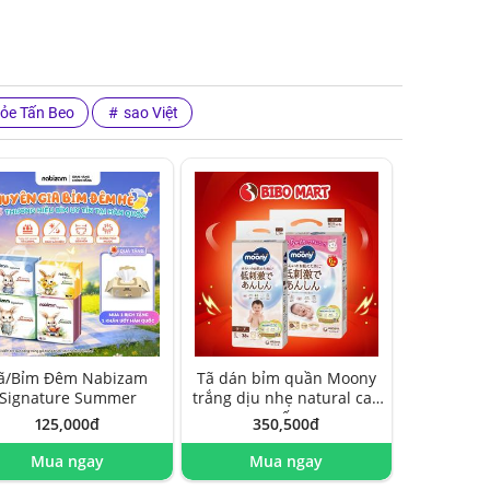
ỏe Tấn Beo
sao Việt
ã/Bỉm Đêm Nabizam
Tã dán bỉm quần Moony
Signature Summer
trắng dịu nhẹ natural cao
cấp
125,000đ
350,500đ
Mua ngay
Mua ngay