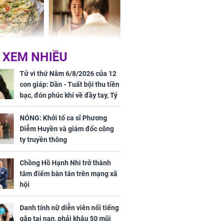
chất đầy kho
ờ loại rau chỉ
Vừa ly hôn, vợ cũ sinh
 XEM NHIỀU
 ở chợ lại có
đứa con giống mình
ng dụng tốt
như đúc nhưng bí mật
Tử vi thứ Năm 6/8/2026 của 12
khỏe
phía sau gây sốc
con giáp: Dần - Tuất bội thu tiền
bạc, đón phúc khí về đầy tay, Tý
- Mão công việc khó khăn, tiền
bạc đội nón ra đi
NÓNG: Khởi tố ca sĩ Phương
Diễm Huyền và giám đốc công
ty truyền thông
Chồng Hồ Hạnh Nhi trở thành
ứ Sáu
tâm điểm bàn tán trên mạng xã
 của 12 con
hội
 - Tuất tiền
túi, sự nghiệp
Danh tính nữ diễn viên nổi tiếng
ển hưng thịnh,
gặp tai nạn, phải khâu 50 mũi