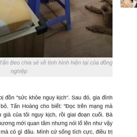
Mão - Th
đạm, mọi
công mỹ
ấn Beo chia sẻ về tình hình hiện tại của đồng
nghiệp
ị đồn "sức khỏe nguy kịch". Sau đó, gia đình
c bỏ. Tấn Hoàng cho biết: "Đọc trên mạng mà
 già của tôi nguy kịch, rồi giai đoạn cuối. Bà
thương mới quan tâm nhưng nói lố lên như vậy
 mà có gì đâu. Mình cứ sống tích cực, điều trị