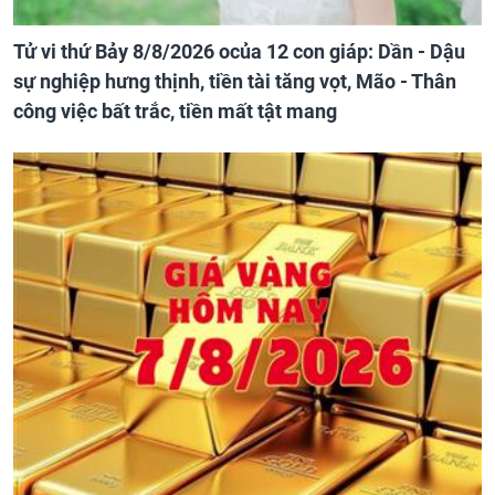
Tử vi thứ Bảy 8/8/2026 ocủa 12 con giáp: Dần - Dậu
sự nghiệp hưng thịnh, tiền tài tăng vọt, Mão - Thân
công việc bất trắc, tiền mất tật mang