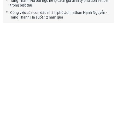
Tăng Thanh Hà bất ngờ hé lộ cách gia đình tỷ phú đón Tết bên
trong biệt thự
Công việc của con dâu nhà tỉ phú Johnathan Hạnh Nguyễn -
Tăng Thanh Hà suốt 12 năm qua