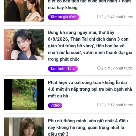
biết có nên tiếp tục cuộc hôn nhân 7 năm
nữa hay không
2 giờ 42 phút trước
Tâm sự gia đình
Đúng 6h sáng ngày mai, thứ Bảy
8/8/2026, Thần Tài chỉ đích danh 3 con
giáp 'rơi trúng hố vàng', tiền bạc ùa về
nhà 'như lũ cuốn', vươn mình thành đại gia
trong phút chốc
2 giờ 57 phút trước
Tâm linh - Tử vi
Phát hiện và bắt sống trăn khổng lồ dài
4,8 mét ẩn nấp trong bụi tre bên cạnh nhà
một cụ bà
3 giờ 12 phút trước
Video
Phụ nữ thông minh luôn giữ chặt 4 điều
này không hé răng, quan trọng nhất là
điều thứ 3