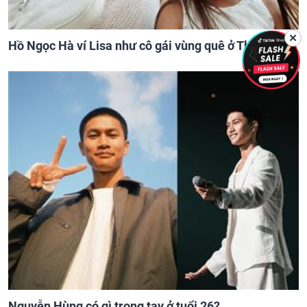
✕
Hồ Ngọc Hà ví Lisa như cô gái vùng quê ở Thụy Điển
Nguyễn Hùng có gì trong tay ở tuổi 26?