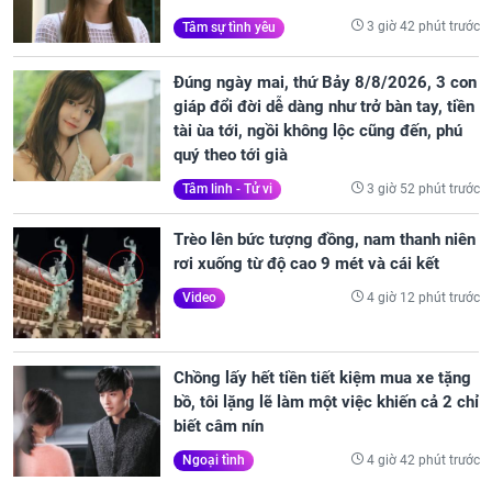
3 giờ 42 phút trước
Tâm sự tình yêu
Đúng ngày mai, thứ Bảy 8/8/2026, 3 con
giáp đổi đời dễ dàng như trở bàn tay, tiền
tài ùa tới, ngồi không lộc cũng đến, phú
quý theo tới già
3 giờ 52 phút trước
Tâm linh - Tử vi
Trèo lên bức tượng đồng, nam thanh niên
rơi xuống từ độ cao 9 mét và cái kết
4 giờ 12 phút trước
Video
Chồng lấy hết tiền tiết kiệm mua xe tặng
bồ, tôi lặng lẽ làm một việc khiến cả 2 chỉ
biết câm nín
4 giờ 42 phút trước
Ngoại tình