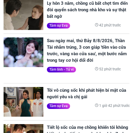
Ly hôn 3 năm, chồng cũ bất chợt tìm đến
đòi quyển sách trong nhà kho và sự thật
bất ngờ
42 phút trước
Tâm sự Eva
Sau ngày mai, thứ Bảy 8/8/2026, Thần
Tài nhắm trúng, 3 con giáp 'tiền vào cửa
trước, vàng vào cửa sau', một bước nắm
trong tay cơ hội đổi đời
52 phút trước
Tâm linh - Tử vi
Tôi vô cùng sốc khi phát hiện bí mật của
người yêu và chị gái
1 giờ 42 phút trước
Tâm sự Eva
Tiết lộ sốc của mẹ chồng khiến tôi không