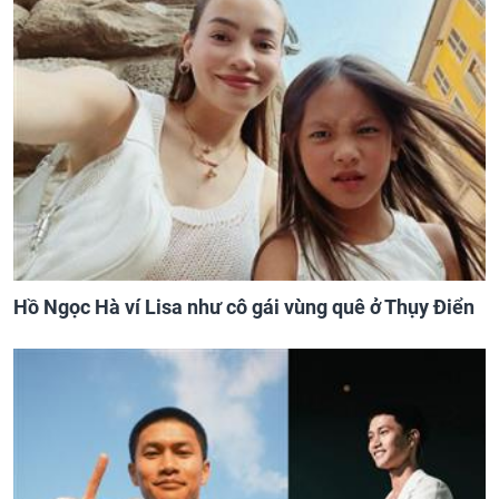
Hồ Ngọc Hà ví Lisa như cô gái vùng quê ở Thụy Điển