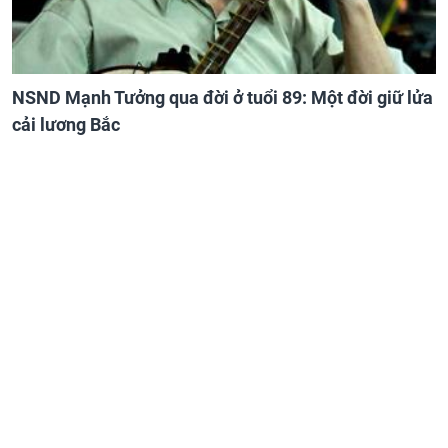
NSND Mạnh Tưởng qua đời ở tuổi 89: Một đời giữ lửa
cải lương Bắc