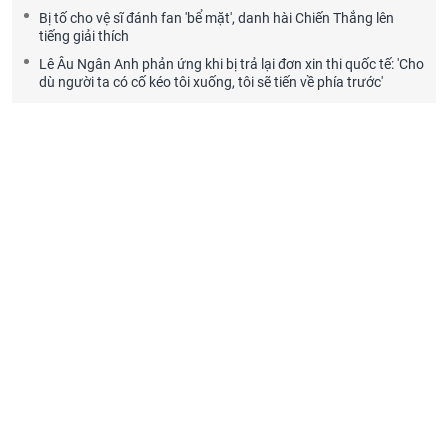
Bị tố cho vệ sĩ đánh fan 'bể mặt', danh hài Chiến Thắng lên
tiếng giải thích
Lê Âu Ngân Anh phản ứng khi bị trả lại đơn xin thi quốc tế: 'Cho
dù người ta có cố kéo tôi xuống, tôi sẽ tiến về phía trước'