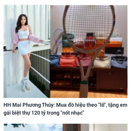
HH Mai Phương Thúy: Mua đồ hiệu theo "lô", tặng em
gái biệt thự 120 tỷ trong "nốt nhạc"