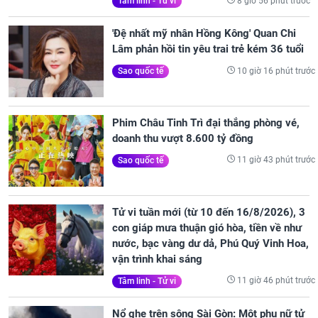
8 giờ 56 phút trước
Tâm linh - Tử vi
'Đệ nhất mỹ nhân Hồng Kông' Quan Chi
Lâm phản hồi tin yêu trai trẻ kém 36 tuổi
10 giờ 16 phút trước
Sao quốc tế
Phim Châu Tinh Trì đại thắng phòng vé,
doanh thu vượt 8.600 tỷ đồng
11 giờ 43 phút trước
Sao quốc tế
Tử vi tuần mới (từ 10 đến 16/8/2026), 3
con giáp mưa thuận gió hòa, tiền về như
nước, bạc vàng dư dả, Phú Quý Vinh Hoa,
vận trình khai sáng
11 giờ 46 phút trước
Tâm linh - Tử vi
Nổ ghe trên sông Sài Gòn: Một phụ nữ tử