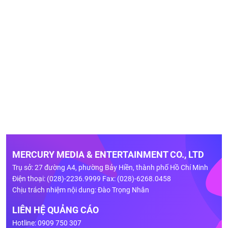
MERCURY MEDIA & ENTERTAINMENT CO., LTD
Trụ sở: 27 đường A4, phường Bảy Hiền, thành phố Hồ Chí Minh
Điện thoại: (028)-2236.9999 Fax: (028)-6268.0458
Chịu trách nhiệm nội dung: Đào Trọng Nhân
LIÊN HỆ QUẢNG CÁO
Hotline: 0909 750 307