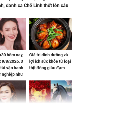
nh, danh ca Chế Linh thốt lên câu
h30 hôm nay,
Giá trị dinh dưỡng và
 9/8/2026, 3
lợi ích sức khỏe từ loại
 tài vận hanh
thịt đồng giàu đạm
ự nghiệp như
hóa Rồng', vét
á trong thiên
 mỹ nhân Hồng
Tử vi tuần mới (từ 10
uan Chi Lâm
đến 16/8/2026), 3 con
tin yêu trai
giáp mưa thuận gió