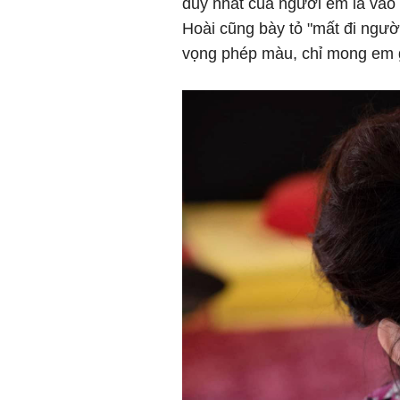
duy nhất của người em là vào
Hoài cũng bày tỏ "mất đi ngườ
vọng phép màu, chỉ mong em gá