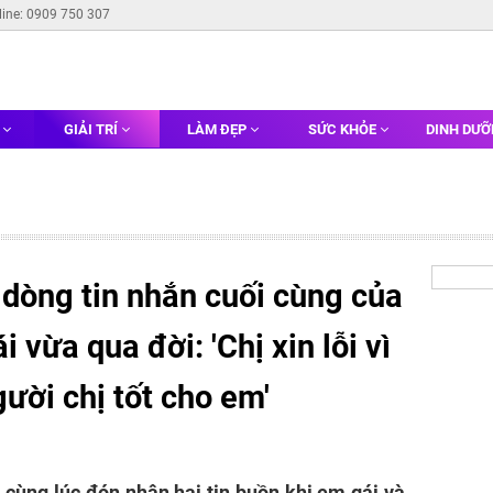
line: 0909 750 307
G
GIẢI TRÍ
LÀM ĐẸP
SỨC KHỎE
DINH DƯ
dòng tin nhắn cuối cùng của
 vừa qua đời: 'Chị xin lỗi vì
ười chị tốt cho em'
cùng lúc đón nhận hai tin buồn khi em gái và