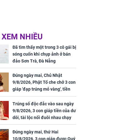
 XEM NHIỀU
Đã tìm thấy một trong 3 cô gái bị
sóng cuốn khi chụp ảnh ở bán
đảo Sơn Trà, Đà Nẵng
Đúng ngày mai, Chủ Nhật
9/8/2026, Phật Tổ che chở 3 con
giáp 'đạp trúng mỏ vàng', tiền
bạc nhiều như lá sung, sự
nghiệp vượng phát
Trúng số độc đắc vào sau ngày
9/8/2026, 3 con giáp tiền của dư
dôi, tài lộc nối đuôi nhau chạy
vào nhà, sự nghiệp phất lên
trông thấy
Đúng ngày mai, thứ Hai
10/8/2026, 3 con giáp được Quý