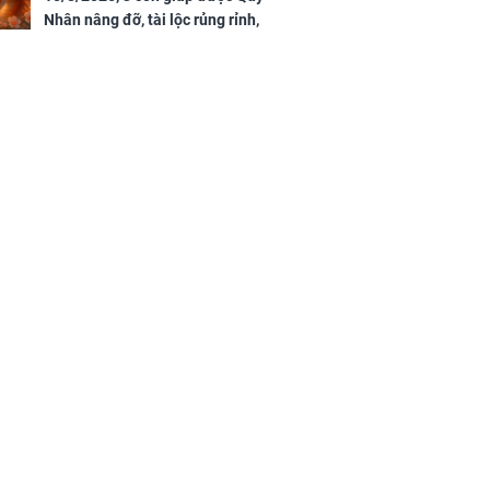
Nhân nâng đỡ, tài lộc rủng rỉnh,
yên tâm hưởng vinh hoa Phú
Quý