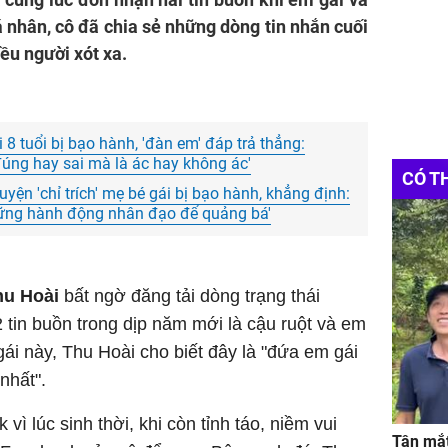
á nhân, cô đã chia sẻ những dòng tin nhắn cuối
ều người xót xa.
 8 tuổi bị bạo hành, 'đàn em' đáp trả thẳng:
đúng hay sai mà là ác hay không ác'
CÓ T
yện 'chỉ trích' mẹ bé gái bị bạo hành, khẳng định:
ững hành động nhân đạo để quảng bá'
hu Hoài
bất ngờ đăng tải dòng trạng thái
 tin buồn trong dịp năm mới là cậu ruột và em
gái này, Thu Hoài cho biết đây là "đứa em gái
nhất".
vì lúc sinh thời, khi còn tỉnh táo, niềm vui
Tận mắt