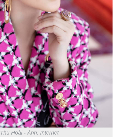
trẻ kém 
Phim Châ
đại thắn
doanh th
tỷ đồng
Thu Hoài - Ảnh: Internet