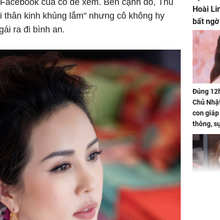
 Facebook của cô để xem. Bên cạnh đó, Thu
Hoài Li
i thân kinh khủng lắm" nhưng cô không hy
bất ngờ
i ra đi bình an.
Đúng 12
Chủ Nhật
con giáp
thông, s
'cá chép 
cạn lộc l
hạ
'Đệ nhất
Kông' Q
phản hồi 