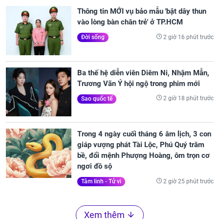
Thông tin MỚI vụ bảo mẫu 'bật dây thun
vào lòng bàn chân trẻ' ở TP.HCM
2 giờ 16 phút trước
Đời sống
Ba thế hệ diễn viên Diêm Ni, Nhậm Mẫn,
Trương Vãn Ý hội ngộ trong phim mới
2 giờ 18 phút trước
Sao quốc tế
Trong 4 ngày cuối tháng 6 âm lịch, 3 con
giáp vượng phát Tài Lộc, Phú Quý trăm
bề, đổi mệnh Phượng Hoàng, ôm trọn cơ
ngơi đồ sộ
2 giờ 25 phút trước
Tâm linh - Tử vi
Xem thêm