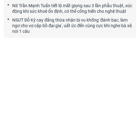
NS Trần Mạnh Tuấn tiết lộ mất giọng sau 3 lần phẫu thuật, xúc
động khi sức khoẻ ổn định, có thể cống hiến cho nghệ thuật
NSƯT Đỗ Kỷ cay đắng thừa nhận bị vu khống 'đánh bạc, làm
ngơ cho vợ cặp bồ đại gia', uất ức đến cùng cực khi nghe bà xã
nói 1 câu