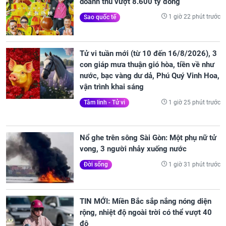
doanh thu vượt 8.600 tỷ đồng
1 giờ 22 phút trước
Sao quốc tế
Tử vi tuần mới (từ 10 đến 16/8/2026), 3
con giáp mưa thuận gió hòa, tiền về như
nước, bạc vàng dư dả, Phú Quý Vinh Hoa,
vận trình khai sáng
1 giờ 25 phút trước
Tâm linh - Tử vi
Nổ ghe trên sông Sài Gòn: Một phụ nữ tử
vong, 3 người nhảy xuống nước
1 giờ 31 phút trước
Đời sống
TIN MỚI: Miền Bắc sắp nắng nóng diện
rộng, nhiệt độ ngoài trời có thể vượt 40
độ