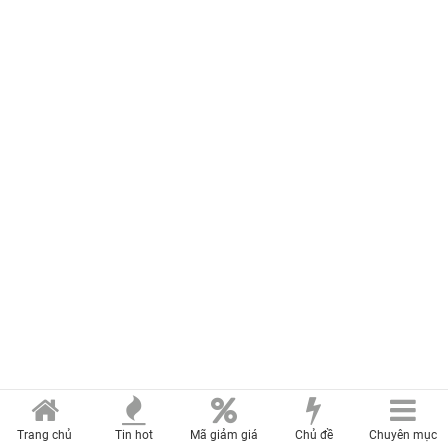
Trang chủ
Tin hot
Mã giảm giá
Chủ đề
Chuyên mục