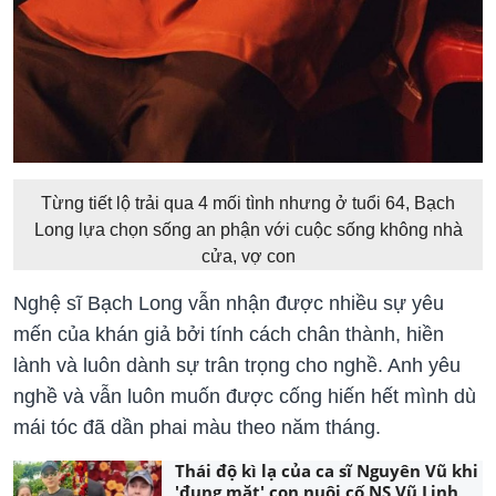
Từng tiết lộ trải qua 4 mối tình nhưng ở tuổi 64, Bạch
Long lựa chọn sống an phận với cuộc sống không nhà
cửa, vợ con
Nghệ sĩ Bạch Long vẫn nhận được nhiều sự yêu
mến của khán giả bởi tính cách chân thành, hiền
lành và luôn dành sự trân trọng cho nghề. Anh yêu
nghề và vẫn luôn muốn được cống hiến hết mình dù
mái tóc đã dần phai màu theo năm tháng.
Thái độ kì lạ của ca sĩ Nguyên Vũ khi
'đụng mặt' con nuôi cố NS Vũ Linh