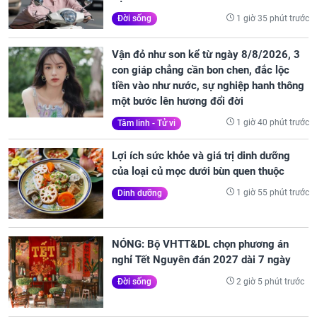
1 giờ 35 phút trước
Đời sống
Vận đỏ như son kể từ ngày 8/8/2026, 3
con giáp chẳng cần bon chen, đắc lộc
tiền vào như nước, sự nghiệp hanh thông
một bước lên hương đổi đời
1 giờ 40 phút trước
Tâm linh - Tử vi
Lợi ích sức khỏe và giá trị dinh dưỡng
của loại củ mọc dưới bùn quen thuộc
1 giờ 55 phút trước
Dinh dưỡng
NÓNG: Bộ VHTT&DL chọn phương án
nghỉ Tết Nguyên đán 2027 dài 7 ngày
2 giờ 5 phút trước
Đời sống