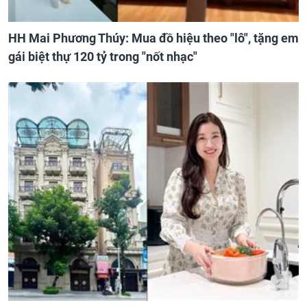
HH Mai Phương Thúy: Mua đồ hiệu theo "lô", tặng em
gái biệt thự 120 tỷ trong "nốt nhạc"