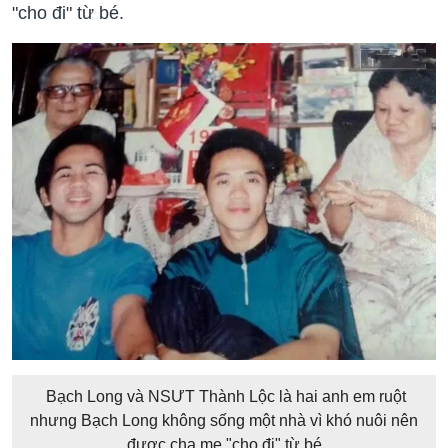
"cho đi" từ bé.
Bạch Long và NSƯT Thành Lộc là hai anh em ruột
nhưng Bạch Long không sống một nhà vì khó nuôi nên
được cha mẹ "cho đi" từ bé