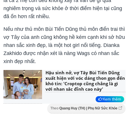
là cả 2 mẹ con đều không xảy ra vấn đề gì quá
nghiêm trọng và sức khỏe ở thời điểm hiện tại cũng
đã ổn hơn rất nhiều.
Nếu như thủ môn Bùi Tiến Dũng thủ môn điển trai thì
vợ Tây của anh cũng không hề kém cạnh khi sở hữu
nhan sắc xinh đẹp, là một hot girl nổi tiếng. Dianka
Zakhido được nhận xét là nàng Wags có nhan sắc
xinh đẹp nhất.
Hậu sinh nở, vợ Tây Bùi Tiến Dũng
xuất hiện với vóc dáng thon gọn đến
khó tin: 'Croptop cũng chẳng là gì
với nhan sắc đỉnh cao này'
Xem thêm
Theo
Quang Huy (TH) | Phụ Nữ Sức Khỏe