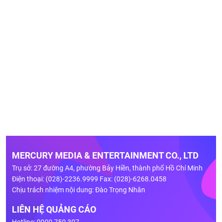
MERCURY MEDIA & ENTERTAINMENT CO., LTD
Trụ sở: 27 đường A4, phường Bảy Hiền, thành phố Hồ Chí Minh
Điện thoại: (028)-2236.9999 Fax: (028)-6268.0458
Chịu trách nhiệm nội dung: Đào Trọng Nhân
LIÊN HỆ QUẢNG CÁO
Hotline: 0909 750 307