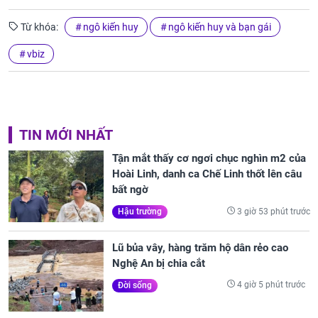
Từ khóa:
ngô kiến huy
ngô kiến huy và bạn gái
vbiz
TIN MỚI NHẤT
Tận mắt thấy cơ ngơi chục nghìn m2 của
Hoài Linh, danh ca Chế Linh thốt lên câu
bất ngờ
3 giờ 53 phút trước
Hậu trường
Lũ bủa vây, hàng trăm hộ dân rẻo cao
Nghệ An bị chia cắt
4 giờ 5 phút trước
Đời sống