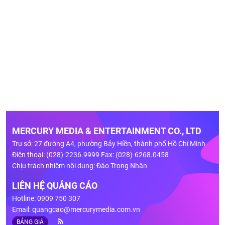
MERCURY MEDIA & ENTERTAINMENT CO., LTD
Trụ sở: 27 đường A4, phường Bảy Hiền, thành phố Hồ Chí Minh
Điện thoại: (028)-2236.9999 Fax: (028)-6268.0458
Chịu trách nhiệm nội dung: Đào Trọng Nhân
LIÊN HỆ QUẢNG CÁO
Hotline: 0909 750 307
Email:
quangcao@mercurymedia.com.vn
BẢNG GIÁ