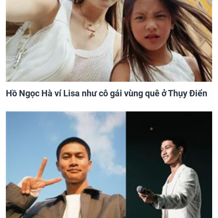
Hồ Ngọc Hà ví Lisa như cô gái vùng quê ở Thụy Điển