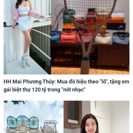
HH Mai Phương Thúy: Mua đồ hiệu theo "lô", tặng em
gái biệt thự 120 tỷ trong "nốt nhạc"