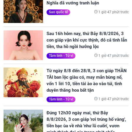
Nghĩa đã vướng tranh luận
1 giờ 47 phút trước
Sao quốc tế
Sau 16h hôm nay, thứ Bảy 8/8/2026, 3
con giáp vận khí cực thịnh, đỏ cả tình lẫn
tiền, tha hồ ngồi hưởng lộc
1 giờ 47 phút trước
Tâm linh - Tử vi
Từ ngày 8/8 đến 28/8, 3 con giáp THẦN
TÀI ban lộc giàu có, may mắn bùng nổ,
vốn 1 lời 10, tiền tài ào ào vào túi, tình
duyên thăng hoa bất tận
1 giờ 47 phút trước
Tâm linh - Tử vi
Đúng 12h30 ngày mai, thứ Bảy
8/8/2026, 3 con giáp 'rơi trúng hố vàng',
tiền bạc ùa về nhà 'như lũ cuốn', vươn