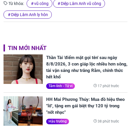
Từ khóa:
vũ công
Diệp Lâm Anh vũ công
Diệp Lâm Anh ly hôn
TIN MỚI NHẤT
Thần Tài 'điểm mặt gọi tên' sau ngày
8/8/2026, 3 con giáp lộc nhiều hơn sông,
tài vận sáng như trăng Rằm, chính thức
hết khổ
17 phút trước
Tâm linh - Tử vi
HH Mai Phương Thúy: Mua đồ hiệu theo
"lô", tặng em gái biệt thự 120 tỷ trong
"nốt nhạc"
38 phút trước
Hậu trường