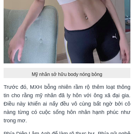
Mỹ nhân sở hữu body nóng bỏng
Trước đó, MXH bỗng nhiên rầm rộ thêm loạt thông
tin cho rằng mỹ nhân đã ly hôn với ông xã đại gia.
Điều này khiến ai nấy đều vô cùng bất ngờ bởi cô
nàng từng có cuộc sống hôn nhân hạnh phúc như
trong mơ.
Phía Diệp Lâm Anh để làm rõ thực hư. Phía nữ nghệ