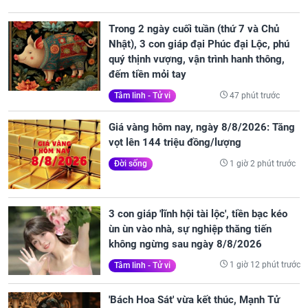
Trong 2 ngày cuối tuần (thứ 7 và Chủ
Nhật), 3 con giáp đại Phúc đại Lộc, phú
quý thịnh vượng, vận trình hanh thông,
đếm tiền mỏi tay
47 phút trước
Tâm linh - Tử vi
Giá vàng hôm nay, ngày 8/8/2026: Tăng
vọt lên 144 triệu đồng/lượng
1 giờ 2 phút trước
Đời sống
3 con giáp 'lĩnh hội tài lộc', tiền bạc kéo
ùn ùn vào nhà, sự nghiệp thăng tiến
không ngừng sau ngày 8/8/2026
1 giờ 12 phút trước
Tâm linh - Tử vi
'Bách Hoa Sát' vừa kết thúc, Mạnh Tử