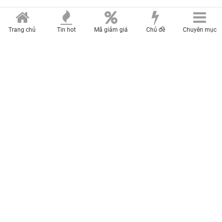
Trang chủ
Tin hot
Mã giảm giá
Chủ đề
Chuyên mục
HH Mai Phương Thúy: Mua đồ hiệu theo "lô", tặng em
gái biệt thự 120 tỷ trong "nốt nhạc"