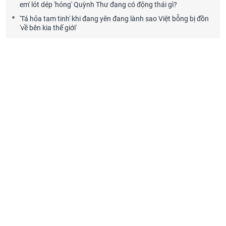
em' lót dép 'hóng' Quỳnh Thư đang có động thái gì?
'Tá hỏa tam tinh' khi đang yên đang lành sao Việt bỗng bị đồn
'về bên kia thế giới'