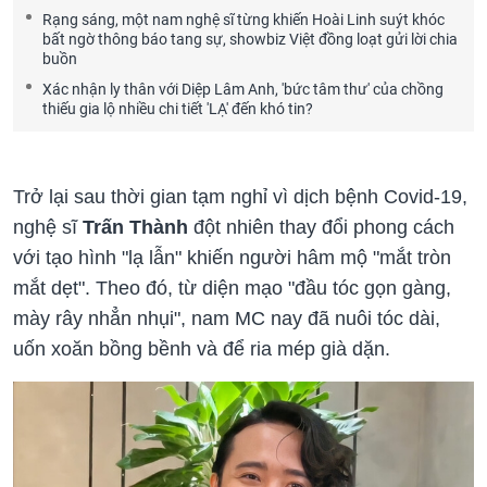
Rạng sáng, một nam nghệ sĩ từng khiến Hoài Linh suýt khóc
bất ngờ thông báo tang sự, showbiz Việt đồng loạt gửi lời chia
buồn
Xác nhận ly thân với Diệp Lâm Anh, 'bức tâm thư' của chồng
thiếu gia lộ nhiều chi tiết 'LẠ' đến khó tin?
Trở lại sau thời gian tạm nghỉ vì dịch bệnh Covid-19,
nghệ sĩ
Trấn Thành
đột nhiên thay đổi phong cách
với tạo hình "lạ lẫn" khiến người hâm mộ "mắt tròn
mắt dẹt". Theo đó, từ diện mạo "đầu tóc gọn gàng,
mày rây nhẳn nhụi", nam MC nay đã nuôi tóc dài,
uốn xoăn bồng bềnh và để ria mép già dặn.