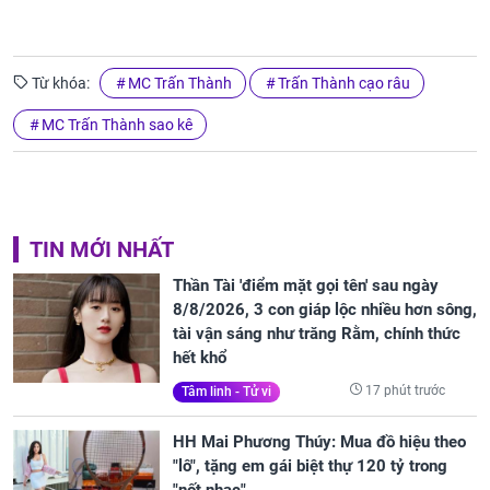
Từ khóa:
MC Trấn Thành
Trấn Thành cạo râu
MC Trấn Thành sao kê
TIN MỚI NHẤT
Thần Tài 'điểm mặt gọi tên' sau ngày
8/8/2026, 3 con giáp lộc nhiều hơn sông,
tài vận sáng như trăng Rằm, chính thức
hết khổ
17 phút trước
Tâm linh - Tử vi
HH Mai Phương Thúy: Mua đồ hiệu theo
"lô", tặng em gái biệt thự 120 tỷ trong
"nốt nhạc"