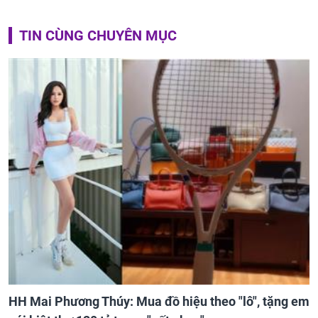
TIN CÙNG CHUYÊN MỤC
HH Mai Phương Thúy: Mua đồ hiệu theo "lô", tặng em