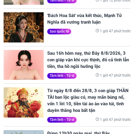
1 giờ 12 phút trước
Tâm linh - Tử vi
'Bách Hoa Sát' vừa kết thúc, Mạnh Tử
Nghĩa đã vướng tranh luận
1 giờ 47 phút trước
Sao quốc tế
Sau 16h hôm nay, thứ Bảy 8/8/2026, 3
con giáp vận khí cực thịnh, đỏ cả tình lẫn
tiền, tha hồ ngồi hưởng lộc
1 giờ 47 phút trước
Tâm linh - Tử vi
Từ ngày 8/8 đến 28/8, 3 con giáp THẦN
TÀI ban lộc giàu có, may mắn bùng nổ,
vốn 1 lời 10, tiền tài ào ào vào túi, tình
duyên thăng hoa bất tận
1 giờ 47 phút trước
Tâm linh - Tử vi
Đúng 12h30 ngày mai, thứ Bảy