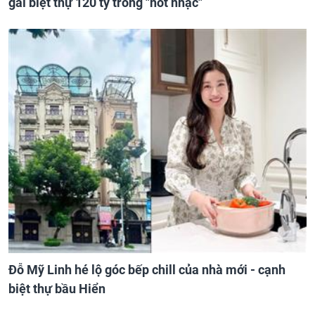
gái biệt thự 120 tỷ trong "nốt nhạc"
Đỗ Mỹ Linh hé lộ góc bếp chill của nhà mới - cạnh
biệt thự bầu Hiển