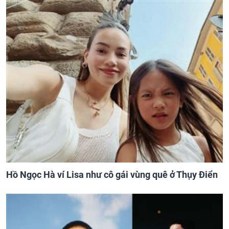
Hồ Ngọc Hà ví Lisa như cô gái vùng quê ở Thụy Điển