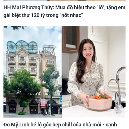
HH Mai Phương Thúy: Mua đồ hiệu theo "lô", tặng em
gái biệt thự 120 tỷ trong "nốt nhạc"
Đỗ Mỹ Linh hé lộ góc bếp chill của nhà mới - cạnh