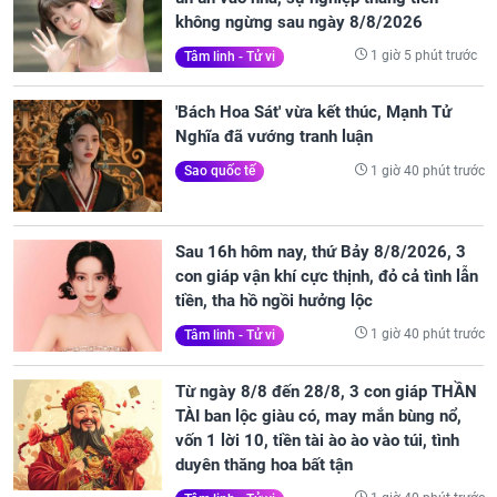
không ngừng sau ngày 8/8/2026
1 giờ 5 phút trước
Tâm linh - Tử vi
'Bách Hoa Sát' vừa kết thúc, Mạnh Tử
Nghĩa đã vướng tranh luận
1 giờ 40 phút trước
Sao quốc tế
Sau 16h hôm nay, thứ Bảy 8/8/2026, 3
con giáp vận khí cực thịnh, đỏ cả tình lẫn
tiền, tha hồ ngồi hưởng lộc
1 giờ 40 phút trước
Tâm linh - Tử vi
Từ ngày 8/8 đến 28/8, 3 con giáp THẦN
TÀI ban lộc giàu có, may mắn bùng nổ,
vốn 1 lời 10, tiền tài ào ào vào túi, tình
duyên thăng hoa bất tận