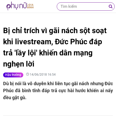
Bị chỉ trích vì gãi nách sột soạt
khi livestream, Đức Phúc đáp
trả 'lầy lội' khiến dân mạng
nghẹn lời
14/06/2018 16:54
Hậu trường
Dù bị nói là vô duyên khi liên tục gãi nách nhưng Đức
Phúc đã bình tĩnh đáp trả cực hài hước khiến ai nấy
đều gật gù.