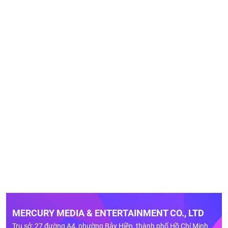
MERCURY MEDIA & ENTERTAINMENT CO., LTD
Trụ sở: 27 đường A4, phường Bảy Hiền, thành phố Hồ Chí Minh