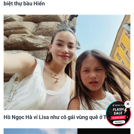
biệt thự bầu Hiển
✕
Hồ Ngọc Hà ví Lisa như cô gái vùng quê ở Thụy Điển