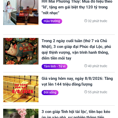
HH Mai Phương Thúy: Mua đồ hiệu theo
"lô", tặng em gái biệt thự 120 tỷ trong
"nốt nhạc"
32 phút trước
Hậu trường
Trong 2 ngày cuối tuần (thứ 7 và Chủ
Nhật), 3 con giáp đại Phúc đại Lộc, phú
quý thịnh vượng, vận trình hanh thông,
đếm tiền mỏi tay
40 phút trước
Tâm linh - Tử vi
Giá vàng hôm nay, ngày 8/8/2026: Tăng
vọt lên 144 triệu đồng/lượng
55 phút trước
Đời sống
3 con giáp 'lĩnh hội tài lộc', tiền bạc kéo
ùn ùn vào nhà, sự nghiệp thăng tiến