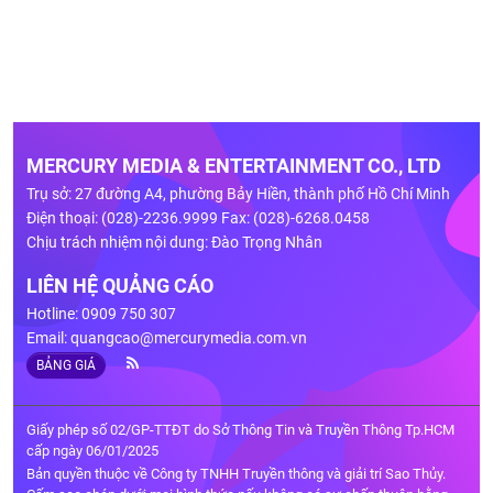
MERCURY MEDIA & ENTERTAINMENT CO., LTD
Trụ sở: 27 đường A4, phường Bảy Hiền, thành phố Hồ Chí Minh
Điện thoại: (028)-2236.9999 Fax: (028)-6268.0458
Chịu trách nhiệm nội dung: Đào Trọng Nhân
LIÊN HỆ QUẢNG CÁO
Hotline: 0909 750 307
Email:
quangcao@mercurymedia.com.vn
BẢNG GIÁ
Giấy phép số 02/GP-TTĐT do Sở Thông Tin và Truyền Thông Tp.HCM
cấp ngày 06/01/2025
Bản quyền thuộc về Công ty TNHH Truyền thông và giải trí Sao Thủy.