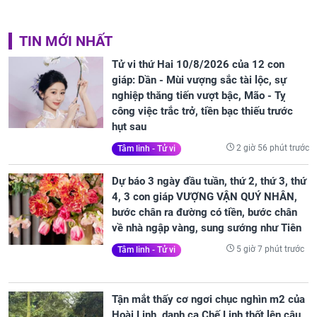
TIN MỚI NHẤT
Tử vi thứ Hai 10/8/2026 của 12 con
giáp: Dần - Mùi vượng sắc tài lộc, sự
nghiệp thăng tiến vượt bậc, Mão - Tỵ
công việc trắc trở, tiền bạc thiếu trước
hụt sau
2 giờ 56 phút trước
Tâm linh - Tử vi
Dự báo 3 ngày đầu tuần, thứ 2, thứ 3, thứ
4, 3 con giáp VƯỢNG VẬN QUÝ NHÂN,
bước chân ra đường có tiền, bước chân
về nhà ngập vàng, sung sướng như Tiên
5 giờ 7 phút trước
Tâm linh - Tử vi
Tận mắt thấy cơ ngơi chục nghìn m2 của
Hoài Linh, danh ca Chế Linh thốt lên câu