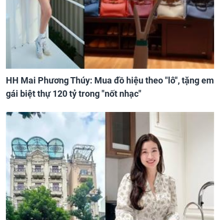
HH Mai Phương Thúy: Mua đồ hiệu theo "lô", tặng em
gái biệt thự 120 tỷ trong "nốt nhạc"