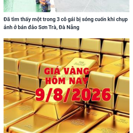
Đã tìm thấy một trong 3 cô gái bị sóng cuốn khi chụp
ảnh ở bán đảo Sơn Trà, Đà Nẵng