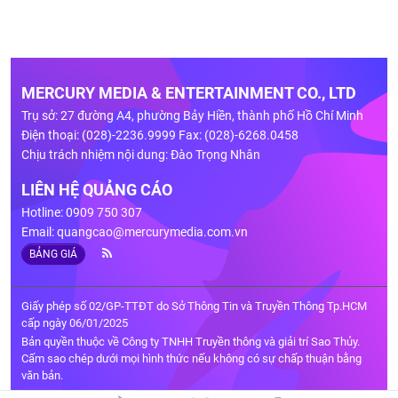
MERCURY MEDIA & ENTERTAINMENT CO., LTD
Trụ sở: 27 đường A4, phường Bảy Hiền, thành phố Hồ Chí Minh
Điện thoại: (028)-2236.9999 Fax: (028)-6268.0458
Chịu trách nhiệm nội dung: Đào Trọng Nhân
LIÊN HỆ QUẢNG CÁO
Hotline: 0909 750 307
Email:
quangcao@mercurymedia.com.vn
BẢNG GIÁ
Giấy phép số 02/GP-TTĐT do Sở Thông Tin và Truyền Thông Tp.HCM
cấp ngày 06/01/2025
Bản quyền thuộc về Công ty TNHH Truyền thông và giải trí Sao Thủy.
Cấm sao chép dưới mọi hình thức nếu không có sự chấp thuận bằng
văn bản.