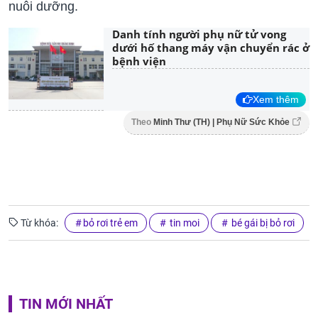
nuôi dưỡng.
Danh tính người phụ nữ tử vong
dưới hố thang máy vận chuyển rác ở
bệnh viện
Xem thêm
Theo
Minh Thư (TH) | Phụ Nữ Sức Khỏe
Từ khóa:
bỏ rơi trẻ em
tin moi
bé gái bị bỏ rơi
TIN MỚI NHẤT