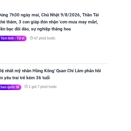
Đúng 7h30 ngày mai, Chủ Nhật 9/8/2026, Thần Tài
ghé thăm, 3 con giáp đón nhận 'cơn mưa may mắn',
iền bạc dồi dào, sự nghiệp thăng hoa
47 phút trước
Tâm linh - Tử vi
'Đệ nhất mỹ nhân Hồng Kông' Quan Chi Lâm phản hồi
in yêu trai trẻ kém 36 tuổi
2 giờ 7 phút trước
Sao quốc tế