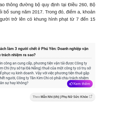
ao thông đường bộ quy định tại Điều 260, Bộ
ổi bổ sung năm 2017. Trong đó, điểm a, khoản
gười trở lên có khung hình phạt từ 7 đến 15
hách làm 3 người chết ở Phú Yên: Doanh nghiệp vận
u trách nhiệm ra sao?
in công an cung cấp, phương tiện vận tải được Công ty
 Chi (trụ sở tại Đà Nẵng) thuê của một công ty có trụ sở
 phục vụ kinh doanh. Vậy với việc phương tiện thuê gặp
hết người, Công ty Tân Kim Chi có phải chịu trách nhiệm
dân sự hay không?
Xem thêm
Theo
Mẫn Nhi (t/h) | Phụ Nữ Sức Khỏe