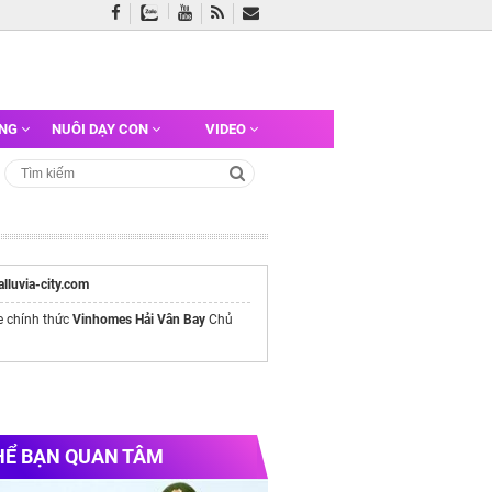
ỠNG
NUÔI DẠY CON
VIDEO
/alluvia-city.com
e chính thức
Vinhomes Hải Vân Bay
Chủ
HỂ BẠN QUAN TÂM