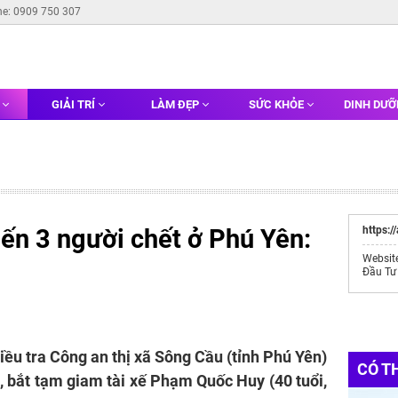
ne: 0909 750 307
G
GIẢI TRÍ
LÀM ĐẸP
SỨC KHỎE
DINH DƯ
iến 3 người chết ở Phú Yên:
https:/
Websit
Đầu Tư
iều tra Công an thị xã Sông Cầu (tỉnh Phú Yên)
CÓ T
n, bắt tạm giam tài xế Phạm Quốc Huy (40 tuổi,