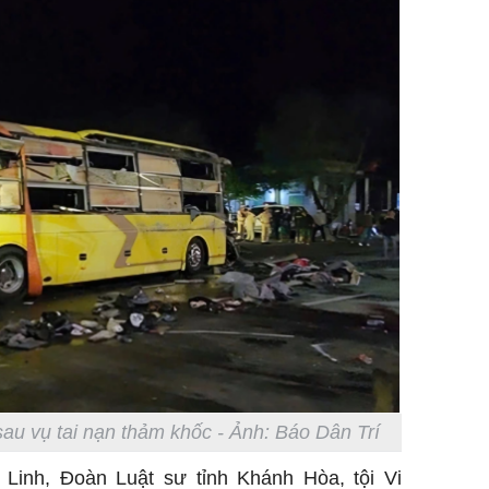
au vụ tai nạn thảm khốc - Ảnh: Báo Dân Trí
Linh, Đoàn Luật sư tỉnh Khánh Hòa, tội Vi