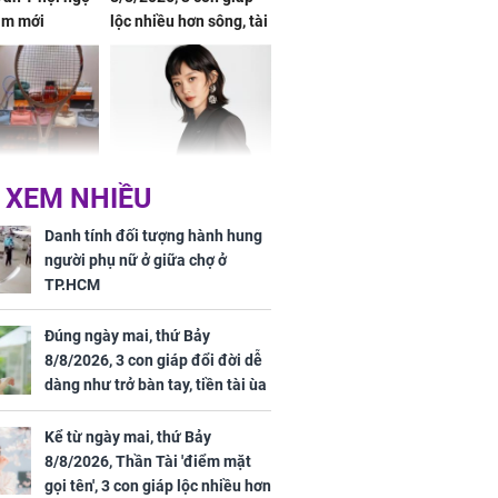
im mới
lộc nhiều hơn sông, tài
vận sáng như trăng
Rằm, chính thức hết
khổ
Phương Thúy:
Triệu Lệ Dĩnh liên tiếp
 XEM NHIỀU
ệu theo "lô",
được Kim Ưng ưu ái,
gái biệt thự
đãi ngộ đặc biệt gây
Danh tính đối tượng hành hung
ong "nốt nhạc"
chú ý
người phụ nữ ở giữa chợ ở
TP.HCM
Đúng ngày mai, thứ Bảy
8/8/2026, 3 con giáp đổi đời dễ
h đối tượng
dàng như trở bàn tay, tiền tài ùa
ng người phụ
tới, ngồi không lộc cũng đến,
a chợ ở
phú quý theo tới già
Kể từ ngày mai, thứ Bảy
8/8/2026, Thần Tài 'điểm mặt
gọi tên', 3 con giáp lộc nhiều hơn