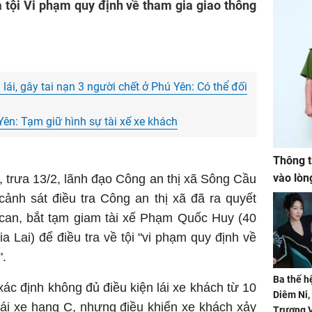
tra tội Vi phạm quy định về tham gia giao thông
lái, gây tai nạn 3 người chết ở Phú Yên: Có thể đối
Yên: Tạm giữ hình sự tài xế xe khách
Thông t
vào lòn
, trưa 13/2, lãnh đạo Công an thị xã Sông Cầu
ảnh sát điều tra Công an thị xã đã ra quyết
ị can, bắt tạm giam tài xế Phạm Quốc Huy (40
Gia Lai) để điều tra về tội "vi phạm quy định về
".
Ba thế h
c định không đủ điều kiện lái xe khách từ 10
Diêm Ni
 lái xe hạng C, nhưng điều khiển xe khách xảy
Trương V