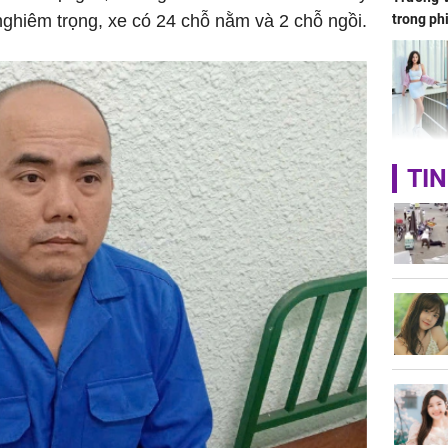
 nghiêm trọng, xe có 24 chỗ nằm và 2 chỗ ngồi.
trong ph
HH Mai 
TIN
Mua đồ hi
tặng em 
120 tỷ tr
Danh tín
hành hu
nữ ở giữ
TP.HCM