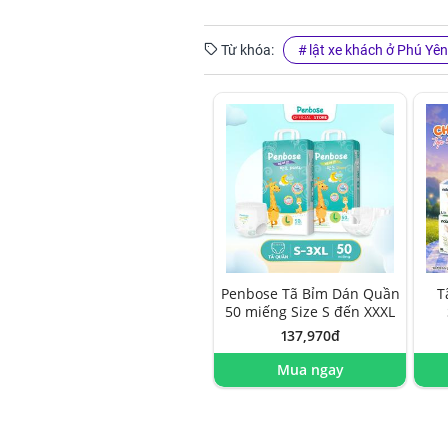
Từ khóa:
lật xe khách ở Phú Yên
Penbose Tã Bỉm Dán Quần
T
50 miếng Size S đến XXXL
137,970đ
Mua ngay