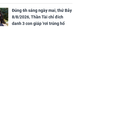
sông, tài vận sáng như trăng
Rằm, chính thức hết khổ
Đúng 6h sáng ngày mai, thứ Bảy
8/8/2026, Thần Tài chỉ đích
danh 3 con giáp 'rơi trúng hố
vàng', tiền bạc ùa về nhà 'như lũ
cuốn', vươn mình thành đại gia
trong phút chốc