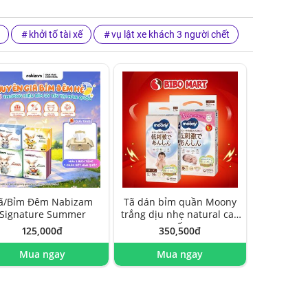
khởi tố tài xế
vụ lật xe khách 3 người chết
ã/Bỉm Đêm Nabizam
Tã dán bỉm quần Moony
Signature Summer
trắng dịu nhẹ natural cao
cấp
125,000đ
350,500đ
Mua ngay
Mua ngay