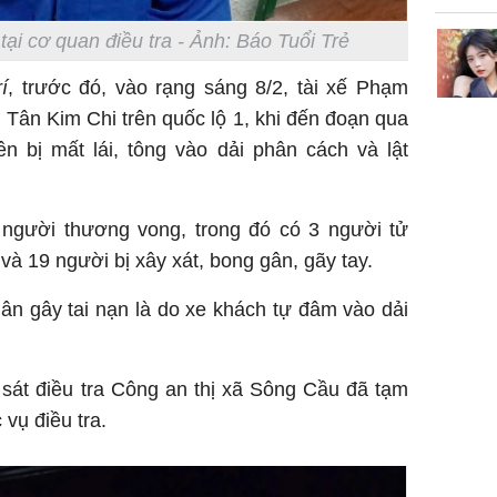
i cơ quan điều tra - Ảnh: Báo Tuổi Trẻ
í
, trước đó, vào rạng sáng 8/2, tài xế Phạm
Tân Kim Chi trên quốc lộ 1, khi đến đoạn qua
n bị mất lái, tông vào dải phân cách và lật
 người thương vong, trong đó có 3 người tử
và 19 người bị xây xát, bong gân, gãy tay.
n gây tai nạn là do xe khách tự đâm vào dải
sát điều tra Công an thị xã Sông Cầu đã tạm
 vụ điều tra.