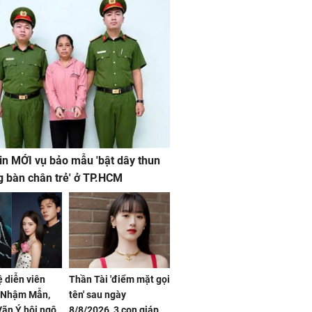
in MỚI vụ bảo mẫu 'bật dây thun
g bàn chân trẻ' ở TP.HCM
ệ diễn viên
Thần Tài 'điểm mặt gọi
, Nhậm Mẫn,
tên' sau ngày
ãn Ý hội ngộ
8/8/2026, 3 con giáp