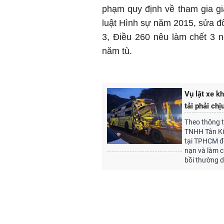
phạm quy định về tham gia gi
luật Hình sự năm 2015, sửa đ
3, Điều 260 nêu làm chết 3 n
năm tù.
Vụ lật xe k
tải phải chị
Theo thông t
TNHH Tân Kim
tại TPHCM để
nạn và làm c
bồi thường 