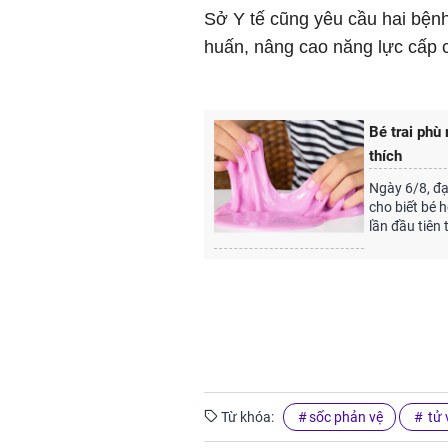
Sở Y tế cũng yêu cầu hai bệnh 
huấn, nâng cao năng lực cấp 
Bé trai phù
thích
Ngày 6/8, đạ
cho biết bé 
lần đầu tiên 
Từ khóa:
sốc phản vệ
tử 