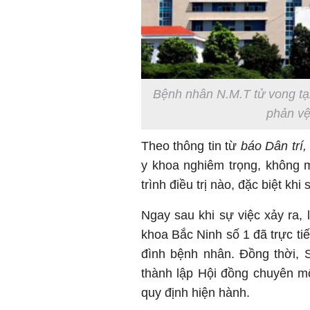
Bệnh nhân N.M.T tử vong tại
phản vệ
Theo thông tin từ
báo Dân trí,
y khoa nghiêm trọng, không 
trình điều trị nào, đặc biệt khi
Ngay sau khi sự việc xảy ra,
khoa Bắc Ninh số 1 đã trực ti
đình bệnh nhân. Đồng thời, 
thành lập Hội đồng chuyên m
quy định hiện hành.