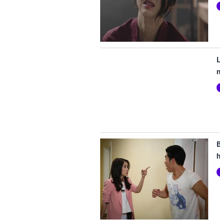
L
B
h