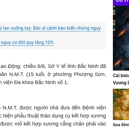
ai lan xuống tay: Bác sĩ cảnh báo biến chứng nguy
, nguy cơ đột quỵ tăng 10%
Lao Động,
chiều 6/8, Sở Y tế tỉnh Bắc Ninh đã
hân N.M.T. (15 tuổi, ở phường Phượng Sơn,
Cái bón
h viện Đa khoa Bắc Ninh số 1.
Vương D
h N.M.T. được người nhà đưa đến Bệnh viện
c hiện phẫu thuật tháo dụng cụ kết hợp xương
 được mổ kết hợp xương cẳng chân phải vào
Qua đêm 