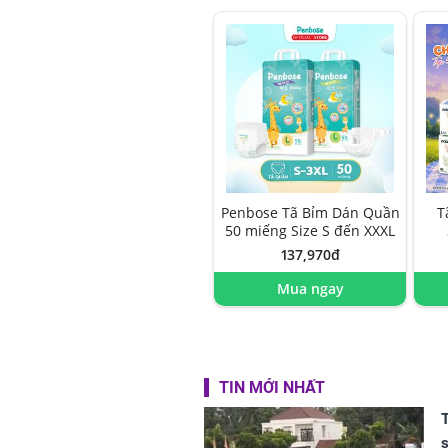
Penbose Tã Bỉm Dán Quần
T
50 miếng Size S đến XXXL
137,970đ
Mua ngay
TIN MỚI NHẤT
T
s