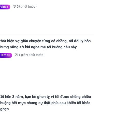
59 phút trước
Video
hát hiện vợ giấu chuyện từng có chồng, tôi đòi ly hôn
nhưng sững sờ khi nghe mẹ tôi buông câu này
1 giờ 9 phút trước
Tâm sự
ết hôn 3 năm, bạn bè ghen tỵ vì tôi được chồng chiều
huộng hết mực nhưng sự thật phía sau khiến tôi khóc
nghẹn