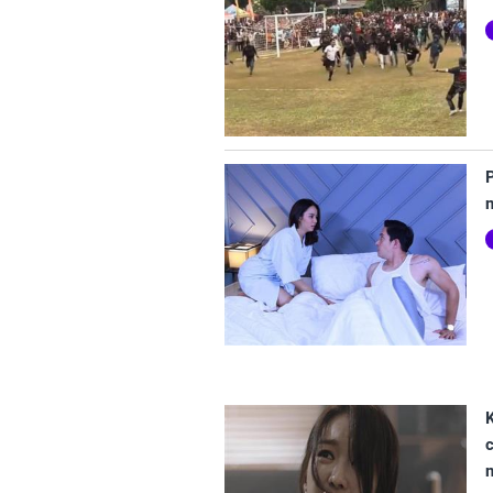
P
K
c