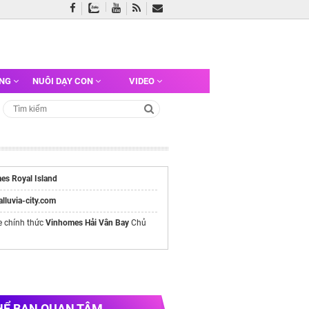
ỠNG
NUÔI DẠY CON
VIDEO
es Royal Island
/alluvia-city.com
e chính thức
Vinhomes Hải Vân Bay
Chủ
HỂ BẠN QUAN TÂM