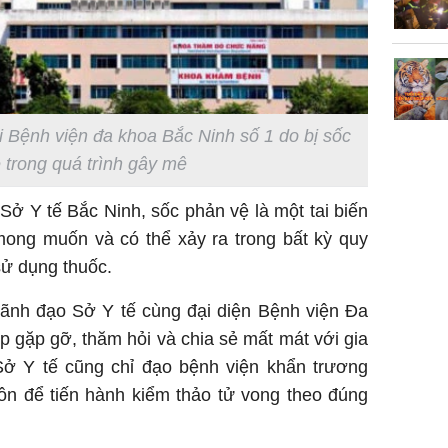
 Bệnh viện đa khoa Bắc Ninh số 1 do bị sốc
 trong quá trình gây mê
Sở Y tế Bắc Ninh, sốc phản vệ là một tai biến
mong muốn và có thể xảy ra trong bất kỳ quy
 sử dụng thuốc.
 lãnh đạo Sở Y tế cùng đại diện Bệnh viện Đa
ếp gặp gỡ, thăm hỏi và chia sẻ mất mát với gia
Sở Y tế cũng chỉ đạo bệnh viện khẩn trương
ôn để tiến hành kiểm thảo tử vong theo đúng