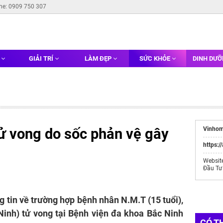
ine: 0909 750 307
G
GIẢI TRÍ
LÀM ĐẸP
SỨC KHỎE
DINH DƯ
tử vong do sốc phản vệ gây
Vinhom
https:/
Websit
Đầu Tư
g tin về trường hợp bệnh nhân N.M.T (15 tuổi),
Ninh) tử vong tại Bệnh viện đa khoa Bắc Ninh
CÓ T