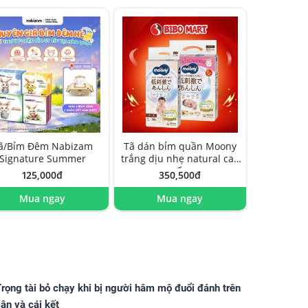
ã/Bỉm Đêm Nabizam
Tã dán bỉm quần Moony
Signature Summer
trắng dịu nhẹ natural cao
cấp
125,000đ
350,500đ
Mua ngay
Mua ngay
rọng tài bỏ chạy khi bị người hâm mộ đuổi đánh trên
ân và cái kết