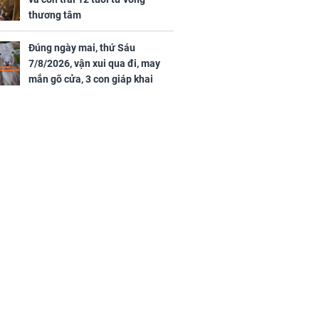
thương tâm
Đúng ngày mai, thứ Sáu
7/8/2026, vận xui qua đi, may
mắn gõ cửa, 3 con giáp khai
thông vận mệnh, tiền nhiều vô
kể, phước lộc đầy nhà, trúng số
độc đắc