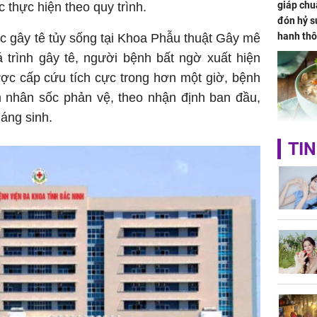
giáp chu
thực hiện theo quy trình.
đón hỷ sự
hanh thô
c gây tê tủy sống tại Khoa Phẫu thuật Gây mê
hóa Rồn
á trình gây tê, người bệnh bất ngờ xuất hiện
gom hết
ợc cấp cứu tích cực trong hơn một giờ, bệnh
nhà
 nhân sốc phản vệ, theo nhận định ban đầu,
háng sinh.
Giá trị s
TIN
cách sử
của loại
Chân du
viên Hoa
ứng ngượ
nghèo