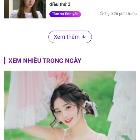
này không hé răng, quan trọng nhất là
điều thứ 3
7 giờ 26 phút trước
Tâm sự tình yêu
Xem thêm
XEM NHIỀU TRONG NGÀY