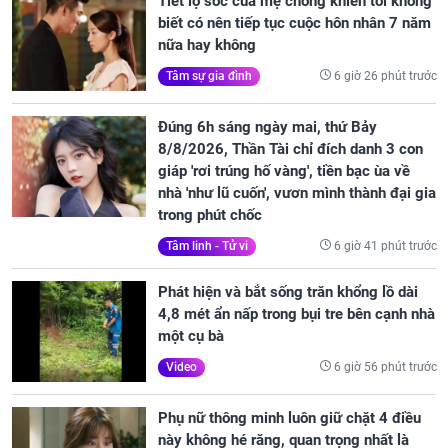
Tiết lộ sốc của mẹ chồng khiến tôi không
biết có nên tiếp tục cuộc hôn nhân 7 năm
nữa hay không
6 giờ 26 phút trước
Tâm sự gia đình
Đúng 6h sáng ngày mai, thứ Bảy
8/8/2026, Thần Tài chỉ đích danh 3 con
giáp 'rơi trúng hố vàng', tiền bạc ùa về
nhà 'như lũ cuốn', vươn mình thành đại gia
trong phút chốc
6 giờ 41 phút trước
Tâm linh - Tử vi
Phát hiện và bắt sống trăn khổng lồ dài
4,8 mét ẩn nấp trong bụi tre bên cạnh nhà
một cụ bà
6 giờ 56 phút trước
Video
Phụ nữ thông minh luôn giữ chặt 4 điều