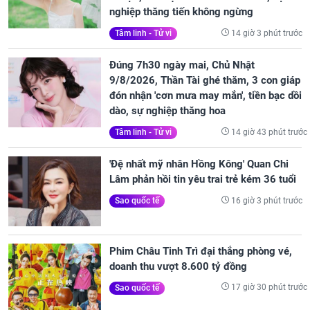
nghiệp thăng tiến không ngừng
14 giờ 3 phút trước
Tâm linh - Tử vi
Đúng 7h30 ngày mai, Chủ Nhật
9/8/2026, Thần Tài ghé thăm, 3 con giáp
đón nhận 'cơn mưa may mắn', tiền bạc dồi
dào, sự nghiệp thăng hoa
14 giờ 43 phút trước
Tâm linh - Tử vi
'Đệ nhất mỹ nhân Hồng Kông' Quan Chi
Lâm phản hồi tin yêu trai trẻ kém 36 tuổi
16 giờ 3 phút trước
Sao quốc tế
Phim Châu Tinh Trì đại thắng phòng vé,
doanh thu vượt 8.600 tỷ đồng
17 giờ 30 phút trước
Sao quốc tế