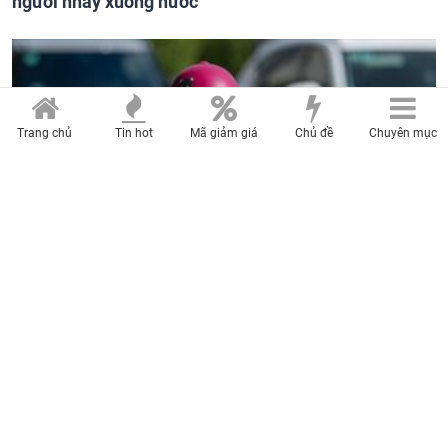
người nhảy xuống nước
Trang chủ
Tin hot
Mã giảm giá
Chủ đề
Chuyên mục
TIN MỚI: Miền Bắc sắp nắng nóng diện rộng, nhiệt
độ ngoài trời có thể vượt 40 độ