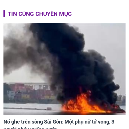
TIN CÙNG CHUYÊN MỤC
Nổ ghe trên sông Sài Gòn: Một phụ nữ tử vong, 3