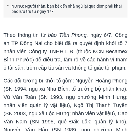
NÓNG: Người thân, bạn bè đến nhà ngủ lại qua đêm phải khai
báo lưu trú từ ngày 1/7
Theo thông tin từ
báo Tiền Phong,
ngày 6/7, Công
an TP Đồng Nai cho biết đã ra quyết định khởi tố 7
nhân viên Công ty TNHH L.B. (thuộc KCN Becamex
Bình Phước) để điều tra, làm rõ về các hành vi tham
ô tài sản, trộm cắp tài sản và không tố giác tội phạm.
Các đối tượng bị khởi tố gồm: Nguyễn Hoàng Phong
(SN 1994, ngụ xã Nha Bích; tổ trưởng bộ phận kho),
Vũ Văn Toán (SN 1993, ngụ phường Minh Hưng;
nhân viên quản lý vật liệu), Ngô Thị Thanh Tuyền
(SN 2003, ngụ xã Lộc Hưng; nhân viên vật liệu), Cao
Văn Nam (SN 1995, quê Đắk Lắk; quản lý kho),
Nguyễn Văn Hậu (SN 1989, ngụ phường Minh