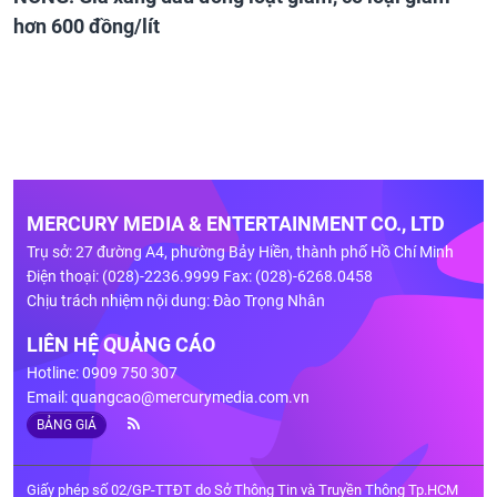
hơn 600 đồng/lít
MERCURY MEDIA & ENTERTAINMENT CO., LTD
Trụ sở: 27 đường A4, phường Bảy Hiền, thành phố Hồ Chí Minh
Điện thoại: (028)-2236.9999 Fax: (028)-6268.0458
Chịu trách nhiệm nội dung: Đào Trọng Nhân
LIÊN HỆ QUẢNG CÁO
Hotline: 0909 750 307
Email:
quangcao@mercurymedia.com.vn
BẢNG GIÁ
Giấy phép số 02/GP-TTĐT do Sở Thông Tin và Truyền Thông Tp.HCM