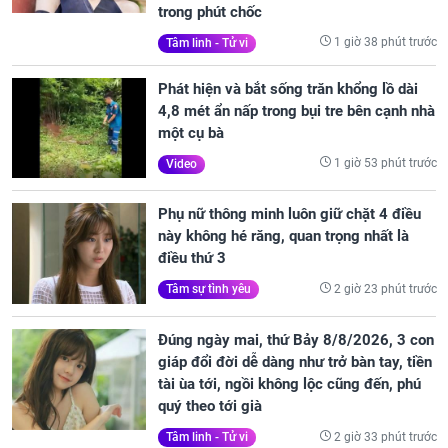
trong phút chốc
1 giờ 38 phút trước
Tâm linh - Tử vi
Phát hiện và bắt sống trăn khổng lồ dài
4,8 mét ẩn nấp trong bụi tre bên cạnh nhà
một cụ bà
1 giờ 53 phút trước
Video
Phụ nữ thông minh luôn giữ chặt 4 điều
này không hé răng, quan trọng nhất là
điều thứ 3
2 giờ 23 phút trước
Tâm sự tình yêu
Đúng ngày mai, thứ Bảy 8/8/2026, 3 con
giáp đổi đời dễ dàng như trở bàn tay, tiền
tài ùa tới, ngồi không lộc cũng đến, phú
quý theo tới già
2 giờ 33 phút trước
Tâm linh - Tử vi