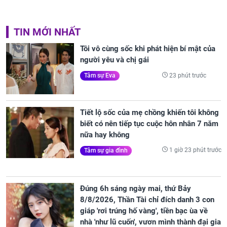
TIN MỚI NHẤT
Tôi vô cùng sốc khi phát hiện bí mật của
người yêu và chị gái
23 phút trước
Tâm sự Eva
Tiết lộ sốc của mẹ chồng khiến tôi không
biết có nên tiếp tục cuộc hôn nhân 7 năm
nữa hay không
1 giờ 23 phút trước
Tâm sự gia đình
Đúng 6h sáng ngày mai, thứ Bảy
8/8/2026, Thần Tài chỉ đích danh 3 con
giáp 'rơi trúng hố vàng', tiền bạc ùa về
nhà 'như lũ cuốn', vươn mình thành đại gia