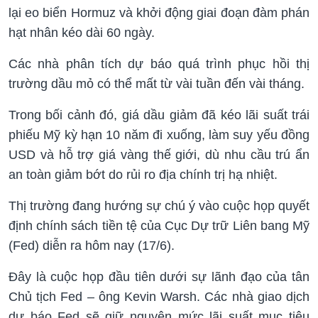
lại eo biển Hormuz và khởi động giai đoạn đàm phán
hạt nhân kéo dài 60 ngày.
Các nhà phân tích dự báo quá trình phục hồi thị
trường dầu mỏ có thể mất từ vài tuần đến vài tháng.
Trong bối cảnh đó, giá dầu giảm đã kéo lãi suất trái
phiếu Mỹ kỳ hạn 10 năm đi xuống, làm suy yếu đồng
USD và hỗ trợ giá vàng thế giới, dù nhu cầu trú ẩn
an toàn giảm bớt do rủi ro địa chính trị hạ nhiệt.
Thị trường đang hướng sự chú ý vào cuộc họp quyết
định chính sách tiền tệ của Cục Dự trữ Liên bang Mỹ
(Fed) diễn ra hôm nay (17/6).
Đây là cuộc họp đầu tiên dưới sự lãnh đạo của tân
Chủ tịch Fed – ông Kevin Warsh. Các nhà giao dịch
dự báo Fed sẽ giữ nguyên mức lãi suất mục tiêu