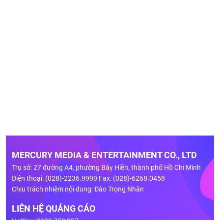
MERCURY MEDIA & ENTERTAINMENT CO., LTD
Trụ sở: 27 đường A4, phường Bảy Hiền, thành phố Hồ Chí Minh
Điện thoại: (028)-2236.9999 Fax: (028)-6268.0458
Chịu trách nhiệm nội dung: Đào Trọng Nhân
LIÊN HỆ QUẢNG CÁO