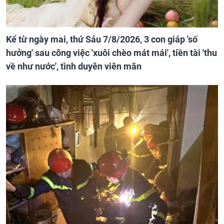
Kể từ ngày mai, thứ Sáu 7/8/2026, 3 con giáp 'số
hưởng' sau công việc 'xuôi chèo mát mái', tiền tài 'thu
về như nước', tình duyên viên mãn