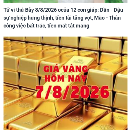
Tử vi thứ Bảy 8/8/2026 ocủa 12 con giáp: Dần - Dậu
sự nghiệp hưng thịnh, tiền tài tăng vọt, Mão - Thân
công việc bất trắc, tiền mất tật mang