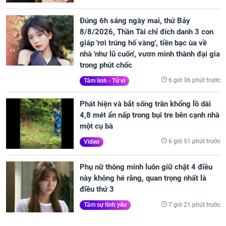
Đúng 6h sáng ngày mai, thứ Bảy
8/8/2026, Thần Tài chỉ đích danh 3 con
giáp 'rơi trúng hố vàng', tiền bạc ùa về
nhà 'như lũ cuốn', vươn mình thành đại gia
trong phút chốc
6 giờ 36 phút trước
Tâm linh - Tử vi
Phát hiện và bắt sống trăn khổng lồ dài
4,8 mét ẩn nấp trong bụi tre bên cạnh nhà
một cụ bà
6 giờ 51 phút trước
Video
Phụ nữ thông minh luôn giữ chặt 4 điều
này không hé răng, quan trọng nhất là
điều thứ 3
7 giờ 21 phút trước
Tâm sự tình yêu