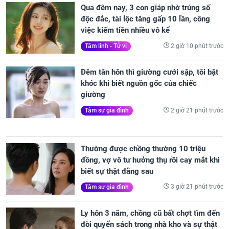
Qua đêm nay, 3 con giáp nhờ trúng số
độc đắc, tài lộc tăng gấp 10 lần, công
việc kiếm tiền nhiều vô kể
2 giờ 10 phút trước
Tâm linh - Tử vi
Đêm tân hôn thì giường cưới sập, tôi bật
khóc khi biết nguồn gốc của chiếc
giường
2 giờ 21 phút trước
Tâm sự gia đình
Thường được chồng thường 10 triệu
đồng, vợ vô tư hưởng thụ rồi cay mắt khi
biết sự thật đằng sau
3 giờ 21 phút trước
Tâm sự gia đình
Ly hôn 3 năm, chồng cũ bất chợt tìm đến
đòi quyển sách trong nhà kho và sự thật