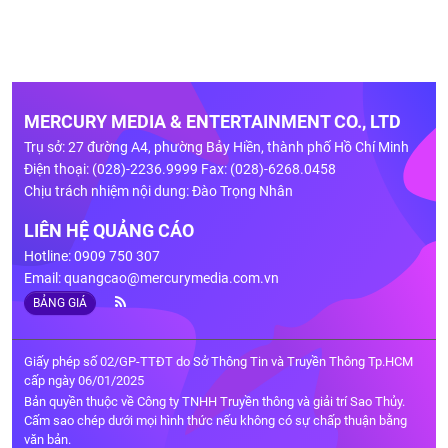
MERCURY MEDIA & ENTERTAINMENT CO., LTD
Trụ sở: 27 đường A4, phường Bảy Hiền, thành phố Hồ Chí Minh
Điện thoại: (028)-2236.9999 Fax: (028)-6268.0458
Chịu trách nhiệm nội dung: Đào Trọng Nhân
LIÊN HỆ QUẢNG CÁO
Hotline: 0909 750 307
Email:
quangcao@mercurymedia.com.vn
BẢNG GIÁ
Giấy phép số 02/GP-TTĐT do Sở Thông Tin và Truyền Thông Tp.HCM
cấp ngày 06/01/2025
Bản quyền thuộc về Công ty TNHH Truyền thông và giải trí Sao Thủy.
Cấm sao chép dưới mọi hình thức nếu không có sự chấp thuận bằng
văn bản.