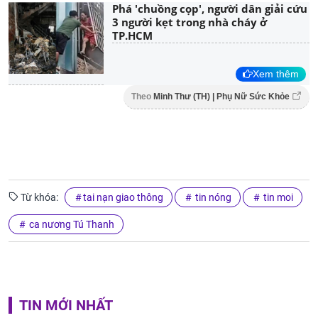
Phá 'chuồng cọp', người dân giải cứu
3 người kẹt trong nhà cháy ở
TP.HCM
Xem thêm
Theo
Minh Thư (TH) | Phụ Nữ Sức Khỏe
Từ khóa:
tai nạn giao thông
tin nóng
tin moi
ca nương Tú Thanh
TIN MỚI NHẤT