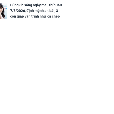
tiền vàng
Đúng 6h sáng ngày mai, thứ Sáu
7/8/2026, định mệnh an bài, 3
con giáp vận trình như 'cá chép
hóa rồng', giàu có lên bất chấp,
số đỏ chót như son