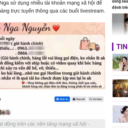
sống sau
 Nga sử dụng nhiều tài khoản mạng xã hội để
đênh trê
àng trực tuyến thông qua các buổi livestream.
Bình Dư
TIN
Lý Liên K
sau tin đ
cởi áo c
khỏe
Vì sao T
không đ
Châu Tin
Nhiệt Ba
 động trên các nền tảng mạng xã hội -