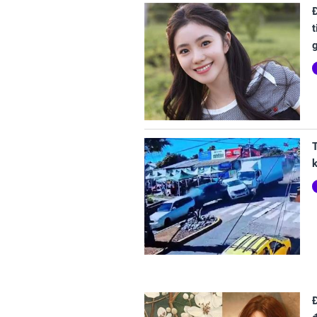
t
T
k