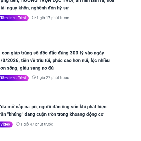
đựng tiền, HƯỞNG TRỌN LỘC TRỜI, ăn nên làm ra, hóa
giải nguy khốn, nghênh đón hỷ sự
1 giờ 17 phút trước
Tâm linh - Tử vi
3 con giáp trúng số độc đắc đúng 300 tỷ vào ngày
/8/2026, tiền về trĩu túi, phúc cao hơn núi, lộc nhiều
hơn sông, giàu sang no đủ
1 giờ 27 phút trước
Tâm linh - Tử vi
Vừa mở nắp ca-pô, người đàn ông sốc khi phát hiện
răn "khủng" đang cuộn tròn trong khoang động cơ
1 giờ 47 phút trước
Video