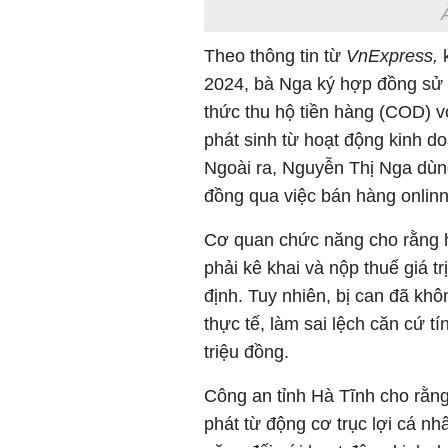
Theo thông tin từ
VnExpress,
k
2024, bà Nga ký hợp đồng sử 
thức thu hộ tiền hàng (COD) v
phát sinh từ hoạt động kinh d
Ngoài ra, Nguyễn Thị Nga dùn
đồng qua việc bán hàng onlinn
Cơ quan chức năng cho rằng h
phải kê khai và nộp thuế giá t
định. Tuy nhiên, bị can đã kh
thực tế, làm sai lệch căn cứ tí
triệu đồng.
Công an tỉnh Hà Tĩnh cho rằn
phát từ động cơ trục lợi cá n