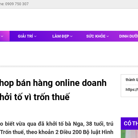
ine: 0909 750 307
G
GIẢI TRÍ
LÀM ĐẸP
SỨC KHỎE
DINH DƯ
shop bán hàng online doanh
thành l
https:/
hởi tố vì trốn thuế
CÓ T
 biết vừa qua đã khởi tố bà Nga, 38 tuổi, trú
Trốn thuế, theo khoản 2 Điều 200 Bộ luật Hình