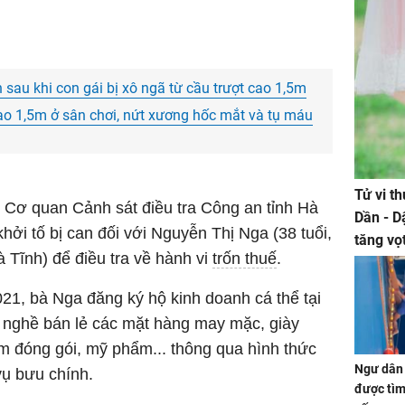
sau khi con gái bị xô ngã từ cầu trượt cao 1,5m
cao 1,5m ở sân chơi, nứt xương hốc mắt và tụ máu
Tử vi t
Cơ quan Cảnh sát điều tra Công an tỉnh Hà
Dần - D
khởi tố bị can đối với Nguyễn Thị Nga (38 tuổi,
tăng vọ
 Tĩnh) để điều tra về hành vi
trốn thuế
.
tiền mấ
21, bà Nga đăng ký hộ kinh doanh cá thể tại
nghề bán lẻ các mặt hàng may mặc, giày
m đóng gói, mỹ phẩm... thông qua hình thức
Ngư dân 
vụ bưu chính.
được tìm