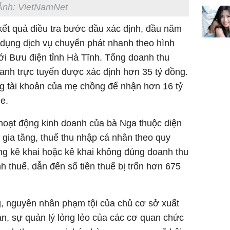
phim?
Ảnh: VietNamNet
ết quả điều tra bước đầu xác định, đầu năm
dụng dịch vụ chuyển phát nhanh theo hình
ới Bưu điện tỉnh Hà Tĩnh. Tổng doanh thu
oanh trực tuyến được xác định hơn 35 tỷ đồng.
g tài khoản của mẹ chồng để nhận hơn 16 tỷ
e.
oạt động kinh doanh của bà Nga thuộc diện
rị gia tăng, thuế thu nhập cá nhân theo quy
ông kê khai hoặc kê khai không đúng doanh thu
nh thuế, dẫn đến số tiền thuế bị trốn hơn 675
g, nguyên nhân phạm tội của chủ cơ sở xuất
hân, sự quản lý lỏng lẻo của các cơ quan chức