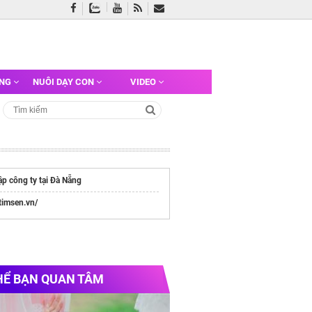
ỠNG
NUÔI DẠY CON
VIDEO
ập công ty tại Đà Nẵng
/timsen.vn/
HỂ BẠN QUAN TÂM