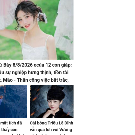
hứ Bảy 8/8/2026 ocủa 12 con giáp:
ậu sự nghiệp hưng thịnh, tiền tài
t, Mão - Thân công việc bất trắc,
t tật mang
mất tích đã
Cái bóng Triệu Lệ Dĩnh
 thấy còn
vẫn quá lớn với Vương