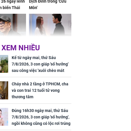
 26 ngày lênh
Dịch Đình trong 'Cửu
n biển Thái
Môn'
ơng
 XEM NHIỀU
iệt lên tiếng
Cô gái bị ép đi xem
ồn thay tim,
mắt, nhưng vừa thấy
Kể từ ngày mai, thứ Sáu
hứng minh sức
đối tượng mai mối thì
7/8/2026, 3 con giáp 'số hưởng'
đỏ mặt ‘đứng hình’
sau công việc 'xuôi chèo mát
mái', tiền tài 'thu về như nước',
tình duyên viên mãn
Cháy nhà 2 tầng ở TPHCM, cha
và con trai 12 tuổi tử vong
thương tâm
rương Tiểu Phỉ
Đúng 16h30 ngày mai, thứ Sáu
ồng hành cùng
7/8/2026, 3 con giáp 'số hưởng',
h Trì, Địch Lệ
ngồi không cũng có lộc rơi trúng
 quảng bá
đầu, vừa tránh được họa vừa có