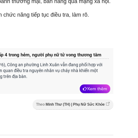
doanh thương mại, bán hàng qua mạng xã hội.
chức năng tiếp tục điều tra, làm rõ.
p 4 trong hẻm, người phụ nữ tử vong thương tâm
/6), Công an phường Linh Xuân vẫn đang phối hợp với
iên quan điều tra nguyên nhân vụ cháy nhà khiến một
g trên địa bàn.
Xem thêm
Theo
Minh Thư (TH) | Phụ Nữ Sức Khỏe