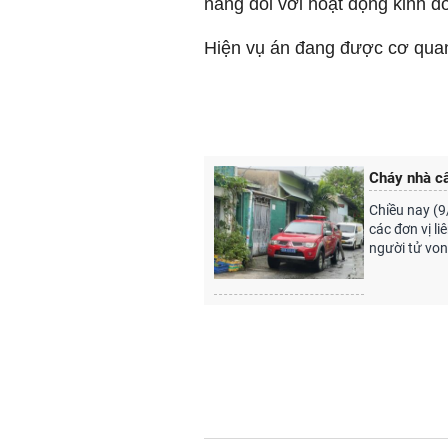
năng đối với hoạt động kinh 
Hiện vụ án đang được cơ quan 
Cháy nhà cấ
Chiều nay (9
các đơn vị l
người tử von