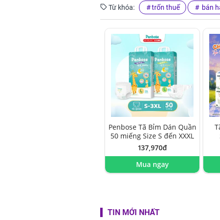
Từ khóa:
trốn thuế
bán h
Penbose Tã Bỉm Dán Quần
T
50 miếng Size S đến XXXL
137,970đ
Mua ngay
TIN MỚI NHẤT