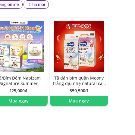
àng online
tin moi
ã/Bỉm Đêm Nabizam
Tã dán bỉm quần Moony
Signature Summer
trắng dịu nhẹ natural cao
cấp
125,000đ
350,500đ
Mua ngay
Mua ngay