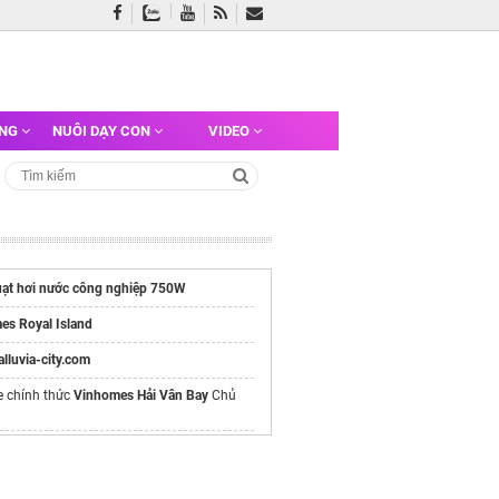
ỠNG
NUÔI DẠY CON
VIDEO
ạt hơi nước công nghiệp 750W
es Royal Island
/alluvia-city.com
e chính thức
Vinhomes Hải Vân Bay
Chủ
ật
sim đầu số 0981
giá sập sàn
In offset
Giá rẻ