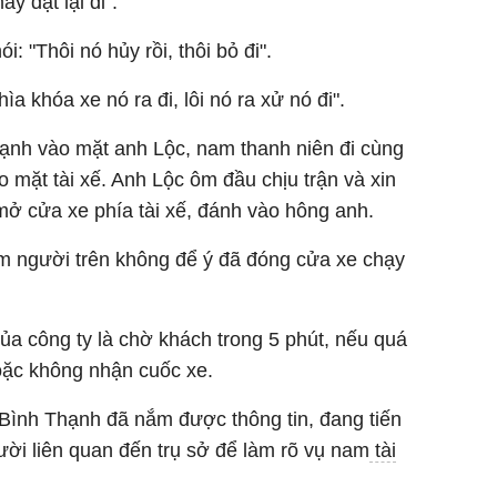
y đặt lại đi".
: "Thôi nó hủy rồi, thôi bỏ đi".
ìa khóa xe nó ra đi, lôi nó ra xử nó đi".
ạnh vào mặt anh Lộc, nam thanh niên đi cùng
 mặt tài xế. Anh Lộc ôm đầu chịu trận và xin
mở cửa xe phía tài xế, đánh vào hông anh.
m người trên không để ý đã đóng cửa xe chạy
ủa công ty là chờ khách trong 5 phút, nếu quá
oặc không nhận cuốc xe.
.Bình Thạnh đã nắm được thông tin, đang tiến
ời liên quan đến trụ sở để làm rõ vụ nam
tài