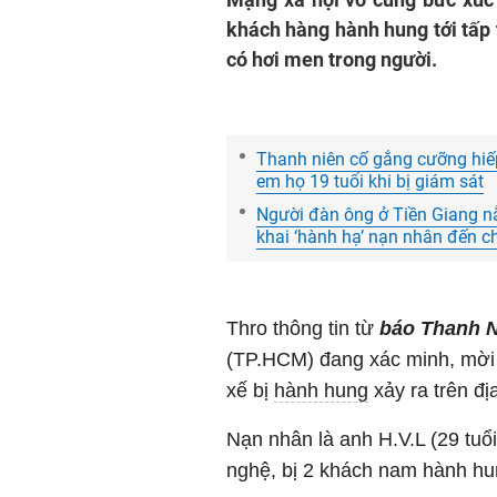
khách hàng hành hung tới tấp 
có hơi men trong người.
Thanh niên cố gắng cưỡng hiếp
em họ 19 tuổi khi bị giám sát
Người đàn ông ở Tiền Giang nằ
khai ‘hành hạ’ nạn nhân đến c
Thro thông tin từ
báo Thanh 
(TP.HCM) đang xác minh, mời 
xế bị
hành hung
xảy ra trên đị
Nạn nhân là anh H.V.L (29 tuổ
nghệ, bị 2 khách nam hành hung