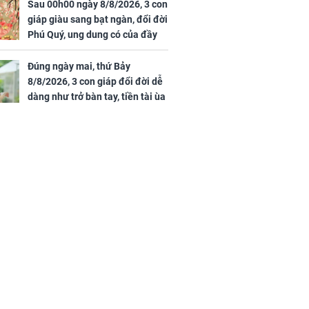
Sau 00h00 ngày 8/8/2026, 3 con
00 ngày
giáp giàu sang bạt ngàn, đổi đời
, 3 con giáp
Phú Quý, ung dung có của đầy
g bạt ngàn,
nhà, ngày càng hưng thịnh sung
Phú Quý, ung
túc
của đầy nhà,
Đúng ngày mai, thứ Bảy
g hưng thịnh
8/8/2026, 3 con giáp đổi đời dễ
dàng như trở bàn tay, tiền tài ùa
tới, ngồi không lộc cũng đến,
phú quý theo tới già