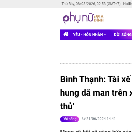
Thứ Bảy, 08/08/2026, 02:53 (GMT+7)
Hotli
YÊU - HÔN NHÂN
ĐỜI SỐN
Bình Thạnh: Tài xế
hung dã man trên x
thủ’
21/06/2024 14:41
Đời sống
Mạng xã hội vô cùng bức xúc 