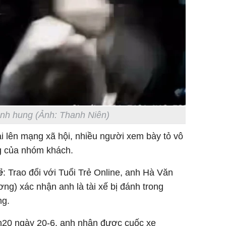
ành hung (Ảnh: Thanh Niên)
i lên mạng xã hội, nhiều người xem bày tỏ vô
g của nhóm khách.
ẻ
: Trao đổi với Tuổi Trẻ Online, anh Hà Văn
ơng) xác nhận anh là tài xế bị đánh trong
ng.
h20 ngày 20-6, anh nhận được cuốc xe