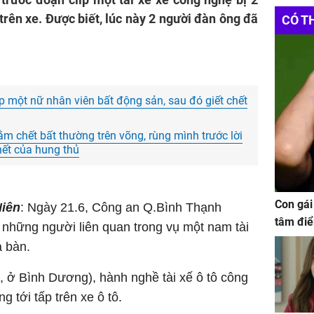
trên xe. Được biết, lúc này 2 người đàn ông đã
CÓ T
 một nữ nhân viên bất động sản, sau đó giết chết
m chết bất thường trên võng, rùng mình trước lời
hết của hung thủ
Con gái
Niên
: Ngày 21.6, Công an Q.Bình Thạnh
tâm điể
những người liên quan trong vụ một nam tài
a bàn.
i, ở Bình Dương), hành nghề tài xế ô tô công
 tới tấp trên xe ô tô.