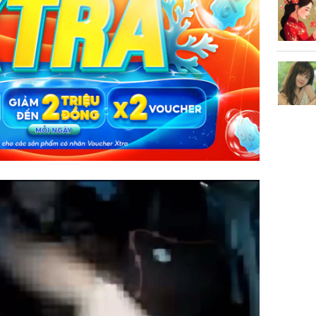
Sau 00h
8/8/2026
giàu san
đổi đời 
dung có 
ngày càn
sung túc