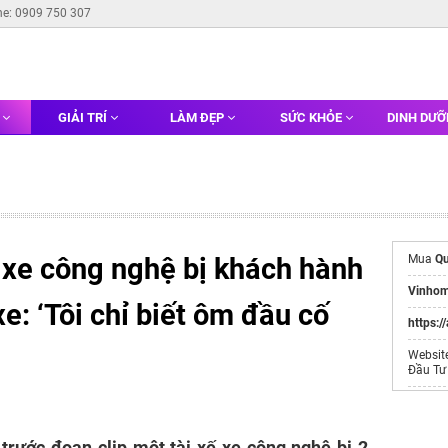
ne: 0909 750 307
G
GIẢI TRÍ
LÀM ĐẸP
SỨC KHỎE
DINH DƯ
 xe công nghệ bị khách hành
Mua
Qu
Vinhom
e: ‘Tôi chỉ biết ôm đầu cố
https:/
Websit
Đầu Tư
Cập nh
Xưởng
trước đoạn clip một tài xế xe công nghệ bị 2