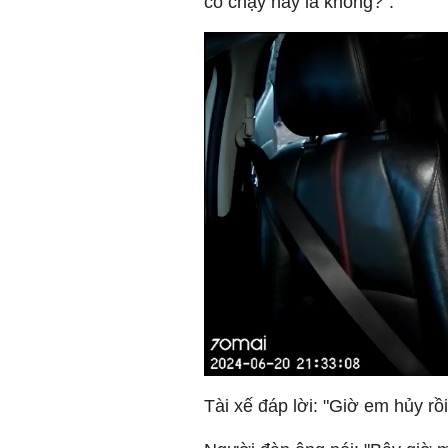
có chạy hay là không?".
Tài xế đáp lời: "Giờ em hủy rồi