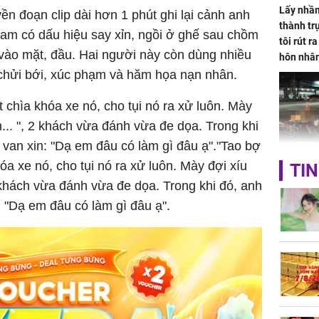
Lấy nhầm
ền đoạn clip dài hơn 1 phút ghi lại cảnh anh
thành trụ
 nam có dấu hiệu say xỉn, ngồi ở ghế sau chồm
tôi rút r
 vào mặt, đầu. Hai người này còn dùng nhiều
hôn nhâ
c chửi bới, xúc phạm và hăm họa nạn nhân.
 chìa khóa xe nó, cho tụi nó ra xử luôn. Mày
... ", 2 khách vừa đánh vừa đe dọa. Trong khi
 van xin: "Dạ em đâu có làm gì đâu ạ"."Tao bợ
TP.HCM:
óa xe nó, cho tụi nó ra xử luôn. Mày đợi xíu
TIN
tử vong 
2 khách vừa đánh vừa đe dọa. Trong khi đó, anh
làm về t
: "Dạ em đâu có làm gì đâu ạ".
nghiệp 