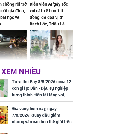
 chồng rồi trở
Diễn viên AI 'gây sốc'
 cột gia đình,
với cát-xê hơn 1 tỉ
a bài học về
đồng, đe dọa vị trí
n
Bạch Lộc, Triệu Lệ
Dĩnh
 Nữ công nhân
Đỗ Mỹ Linh hé lộ góc
 XEM NHIỀU
trên đường đi
bếp chill của nhà mới -
rong khu công
cạnh biệt thự bầu Hiển
Tử vi thứ Bảy 8/8/2026 ocủa 12
Sóng Thần
con giáp: Dần - Dậu sự nghiệp
hưng thịnh, tiền tài tăng vọt,
Mão - Thân công việc bất trắc,
tiền mất tật mang
Giá vàng hôm nay, ngày
7/8/2026: Quay đầu giảm
nhưng vẫn cao hơn thế giới trên
7 triệu đồng