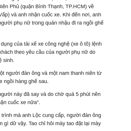
 Biên Phủ (quận Bình Thạnh, TP.HCM) về
p) và anh nhận cuốc xe. Khi đến nơi, anh
người phụ nữ trong quán nhậu đi ra ngồi ghế
ụng của tài xế xe công nghệ (xe ô tô) lệnh
 khách theo yêu cầu của người phụ nữ do
ệ sinh.
ột người đàn ông và một nam thanh niên từ
xe ngồi hàng ghế sau.
 người này đã say và do chờ quá 5 phút nên
hận cuốc xe nữa".
trình mà anh Lộc cung cấp, người đàn ông
m gì dữ vậy. Tao chỉ hỏi mày tao đặt lại mày