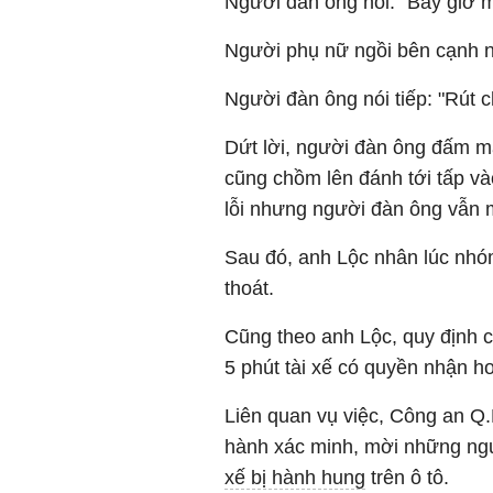
Người đàn ông nói: "Bây giờ mà
Người phụ nữ ngồi bên cạnh nói
Người đàn ông nói tiếp: "Rút ch
Dứt lời, người đàn ông đấm m
cũng chồm lên đánh tới tấp vào
lỗi nhưng người đàn ông vẫn 
Sau đó, anh Lộc nhân lúc nhó
thoát.
Cũng theo anh Lộc, quy định c
5 phút tài xế có quyền nhận h
Liên quan vụ việc, Công an Q
hành xác minh, mời những ngư
xế bị hành hung
trên ô tô.