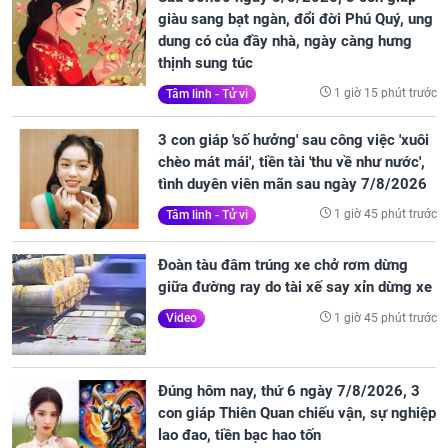
giàu sang bạt ngàn, đổi đời Phú Quý, ung
dung có của đầy nhà, ngày càng hưng
thịnh sung túc
1 giờ 15 phút trước
Tâm linh - Tử vi
3 con giáp 'số hưởng' sau công việc 'xuôi
chèo mát mái', tiền tài 'thu về như nước',
tình duyên viên mãn sau ngày 7/8/2026
1 giờ 45 phút trước
Tâm linh - Tử vi
Đoàn tàu đâm trúng xe chở rơm dừng
giữa đường ray do tài xế say xỉn dừng xe
1 giờ 45 phút trước
Video
Đúng hôm nay, thứ 6 ngày 7/8/2026, 3
con giáp Thiên Quan chiếu vận, sự nghiệp
lao đao, tiền bạc hao tốn