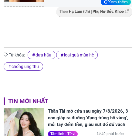
Xem thêm
Theo
Hạ Lam (t/h) | Phụ Nữ Sức Khỏe
Từ khóa:
dưa hấu
loại quả mùa hè
chống ung thư
TIN MỚI NHẤT
Thần Tài mở cửa sau ngày 7/8/2026, 3
con giáp ra đường 'đụng trúng hố vàng',
mỏi tay đếm tiền, giàu nứt đố đổ vách
40 phút trước
Tâm linh - Tử vi