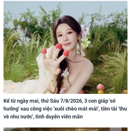
Kể từ ngày mai, thứ Sáu 7/8/2026, 3 con giáp 'số
hưởng' sau công việc 'xuôi chèo mát mái', tiền tài 'thu
về như nước', tình duyên viên mãn