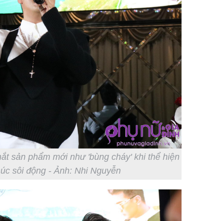
t sản phẩm mới như 'bùng cháy' khi thể hiện
húc sôi động - Ảnh: Nhi Nguyễn