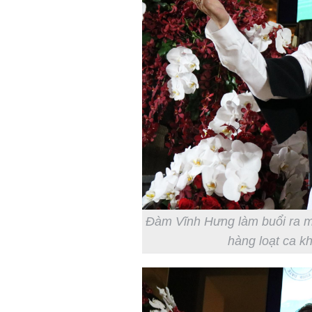
Đàm Vĩnh Hưng làm buổi ra mắ
hàng loạt ca k