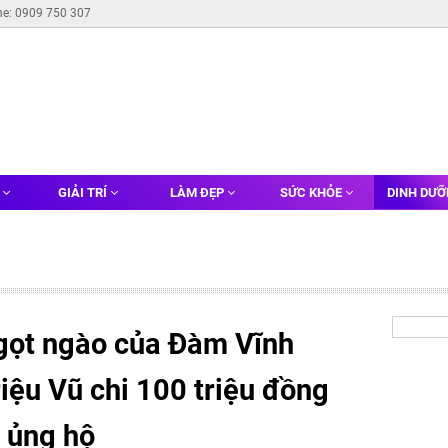
ne: 0909 750 307
G
GIẢI TRÍ
LÀM ĐẸP
SỨC KHỎE
DINH DƯ
ngọt ngào của Đàm Vĩnh
iệu Vũ chi 100 triệu đồng
 ủng hộ