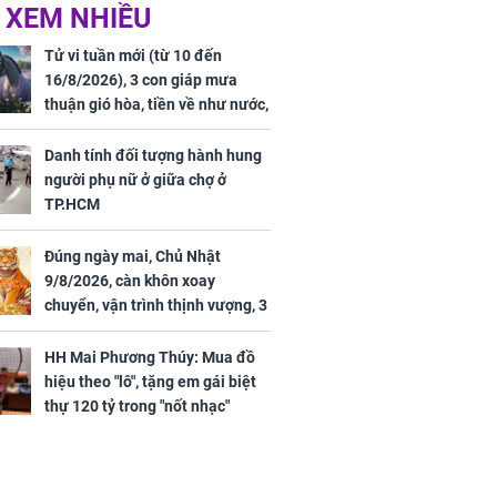
 hôm nay,
'Bách Hoa Sát' vừa kết
 XEM NHIỀU
/2026: Tăng
thúc, Mạnh Tử Nghĩa
44 triệu
đã vướng tranh luận
Tử vi tuần mới (từ 10 đến
ợng
16/8/2026), 3 con giáp mưa
thuận gió hòa, tiền về như nước,
bạc vàng dư dả, Phú Quý Vinh
Hoa, vận trình khai sáng
Danh tính đối tượng hành hung
người phụ nữ ở giữa chợ ở
TP.HCM
Đúng ngày mai, Chủ Nhật
ngày cuối
9/8/2026, càn khôn xoay
âm lịch, 3 con
chuyển, vận trình thịnh vượng, 3
ng phát Tài
con giáp nhận phúc khí nhà trời,
 Quý trăm bề,
tình tiền đỏ như son, vận may
h Phượng
HH Mai Phương Thúy: Mua đồ
hanh thông
m trọn cơ
hiệu theo "lô", tặng em gái biệt
sộ
thự 120 tỷ trong "nốt nhạc"