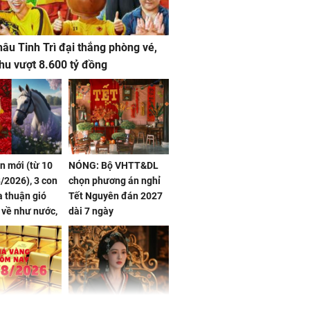
âu Tinh Trì đại thắng phòng vé,
hu vượt 8.600 tỷ đồng
ần mới (từ 10
NÓNG: Bộ VHTT&DL
/2026), 3 con
chọn phương án nghỉ
 thuận gió
Tết Nguyên đán 2027
n về như nước,
dài 7 ngày
 dư dả, Phú
 Hoa, vận
ai sáng