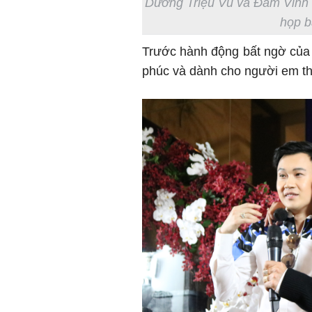
Dương Triệu Vũ và Đàm Vĩnh H
họp b
Trước hành động bất ngờ của
phúc và dành cho người em th