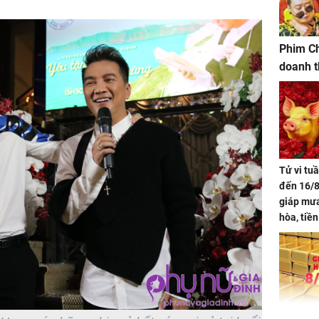
Phim Ch
doanh t
Tử vi tu
đến 16/8
giáp mưa
hòa, tiề
bạc vàng
Quý Vinh
trình kh