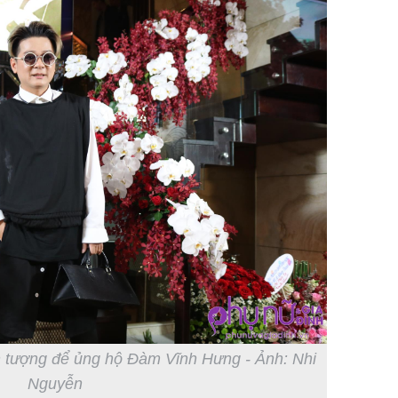
n tượng để ủng hộ Đàm Vĩnh Hưng - Ảnh: Nhi
Nguyễn