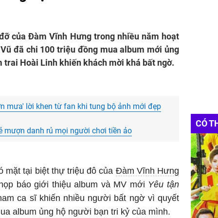
 đỡ của Đàm Vĩnh Hưng trong nhiều năm hoạt
 Vũ đã chi 100 triệu đồng mua album mới ủng
trai Hoài Linh khiến khách mời khá bất ngờ.
 mưa' lời khen từ fan khi tung bộ ảnh mới đẹp
CÓ T
ẻ mượn danh rủ mọi người chơi tiền ảo
 mặt tại biệt thự triệu đô của
Đàm Vĩnh Hưng
họp báo giới thiệu album và MV mới
Yêu tận
 nam ca sĩ khiến nhiều người bất ngờ vì quyết
mua album ủng hộ người bạn tri kỷ của mình.