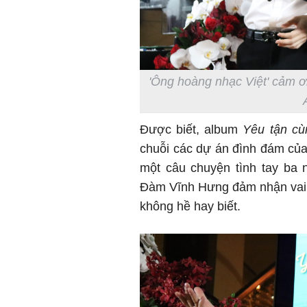
'Ông hoàng nhạc Việt' cảm ơ
Được biết, album
Yêu tận cù
chuỗi các dự án đình đám củ
một câu chuyện tình tay ba 
Đàm Vĩnh Hưng đảm nhận vai 
không hề hay biết.