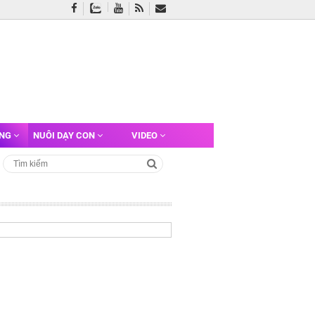
ỠNG
NUÔI DẠY CON
VIDEO