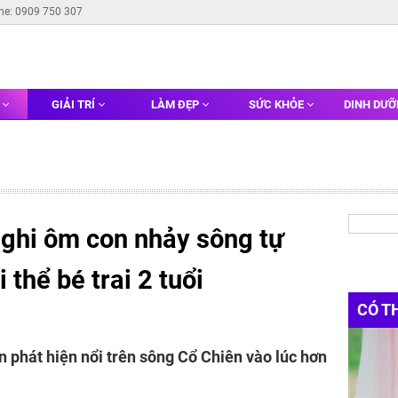
ine: 0909 750 307
G
GIẢI TRÍ
LÀM ĐẸP
SỨC KHỎE
DINH DƯ
ghi ôm con nhảy sông tự
 thể bé trai 2 tuổi
CÓ T
n phát hiện nổi trên sông Cổ Chiên vào lúc hơn