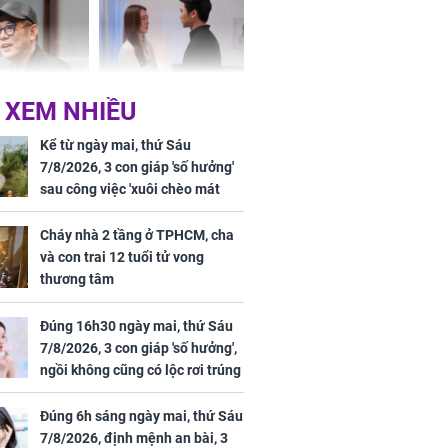
 XEM NHIỀU
iệt lên tiếng
Cô gái bị ép đi xem
ồn thay tim,
mắt, nhưng vừa thấy
Kể từ ngày mai, thứ Sáu
hứng minh sức
đối tượng mai mối thì
7/8/2026, 3 con giáp 'số hưởng'
đỏ mặt ‘đứng hình’
sau công việc 'xuôi chèo mát
mái', tiền tài 'thu về như nước',
tình duyên viên mãn
Cháy nhà 2 tầng ở TPHCM, cha
và con trai 12 tuổi tử vong
thương tâm
rương Tiểu Phỉ
Đúng 16h30 ngày mai, thứ Sáu
ồng hành cùng
7/8/2026, 3 con giáp 'số hưởng',
h Trì, Địch Lệ
ngồi không cũng có lộc rơi trúng
 quảng bá
đầu, vừa tránh được họa vừa có
tiền vàng
Đúng 6h sáng ngày mai, thứ Sáu
7/8/2026, định mệnh an bài, 3