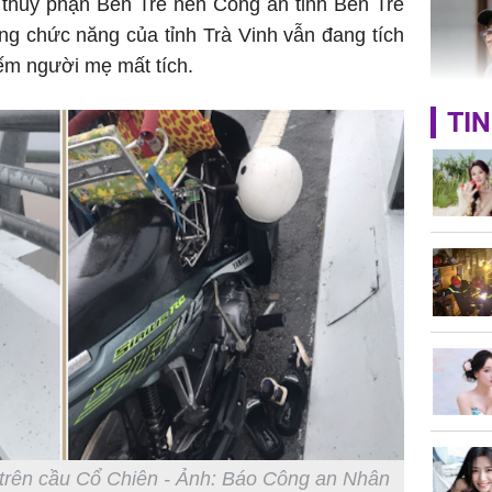
 thủy phận Bến Tre nên Công an tỉnh Bến Tre
ượng chức năng của tỉnh Trà Vinh vẫn đang tích
ếm người mẹ mất tích.
TIN
Lý Liên K
sau tin đ
cởi áo c
khỏe
Vì sao T
không đ
Châu Tin
Nhiệt Ba
phim?
 trên cầu Cổ Chiên - Ảnh: Báo Công an Nhân