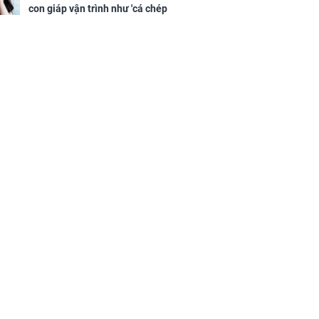
con giáp vận trình như 'cá chép
hóa rồng', giàu có lên bất chấp,
số đỏ chót như son