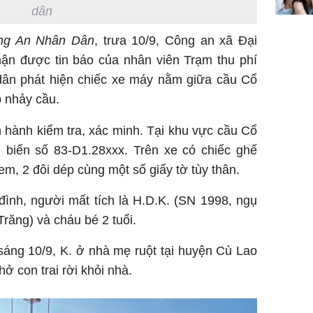
dân
ng An Nhân Dân
, trưa 10/9, Công an xã Đại
n được tin báo của nhân viên Trạm thu phí
dân phát hiện chiếc xe máy nằm giữa cầu Cổ
p nhảy cầu.
 hành kiểm tra, xác minh. Tại khu vực cầu Cổ
biển số 83-D1.28xxx. Trên xe có chiếc ghế
em, 2 đôi dép cùng một số giấy tờ tùy thân.
 đình, người mất tích là H.D.K. (SN 1998, ngụ
răng) và cháu bé 2 tuổi.
 sáng 10/9, K. ở nhà mẹ ruột tại huyện Cù Lao
ở con trai rời khỏi nhà.