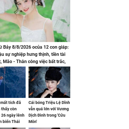
hứ Bảy 8/8/2026 ocủa 12 con giáp:
ậu sự nghiệp hưng thịnh, tiền tài
t, Mão - Thân công việc bất trắc,
t tật mang
mất tích đã
Cái bóng Triệu Lệ Dĩnh
 thấy còn
vẫn quá lớn với Vương
 26 ngày lênh
Dịch Đình trong 'Cửu
n biển Thái
Môn'
ơng