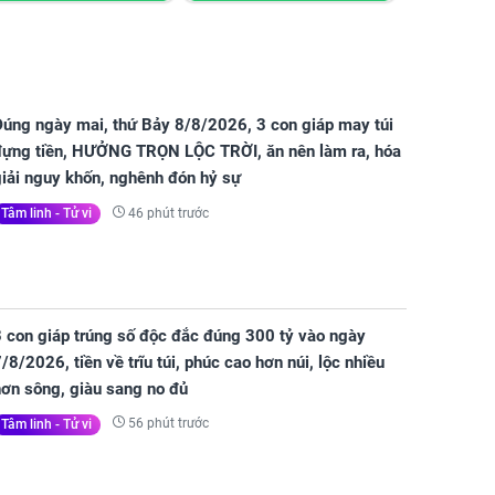
Đúng ngày mai, thứ Bảy 8/8/2026, 3 con giáp may túi
đựng tiền, HƯỞNG TRỌN LỘC TRỜI, ăn nên làm ra, hóa
giải nguy khốn, nghênh đón hỷ sự
46 phút trước
Tâm linh - Tử vi
3 con giáp trúng số độc đắc đúng 300 tỷ vào ngày
/8/2026, tiền về trĩu túi, phúc cao hơn núi, lộc nhiều
hơn sông, giàu sang no đủ
56 phút trước
Tâm linh - Tử vi