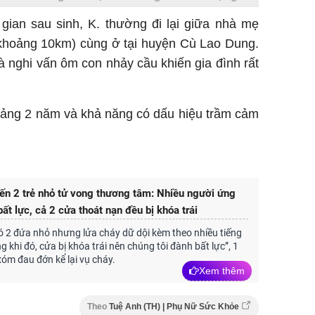
gian sau sinh, K. thường đi lại giữa nhà mẹ
 khoảng 10km) cùng ở tại huyện Cù Lao Dung.
và nghi vấn ôm con nhảy cầu khiến gia đình rất
hoảng 2 năm và khả năng có dấu hiệu trầm cảm
ến 2 trẻ nhỏ tử vong thương tâm: Nhiều người ứng
ất lực, cả 2 cửa thoát nạn đều bị khóa trái
ó 2 đứa nhỏ nhưng lửa cháy dữ dội kèm theo nhiều tiếng
ng khi đó, cửa bị khóa trái nên chúng tôi đành bất lực”, 1
óm đau đớn kể lại vụ cháy.
Xem thêm
Theo
Tuệ Anh (TH) | Phụ Nữ Sức Khỏe