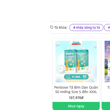
Từ khóa:
nhảy sông tự tử
Penbose Tã Bỉm Dán Quần
T
50 miếng Size S đến XXXL
137,970đ
Mua ngay