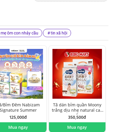
mẹ ôm con nhảy cầu
tin xã hội
ã/Bỉm Đêm Nabizam
Tã dán bỉm quần Moony
Signature Summer
trắng dịu nhẹ natural cao
cấp
125,000đ
350,500đ
Mua ngay
Mua ngay