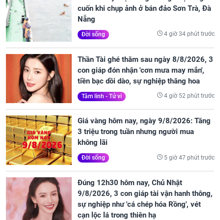
cuốn khi chụp ảnh ở bán đảo Sơn Trà, Đà
Nẵng
4 giờ 34 phút trước
Đời sống
Thần Tài ghé thăm sau ngày 8/8/2026, 3
con giáp đón nhận 'cơn mưa may mắn',
tiền bạc dồi dào, sự nghiệp thăng hoa
4 giờ 52 phút trước
Tâm linh - Tử vi
Giá vàng hôm nay, ngày 9/8/2026: Tăng
3 triệu trong tuần nhưng người mua
không lãi
5 giờ 47 phút trước
Đời sống
Đúng 12h30 hôm nay, Chủ Nhật
9/8/2026, 3 con giáp tài vận hanh thông,
sự nghiệp như 'cá chép hóa Rồng', vét
cạn lộc lá trong thiên hạ