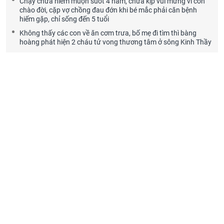
Chạy chữa hiếm muộn suốt 4 năm, chưa kịp vui mừng vì con
chào đời, cặp vợ chồng đau đớn khi bé mắc phải căn bệnh
hiếm gặp, chỉ sống đến 5 tuổi
Không thấy các con về ăn cơm trưa, bố mẹ đi tìm thì bàng
hoàng phát hiện 2 cháu tử vong thương tâm ở sông Kinh Thầy