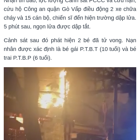
Nhận tin báo, lực lượng Cảnh sát PCCC và cứu nạn,
cứu hộ Công an quận Gò Vấp điều động 2 xe chữa
cháy và 15 cán bộ, chiến sĩ đến hiện trường dập lửa.
5 phút sau, ngọn lửa được dập tắt.
Cảnh sát sau đó phát hiện 2 bé đã tử vong. Nạn
nhân được xác định là bé gái P.T.B.T (10 tuổi) và bé
trai P.T.B.P (6 tuổi).