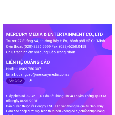
MERCURY MEDIA & ENTERTAINMENT CO., LTD
Trụ sở: 27 đường A4, phường Bảy Hiền, thành phố Hồ Chí Minh
Điện thoại: (028)-2236.9999 Fax: (028)-6268.0458
Chịu trách nhiệm nội dung: Đào Trọng Nhân
LIÊN HỆ QUẢNG CÁO
Hotline: 0909 750 307
Email:
quangcao@mercurymedia.com.vn
BẢNG GIÁ
Giấy phép số 02/GP-TTĐT do Sở Thông Tin và Truyền Thông Tp.HCM
cấp ngày 06/01/2025
Bản quyền thuộc về Công ty TNHH Truyền thông và giải trí Sao Thủy.
Cấm sao chép dưới mọi hình thức nếu không có sự chấp thuận bằng