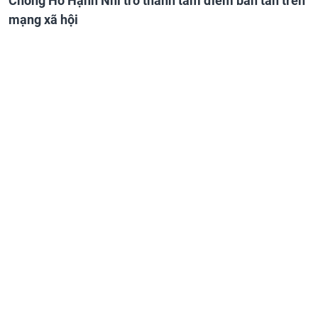
Chồng Hồ Hạnh Nhi trở thành tâm điểm bàn tán trên
mạng xã hội