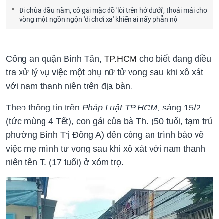
Đi chùa đầu năm, cô gái mặc đồ 'lòi trên hở dưới', thoải mái cho
vòng một ngồn ngộn 'đi chơi xa' khiến ai nấy phẫn nộ
Công an quận Bình Tân,
TP.HCM
cho biết đang điều
tra xử lý vụ việc một phụ nữ tử vong sau khi xô xát
với nam thanh niên trên địa bàn.
Theo thông tin trên
Pháp Luật TP.HCM
, sáng 15/2
(tức mùng 4 Tết), con gái của bà Th. (50 tuổi, tạm trú
phường Bình Trị Đông A) đến công an trình báo về
việc mẹ mình tử vong sau khi xô xát với nam thanh
niên tên T. (17 tuổi) ở xóm trọ.