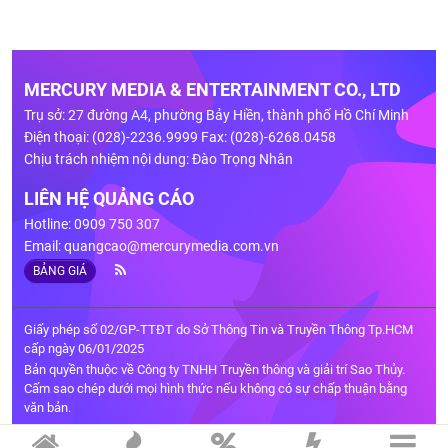
MERCURY MEDIA & ENTERTAINMENT CO., LTD
Trụ sở: 27 đường A4, phường Bảy Hiền, thành phố Hồ Chí Minh
Điện thoại: (028)-2236.9999 Fax: (028)-6268.0458
Chịu trách nhiệm nội dung: Đào Trọng Nhân
LIÊN HỆ QUẢNG CÁO
Hotline: 0909 750 307
Email:
quangcao@mercurymedia.com.vn
BẢNG GIÁ
Giấy phép số 02/GP-TTĐT do Sở Thông Tin và Truyền Thông Tp.HCM
cấp ngày 06/01/2025
Bản quyền thuộc về Công ty TNHH Truyền thông và giải trí Sao Thủy.
Cấm sao chép dưới mọi hình thức nếu không có sự chấp thuận bằng
văn bản.