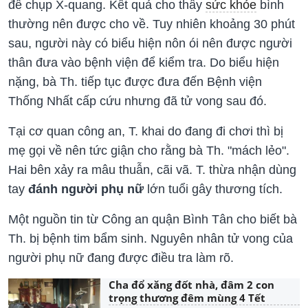
để chụp X-quang. Kết quả cho thấy
sức khỏe
bình
thường nên được cho về. Tuy nhiên khoảng 30 phút
sau, người này có biểu hiện nôn ói nên được người
thân đưa vào bệnh viện để kiểm tra. Do biểu hiện
nặng, bà Th. tiếp tục được đưa đến Bệnh viện
Thống Nhất cấp cứu nhưng đã tử vong sau đó.
Tại cơ quan công an, T. khai do đang đi chơi thì bị
mẹ gọi về nên tức giận cho rằng bà Th. "mách lẻo".
Hai bên xảy ra mâu thuẫn, cãi vã. T. thừa nhận dùng
tay
đánh người phụ nữ
lớn tuổi gây thương tích.
Một nguồn tin từ Công an quận Bình Tân cho biết bà
Th. bị bệnh tim bẩm sinh. Nguyên nhân tử vong của
người phụ nữ đang được điều tra làm rõ.
Cha đổ xăng đốt nhà, đâm 2 con
trọng thương đêm mùng 4 Tết