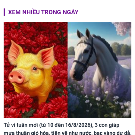
XEM NHIỀU TRONG NGÀY
Tử vi tuần mới (từ 10 đến 16/8/2026), 3 con giáp
mưa thuận gió hòa, tiền về như nước, bạc vàng dư dả,