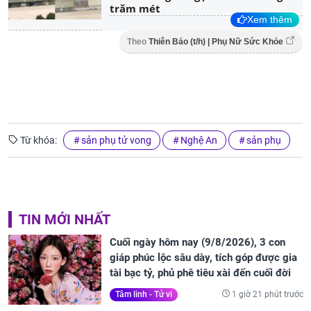
trăm mét
Xem thêm
Theo
Thiên Bảo (t/h) | Phụ Nữ Sức Khỏe
Từ khóa:
sản phụ tử vong
Nghệ An
sản phụ
TIN MỚI NHẤT
Cuối ngày hôm nay (9/8/2026), 3 con
giáp phúc lộc sâu dày, tích góp được gia
tài bạc tỷ, phủ phê tiêu xài đến cuối đời
1 giờ 21 phút trước
Tâm linh - Tử vi