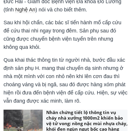
Đức Hải - Giám đốc Bệnh viện Đa khoa Đô Lương
(tỉnh
Nghệ An
) nói và cho biết thêm.
Sau khi hội chẩn, các bác sĩ tiến hành mổ cấp cứu
để cứu thai nhi ngay trong đêm. Sản phụ sau đó
cũng được chuyển bệnh viện tuyến trên nhưng
không qua khỏi.
Qua khai thác thông tin từ người nhà, bước đầu xác
định sản phụ H. mang thai chuyển dạ sinh nhưng ở
nhà một mình với con nhỏ nên khi lên cơn đau thì
choáng váng và bị ngã, sau đó được hàng xóm phát
hiện rồi đưa đến bệnh viện để cấp cứu. Hiện, sự việc
vẫn đang được xác minh, làm rõ.
Nhân chứng tiết lộ thông tin vụ
cháy nhà xưởng 1000m2 khiến bảo
vệ tử vong: nồng nặc mùi nhựa cháy,
khói đen ngùn ngụt bốc cao hàng