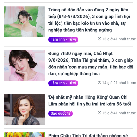
Trúng số độc đắc vào đúng 2 ngày liên
tiếp (8/8-9/8/2026), 3 con giáp 'lĩnh hội
tài lộc', tiền bạc kéo ùn ùn vào nhà, sự
nghiệp thăng tiến không ngừng
13 giờ 41 phút trước
Tâm linh - Tử vi
Đúng 7h30 ngày mai, Chủ Nhật
9/8/2026, Thần Tài ghé thăm, 3 con giáp
đón nhận 'cơn mưa may mắn', tiền bạc dồi
dào, sự nghiệp thăng hoa
14 giờ 21 phút trước
Tâm linh - Tử vi
'Đệ nhất mỹ nhân Hồng Kông' Quan Chi
Lâm phản hồi tin yêu trai trẻ kém 36 tuổi
15 giờ 41 phút trước
Sao quốc tế
Phim Châu Tinh Trì đại thắng phòng vé,