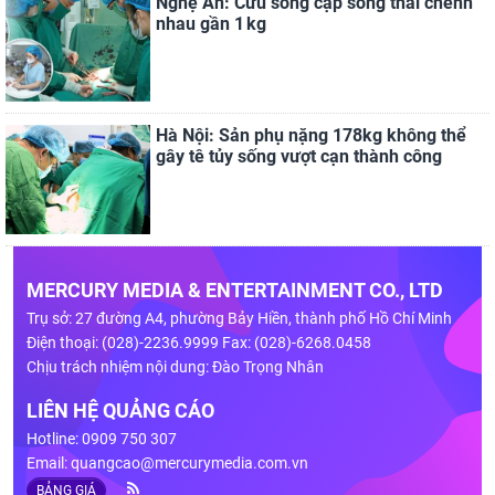
Nghệ An: Cứu sống cặp song thai chênh
nhau gần 1 kg
Hà Nội: Sản phụ nặng 178kg không thể
gây tê tủy sống vượt cạn thành công
MERCURY MEDIA & ENTERTAINMENT CO., LTD
Trụ sở: 27 đường A4, phường Bảy Hiền, thành phố Hồ Chí Minh
Điện thoại: (028)-2236.9999 Fax: (028)-6268.0458
Chịu trách nhiệm nội dung: Đào Trọng Nhân
LIÊN HỆ QUẢNG CÁO
Hotline: 0909 750 307
Email:
quangcao@mercurymedia.com.vn
BẢNG GIÁ