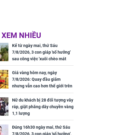
 XEM NHIỀU
Kể từ ngày mai, thứ Sáu
7/8/2026, 3 con giáp 'số hưởng'
sau công việc 'xuôi chèo mát
mái', tiền tài 'thu về như nước',
tình duyên viên mãn
Giá vàng hôm nay, ngày
7/8/2026: Quay đầu giảm
nhưng vẫn cao hơn thế giới trên
7 triệu đồng
Nữ du khách bị 28 đối tượng vây
ráp, giật phăng dây chuyền vàng
1,1 lượng
Đúng 16h30 ngày mai, thứ Sáu
7/8/2026, 3 con giáp 'số hưởng',