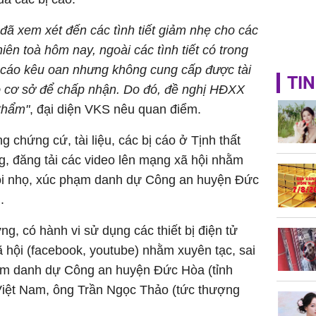
ã xem xét đến các tình tiết giảm nhẹ cho các
iên toà hôm nay, ngoài các tình tiết có trong
g cáo kêu oan nhưng không cung cấp được tài
TIN
 có cơ sở để chấp nhận. Do đó, đề nghị HĐXX
thẩm"
, đại diện VKS nêu quan điểm.
 chứng cứ, tài liệu, các bị cáo ở Tịnh thất
g, đăng tải các video lên mạng xã hội nhằm
bôi nhọ, xúc phạm danh dự Công an huyện Đức
.
g, có hành vi sử dụng các thiết bị điện tử
ã hội (facebook, youtube) nhằm xuyên tạc, sai
ạm danh dự Công an huyện Đức Hòa (tỉnh
 Việt Nam, ông Trần Ngọc Thảo (tức thượng