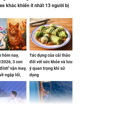
 xe khác khiến ít nhất 13 người bị
 hôm nay,
Tác dụng của cải thảo
/2026, 3 con
đối với sức khỏe và lưu
 đỉnh" vận may,
ý quan trọng khi sử
về ngập lối,
dụng
ấm no, tình
n mãn
n vợ giấu
Ngư dân mất tích đã
ừng có chồng,
được tìm thấy còn
ly hôn nhưng
sống sau 26 ngày lênh