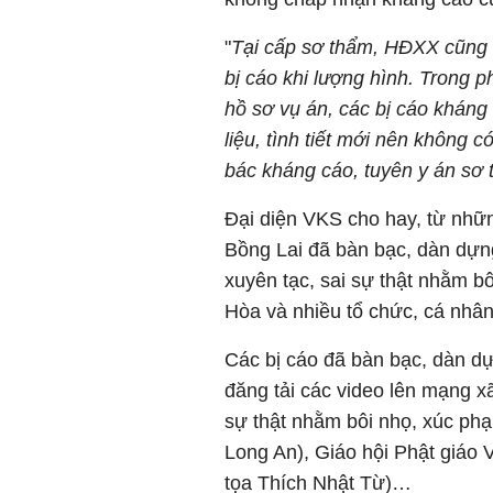
"
Tại cấp sơ thẩm, HĐXX cũng đ
bị cáo khi lượng hình. Trong ph
hồ sơ vụ án, các bị cáo khán
liệu, tình tiết mới nên không
bác kháng cáo, tuyên y án sơ 
Đại diện VKS cho hay, từ những
Bồng Lai đã bàn bạc, dàn dựn
xuyên tạc, sai sự thật nhằm 
Hòa và nhiều tổ chức, cá nhân
Các bị cáo đã bàn bạc, dàn dựn
đăng tải các video lên mạng x
sự thật nhằm bôi nhọ, xúc ph
Long An), Giáo hội Phật giáo
tọa Thích Nhật Từ)…