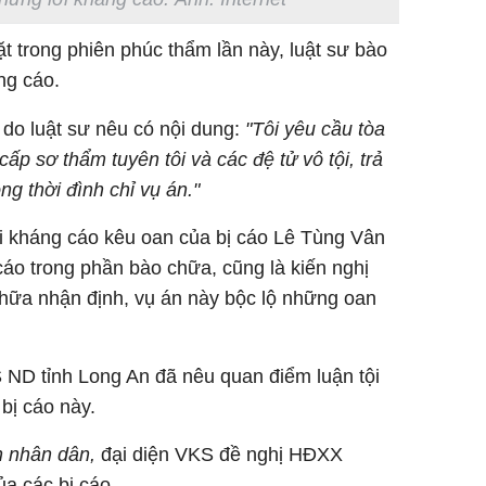
sững sờ 
tôi buôn
 trong phiên phúc thẩm lần này, luật sư bào
ng cáo.
do luật sư nêu có nội dung:
"Tôi yêu cầu tòa
Lý Liên K
p sơ thẩm tuyên tôi và các đệ tử vô tội, trả
sau tin đ
cởi áo c
ng thời đình chỉ vụ án."
khỏe
ời kháng cáo kêu oan của bị cáo Lê Tùng Vân
 cáo trong phần bào chữa, cũng là kiến nghị
chữa nhận định, vụ án này bộc lộ những oan
 ND tỉnh Long An đã nêu quan điểm luận tội
bị cáo này.
 nhân dân,
đại diện VKS đề nghị HĐXX
a các bị cáo.