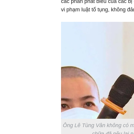
các phần phát biểu của các bị 
vi phạm luật tố tụng, không đả
Ông Lê Tùng Vân không có mặt
chữa đã nêu lại n