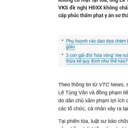
VKS đề nghị HĐXX không chấp
cấp phúc thẩm phạt y án sơ th
Phụ huynh vác dao dọa chém bấ
giáo
3 con gái đòi ‘hóa vàng’ mẹ ru
thừa kế quy định như thế nào?
Theo thông tin từ
VTC News
,
Lê Tùng Vân
và đồng phạm liê
do dân chủ xâm phạm lợi ích 
các tổ chức, cá nhân xảy ra tại
Tại phiên tòa, luật sư bào ch