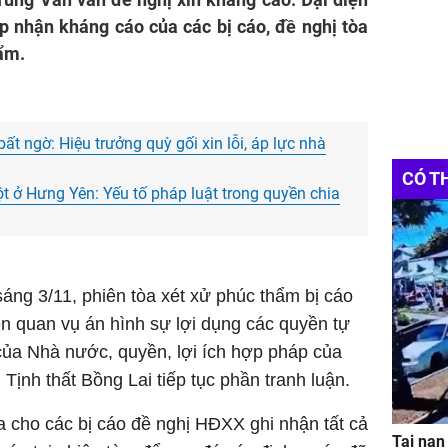
 nhận kháng cáo của các bị cáo, đề nghị tòa
ẩm.
t ngờ: Hiệu trưởng quỳ gối xin lỗi, áp lực nhà
CÓ T
ột ở Hưng Yên: Yếu tố pháp luật trong quyền chia
 sáng 3/11, phiên tòa xét xử phúc thẩm bị cáo
n quan vụ án hình sự lợi dụng các quyền tự
của Nhà nước, quyền, lợi ích hợp pháp của
 Tịnh thất Bồng Lai tiếp tục phần tranh luận.
ữa cho các bị cáo đề nghị HĐXX ghi nhận tất cả
Tai nạn