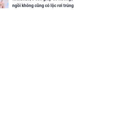
ngồi không cũng có lộc rơi trúng
đầu, vừa tránh được họa vừa có
tiền vàng