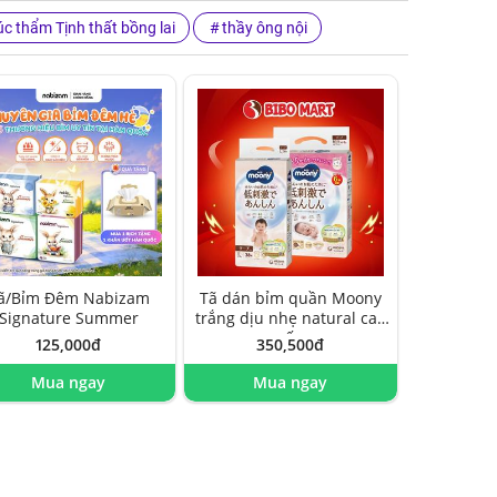
c thẩm Tịnh thất bồng lai
thầy ông nội
ã/Bỉm Đêm Nabizam
Tã dán bỉm quần Moony
Signature Summer
trắng dịu nhẹ natural cao
cấp
125,000đ
350,500đ
Mua ngay
Mua ngay