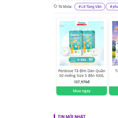
Từ khóa:
Lê Tùng Vân
phú
Penbose Tã Bỉm Dán Quần
T
50 miếng Size S đến XXXL
137,970đ
Mua ngay
TIN MỚI NHẤT