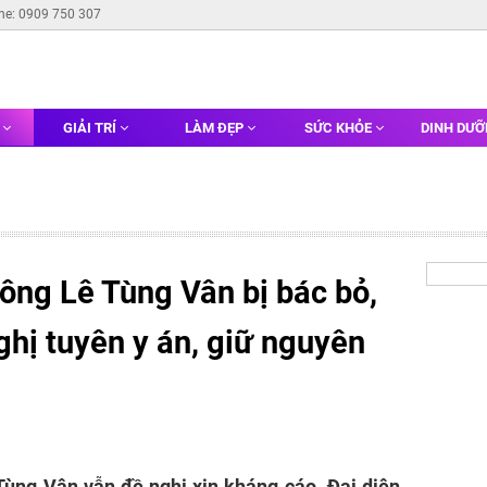
ine: 0909 750 307
G
GIẢI TRÍ
LÀM ĐẸP
SỨC KHỎE
DINH DƯ
ông Lê Tùng Vân bị bác bỏ,
ghị tuyên y án, giữ nguyên
Tùng Vân vẫn đề nghị xin kháng cáo. Đại diện