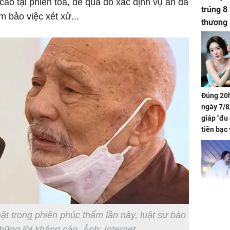
cáo tại phiên tòa, để qua đó xác định vụ án đã
trúng 8
m bảo việc xét xử...
thương
Đúng 20h
ngày 7/8
giáp "đu
tiền bạc 
đón lộc 
tiền viê
Phát hiệ
 trong phiên phúc thẩm lần này, luật sư bào
chuyện t
tôi đòi 
hững lời kháng cáo. Ảnh: Internet